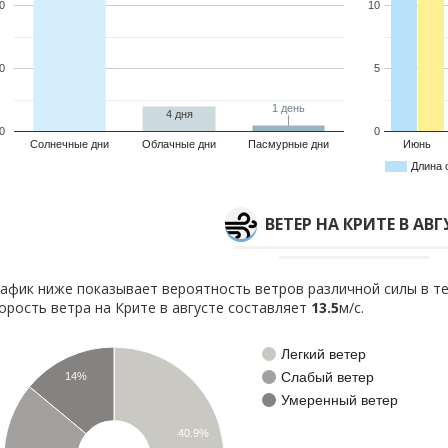
0
10
0
5
1 день
1 день
4 дня
0
0
Солнечные дни
Облачные дни
Пасмурные дни
Июнь
Длина 
ВЕТЕР НА КРИТЕ В АВГ
афик ниже показывает вероятность ветров различной силы в те
орость ветра на Крите в августе составляет
13.5
м/с.
Легкий ветер
Слабый ветер
14%
Умеренный ветер
40.9%