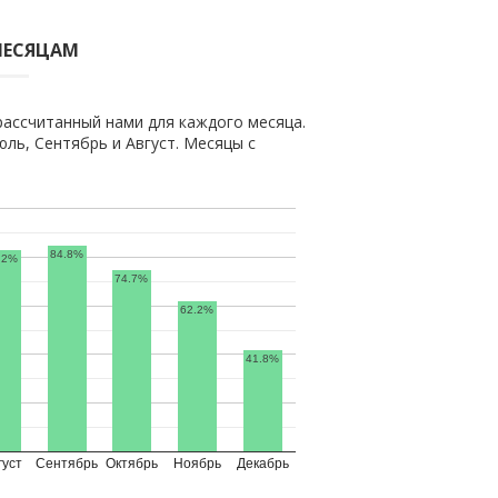
МЕСЯЦАМ
рассчитанный нами для каждого месяца.
ь, Сентябрь и Август. Месяцы с
84.8%
.2%
74.7%
62.2%
41.8%
густ
Сентябрь
Октябрь
Ноябрь
Декабрь