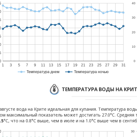
5
40
0
30
5
0
20
5
0
10
5
0
0
1
3
5
7
9
11
13
15
17
19
21
23
25
27
29
31
Температура днем
Температура ночью
ТЕМПЕРАТУРА ВОДЫ НА КРИТЕ
августе вода на Крите идеальная для купания. Температура воды
ом максимальный показатель может достигать 27.0°C. Средняя 
.5
°C, что на 0.8°C выше, чем в июле и на 1.0°C выше чем в сентяб
0
30