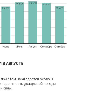
26.5°C
25.7°C
25.6°C
23.4°C
23.2°C
Июнь
Июль
Август
Сентябрь
Октябрь
 В АВГУСТЕ
о при этом наблюдается около
3
о вероятность дождливой погоды
й силы.