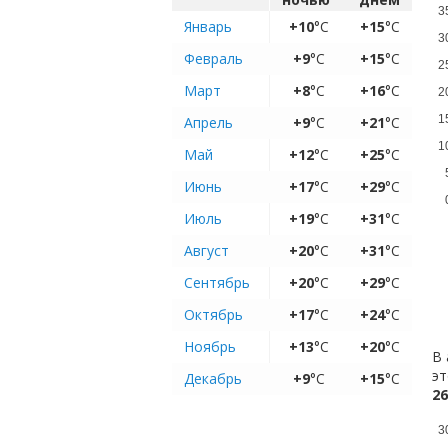
3
Январь
+10
°C
+15
°C
3
Февраль
+9
°C
+15
°C
2
Март
+8
°C
+16
°C
2
1
Апрель
+9
°C
+21
°C
1
Май
+12
°C
+25
°C
Июнь
+17
°C
+29
°C
Июль
+19
°C
+31
°C
Август
+20
°C
+31
°C
Сентябрь
+20
°C
+29
°C
Октябрь
+17
°C
+24
°C
Ноябрь
+13
°C
+20
°C
В 
эт
Декабрь
+9
°C
+15
°C
26
3