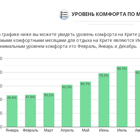
УРОВЕНЬ КОМФОРТА ПО 
 графике ниже вы можете увидеть уровень комфорта на Крите 
мыми комфортными месяцами для отдыха на Крите являются Июл
нимальным уровнем комфорта это Февраль, Январь и Декабрь.
0
89.1%
0
83
79.2%
66.7%
0
62.2%
50.1%
47.6%
46.6%
0
0
0
Январь
Февраль
Март
Апрель
Май
Июнь
Июль
Ав