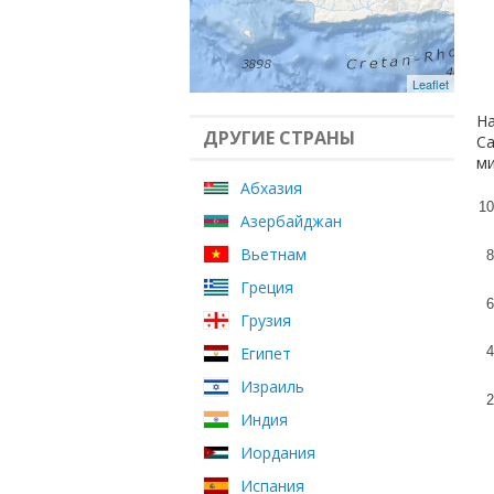
Leaflet
На
ДРУГИЕ СТРАНЫ
Са
ми
Абхазия
10
Азербайджан
Вьетнам
8
Греция
6
Грузия
Египет
4
Израиль
2
Индия
Иордания
Испания