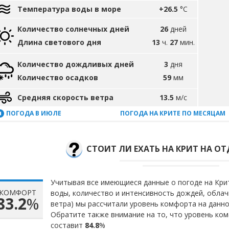
Температура воды в море
+26.5
°C
Количество солнечных дней
26
дней
Длина светового дня
13
ч.
27
мин.
Количество дождливых дней
3
дня
Количество осадков
59
мм
Средняя скорость ветра
13.5
м/с
ПОГОДА В ИЮЛЕ
ПОГОДА НА КРИТЕ ПО МЕСЯЦАМ
СТОИТ ЛИ ЕХАТЬ НА КРИТ НА ОТ
Учитывая все имеющиеся данные о погоде на Крит
КОМФОРТ
воды, количество и интенсивность дождей, облач
83.2
%
ветра) мы рассчитали уровень комфорта на данн
Обратите также внимание на то, что уровень ком
составит
84.8
%