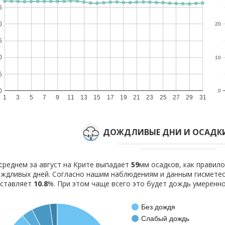
5
0
20
5
0
10
5
0
0
1
3
5
7
9
11
13
15
17
19
21
23
25
27
29
31
ДОЖДЛИВЫЕ ДНИ И ОСАДКИ
среднем за август на Крите выпадает
59
мм осадков, как правил
ждливых дней. Согласно нашим наблюдениям и данным гисмете
оставляет
10.8
%. При этом чаще всего это будет дождь умеренно
Без дождя
Слабый дождь