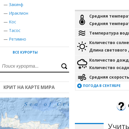
—
Закинф
—
Ираклион
Средняя темпера
—
Кос
Средняя темпера
—
Тасос
Температура вод
—
Ретимно
Количество солн
Длина светового
ВСЕ КУРОРТЫ
Количество дожд
Количество осад
Средняя скорость
ПОГОДА В СЕНТЯБРЕ
КРИТ НА КАРТЕ МИРА
Учиты