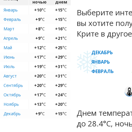
ночью
днем
Январь
+10
°C
+15
°C
Выберите инте
Февраль
+9
°C
+15
°C
вы хотите пол
Март
+8
°C
+16
°C
Крите в другое
Апрель
+9
°C
+21
°C
Май
+12
°C
+25
°C
ДЕКАБРЬ
Июнь
+17
°C
+29
°C
ЯНВАРЬ
Июль
+19
°C
+31
°C
ФЕВРАЛЬ
Август
+20
°C
+31
°C
Сентябрь
+20
°C
+29
°C
Октябрь
+17
°C
+24
°C
Ноябрь
+13
°C
+20
°C
Днем температу
Декабрь
+9
°C
+15
°C
до 28.4°C, ноч