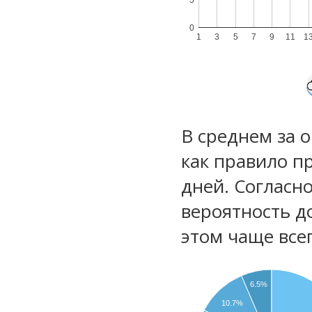
0
1
3
5
7
9
11
1
В среднем за 
как правило п
дней. Согласн
вероятность д
этом чаще все
6.5%
10.7%