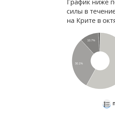
График ниже п
силы в течени
на Крите в ок
10.7%
30.1%