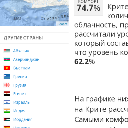
КОМФОРТ
Крите
74.7
%
колич
облачность, п
Leaflet
рассчитали ур
ДРУГИЕ СТРАНЫ
который сост
что уровень к
Абхазия
62.2
%
Азербайджан
Вьетнам
Греция
Грузия
Египет
На графике ни
Израиль
на Крите расс
Индия
Самыми комфо
Иордания
Испания