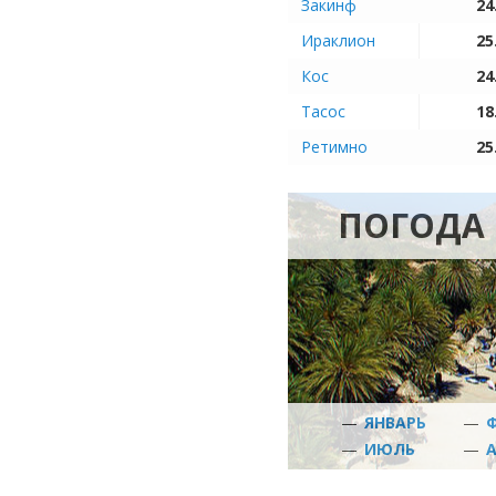
Закинф
24
Ираклион
25
Кос
24
Тасос
18
Ретимно
25
ПОГОДА 
—
ЯНВАРЬ
—
—
ИЮЛЬ
—