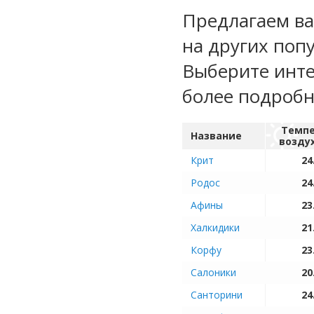
Предлагаем ва
на других поп
Выберите инте
более подроб
Темпе
Название
возду
Крит
24
Родос
24
Афины
23
Халкидики
21
Корфу
23
Салоники
20
Санторини
24