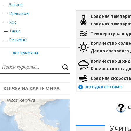
—
Закинф
—
Ираклион
Средняя темпера
—
Кос
Средняя темпера
—
Тасос
Температура вод
—
Ретимно
Количество солн
Длина светового
ВСЕ КУРОРТЫ
Количество дожд
Количество осад
Средняя скорость
ПОГОДА В СЕНТЯБРЕ
КОРФУ НА КАРТЕ МИРА
С
Учиты