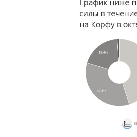
График ниже п
силы в течени
на Корфу в ок
19.4%
34.4%