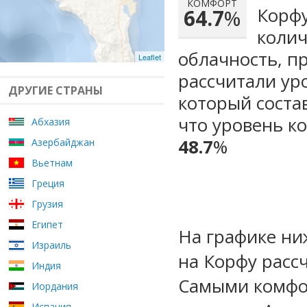
КОМФОРТ
Корфу
64.7
%
колич
облачность, п
Leaflet
рассчитали ур
ДРУГИЕ СТРАНЫ
который сост
что уровень к
Абхазия
48.7
%
Азербайджан
Вьетнам
Греция
Грузия
Египет
На графике ни
Израиль
на Корфу расс
Индия
Самыми комфо
Иордания
Испания