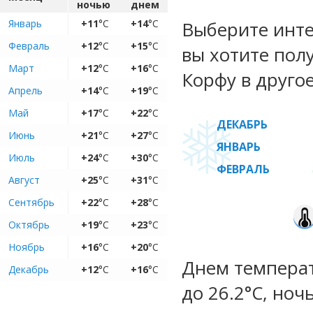
ночью
днем
Январь
+11
°C
+14
°C
Выберите инте
Февраль
+12
°C
+15
°C
вы хотите пол
Март
+12
°C
+16
°C
Корфу в другое
Апрель
+14
°C
+19
°C
Май
+17
°C
+22
°C
ДЕКАБРЬ
Июнь
+21
°C
+27
°C
ЯНВАРЬ
Июль
+24
°C
+30
°C
ФЕВРАЛЬ
Август
+25
°C
+31
°C
Сентябрь
+22
°C
+28
°C
Октябрь
+19
°C
+23
°C
Ноябрь
+16
°C
+20
°C
Днем температу
Декабрь
+12
°C
+16
°C
до 26.2°C, ноч