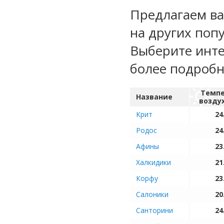
Предлагаем ва
на других поп
Выберите инте
более подроб
Темпе
Название
возду
Крит
24
Родос
24
Афины
23
Халкидики
21
Корфу
23
Салоники
20
Санторини
24