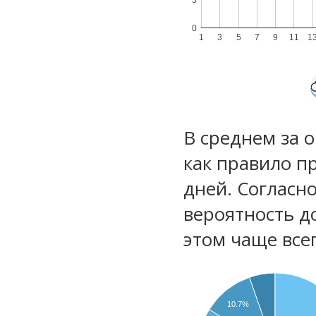
0
1
3
5
7
9
11
1
В среднем за 
как правило п
дней. Согласн
вероятность д
этом чаще все
10.7%