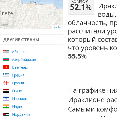
КОМФОРТ
Иракл
52.1
%
воды,
облачность, п
Leaflet
рассчитали ур
который сост
ДРУГИЕ СТРАНЫ
что уровень к
Абхазия
55.5
%
Азербайджан
Вьетнам
Греция
Грузия
На графике ни
Египет
Ираклионе рас
Израиль
Индия
Самыми комфо
Иордания