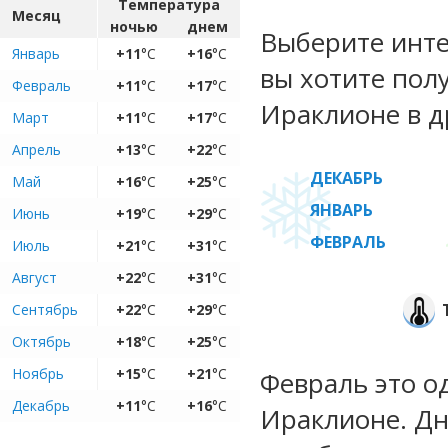
Температура
Месяц
ночью
днем
Выберите инте
Январь
+11
°C
+16
°C
вы хотите пол
Февраль
+11
°C
+17
°C
Ираклионе в д
Март
+11
°C
+17
°C
Апрель
+13
°C
+22
°C
ДЕКАБРЬ
Май
+16
°C
+25
°C
ЯНВАРЬ
Июнь
+19
°C
+29
°C
ФЕВРАЛЬ
Июль
+21
°C
+31
°C
Август
+22
°C
+31
°C
Сентябрь
+22
°C
+29
°C
Октябрь
+18
°C
+25
°C
Ноябрь
+15
°C
+21
°C
Февраль это о
Декабрь
+11
°C
+16
°C
Ираклионе. Дн