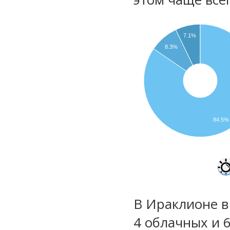
7.1%
8.3%
84.5%
В Ираклионе в
4 облачных и 6