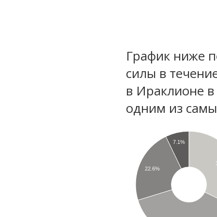
График ниже п
силы в течени
в Ираклионе в
одним из самы
7.1%
22.6%