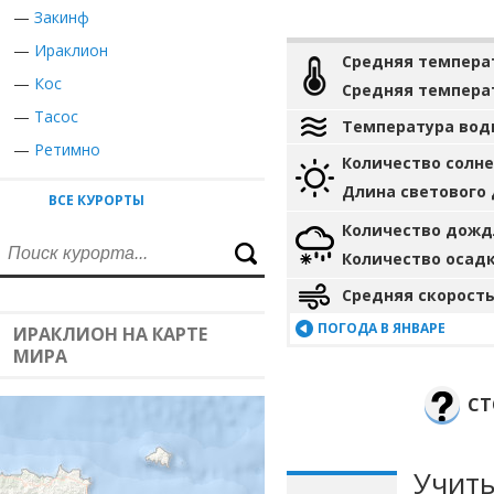
—
Закинф
—
Ираклион
Средняя темпера
—
Кос
Средняя темпера
—
Тасос
Температура вод
—
Ретимно
Количество солн
Длина светового
ВСЕ КУРОРТЫ
Количество дожд
Количество осад
Средняя скорость
ПОГОДА В ЯНВАРЕ
ИРАКЛИОН НА КАРТЕ
МИРА
СТ
Учиты