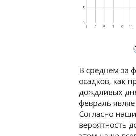
5
0
1
3
5
7
9
11
В среднем за 
осадков, как 
дождливых дне
февраль являе
Согласно наш
вероятность д
этом чаще все