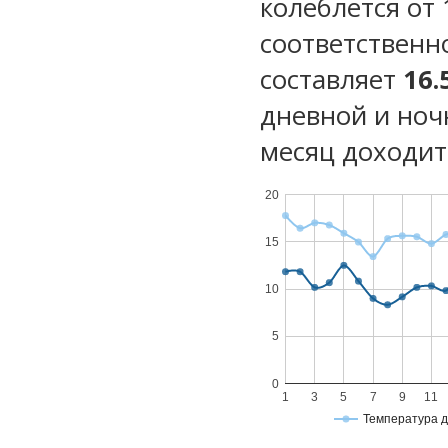
колеблется от 
соответственн
составляет
16.
дневной и ноч
месяц доходит 
20
15
10
5
0
1
3
5
7
9
11
Температура 