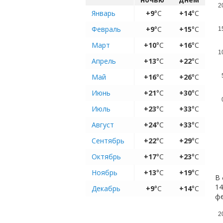
2
Январь
+9
°C
+14
°C
Февраль
+9
°C
+15
°C
1
Март
+10
°C
+16
°C
1
Апрель
+13
°C
+22
°C
Май
+16
°C
+26
°C
Июнь
+21
°C
+30
°C
Июль
+23
°C
+33
°C
Август
+24
°C
+33
°C
Сентябрь
+22
°C
+29
°C
Октябрь
+17
°C
+23
°C
Ноябрь
+13
°C
+19
°C
В 
14
Декабрь
+9
°C
+14
°C
ф
2