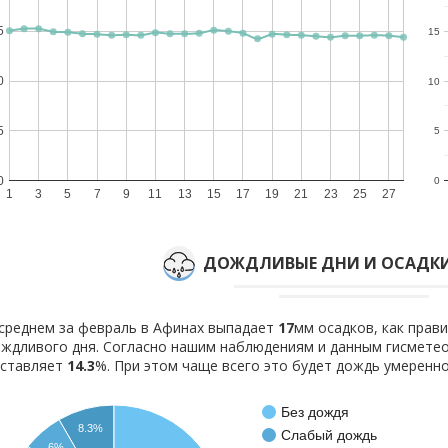
5
15
0
10
5
5
0
0
1
3
5
7
9
11
13
15
17
19
21
23
25
27
ДОЖДЛИВЫЕ ДНИ И ОСАДКИ
среднем за февраль в Афинах выпадает
17
мм осадков, как прав
ждливого дня. Согласно нашим наблюдениям и данным гисмете
оставляет
14.3
%. При этом чаще всего это будет дождь умеренно
Без дождя
8.3%
Слабый дождь
6%