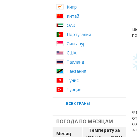
Кипр
Китай
ОАЭ
Вы
Португалия
по
Сингапур
США
Таиланд
Танзания
Тунис
Турция
ВСЕ СТРАНЫ
Фе
от
ПОГОДА ПО МЕСЯЦАМ
с
за
Температура
Месяц
ночью
днем