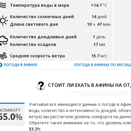
Температура воды в море
+14.7
°C
Количество солнечных дней
14
дней
Длина светового дня
10
ч.
47
мин.
Количество дождливых дней
1
день
Количество осадков
17
мм
Средняя скорость ветра
15.7
м/с
ПОГОДА В ЯНВАРЕ
ПОГОДА В АФИНАХ ПО МЕСЯЦ
СТОИТ ЛИ ЕХАТЬ В АФИНЫ НА ОТ
Учитывая все имеющиеся данные о погоде в Афина
КОМФОРТ
воды, количество и интенсивность дождей, облач
55.0
%
ветра) мы рассчитали уровень комфорта на данн
Обратите также внимание на то, что уровень ком
53.2
%