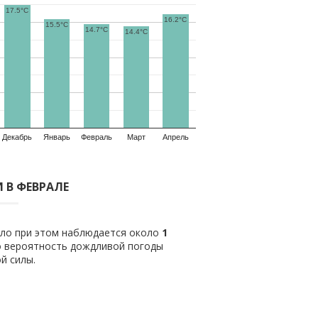
17.5°C
16.2°C
15.5°C
14.7°C
14.4°C
Декабрь
Январь
Февраль
Март
Апрель
 В ФЕВРАЛЕ
ило при этом наблюдается около
1
о вероятность дождливой погоды
й силы.