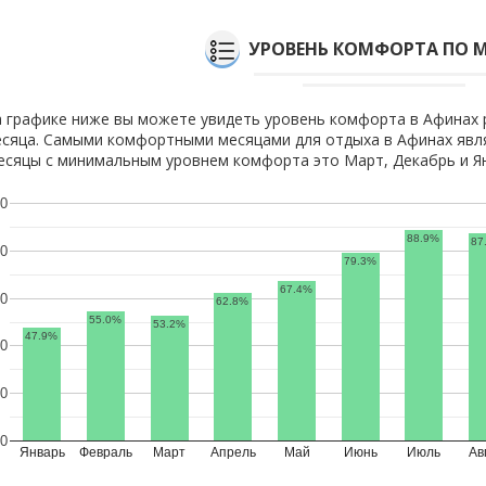
УРОВЕНЬ КОМФОРТА ПО 
 графике ниже вы можете увидеть уровень комфорта в Афинах 
сяца. Самыми комфортными месяцами для отдыха в Афинах явля
сяцы с минимальным уровнем комфорта это Март, Декабрь и Я
0
88.9%
87
0
79.3%
67.4%
0
62.8%
55.0%
53.2%
47.9%
0
0
0
Январь
Февраль
Март
Апрель
Май
Июнь
Июль
Ав