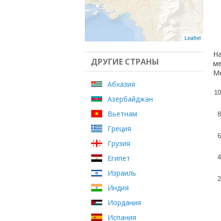
Leaflet
На
ДРУГИЕ СТРАНЫ
ме
Ме
Абхазия
10
Азербайджан
Вьетнам
8
Греция
6
Грузия
Египет
4
Израиль
2
Индия
Иордания
Испания