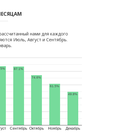
МЕСЯЦАМ
рассчитанный нами для каждого
ются Июль, Август и Сентябрь.
нварь.
.5%
87.1%
74.6%
61.5%
49.8%
густ
Сентябрь
Октябрь
Ноябрь
Декабрь