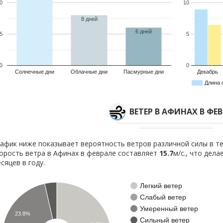
0
10
8 дней
6 дней
5
5
0
0
Солнечные дни
Облачные дни
Пасмурные дни
Декабрь
Длина 
ВЕТЕР В АФИНАХ В ФЕ
афик ниже показывает вероятность ветров различной силы в те
орость ветра в Афинах в феврале составляет
15.7
м/с., что дел
сяцев в году.
Легкий ветер
Слабый ветер
Умеренный ветер
23.8%
Сильный ветер