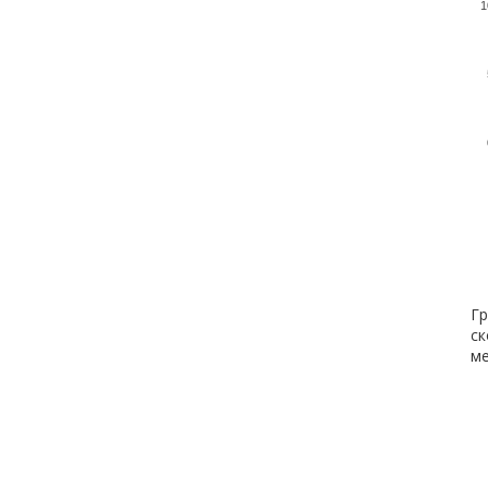
1
Гр
ск
ме