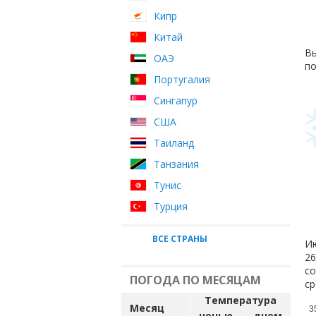
Кипр
Китай
Вы
ОАЭ
по
Португалия
Сингапур
США
Таиланд
Танзания
Тунис
Турция
ВСЕ СТРАНЫ
Ию
26
с
ПОГОДА ПО МЕСЯЦАМ
ср
Температура
Месяц
3
ночью
днем