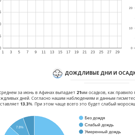
0
20
5
0
10
5
0
0
1
3
5
7
9
11
13
15
17
19
21
23
25
27
29
ДОЖДЛИВЫЕ ДНИ И ОСАДК
среднем за июнь в Афинах выпадает
21
мм осадков, как правило
ждливых дней. Согласно нашим наблюдениям и данным гисмете
оставляет
13.3
%. При этом чаще всего это будет слабый морося
Без дождя
Слабый дождь
7.8%
Умеренный дождь