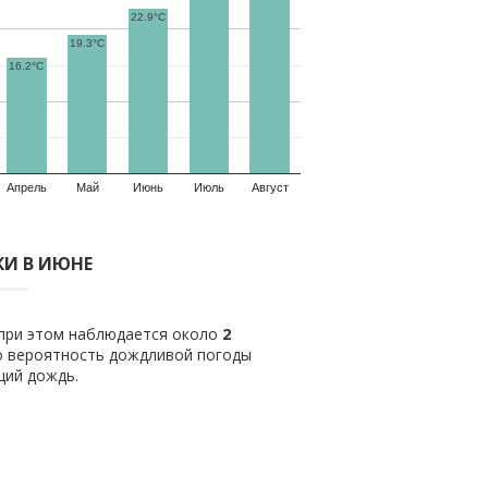
22.9°C
19.3°C
16.2°C
Апрель
Май
Июнь
Июль
Август
И В ИЮНЕ
 при этом наблюдается около
2
о вероятность дождливой погоды
щий дождь.