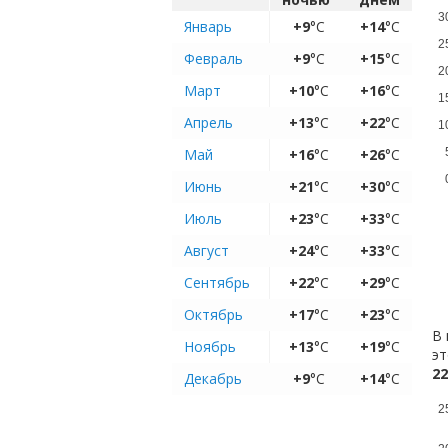
3
Январь
+9
°C
+14
°C
2
Февраль
+9
°C
+15
°C
2
Март
+10
°C
+16
°C
1
Апрель
+13
°C
+22
°C
1
Май
+16
°C
+26
°C
Июнь
+21
°C
+30
°C
Июль
+23
°C
+33
°C
Август
+24
°C
+33
°C
Сентябрь
+22
°C
+29
°C
Октябрь
+17
°C
+23
°C
В 
Ноябрь
+13
°C
+19
°C
эт
22
Декабрь
+9
°C
+14
°C
2