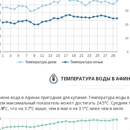
0
30
5
0
20
5
0
10
5
0
0
1
3
5
7
9
11
13
15
17
19
21
23
25
27
29
Температура днем
Температура ночью
ТЕМПЕРАТУРА ВОДЫ В АФИН
июне вода в Афинах пригодная для купания. Температура воды в 
ом максимальный показатель может достигать 24.5°C. Средняя 
.9
°C, что на 3.7°C выше, чем в мае и на 3.1°C ниже чем в июле.
5
30