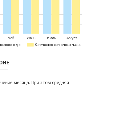
Май
Июнь
Июль
Август
светового дня
Количество солнечных часов
ЮНЕ
чение месяца. При этом средняя