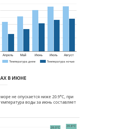
Апрель
Май
Июнь
Июль
Август
Температура днем
Температура ночью
АХ В ИЮНЕ
море не опускается ниже 20.9°C, при
температура воды за июнь составляет
26.8°C
26.0°C