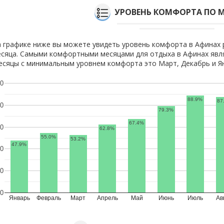
УРОВЕНЬ КОМФОРТА ПО 
 графике ниже вы можете увидеть уровень комфорта в Афинах 
сяца. Самыми комфортными месяцами для отдыха в Афинах явля
сяцы с минимальным уровнем комфорта это Март, Декабрь и Я
0
88.9%
87
0
79.3%
67.4%
0
62.8%
55.0%
53.2%
47.9%
0
0
0
Январь
Февраль
Март
Апрель
Май
Июнь
Июль
Ав