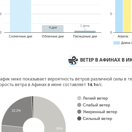
0
5
1 день
1 день
4 дня
0
0
Солнечные дни
Облачные дни
Пасмурные дни
Апрель
Длина 
ВЕТЕР В АФИНАХ В И
афик ниже показывает вероятность ветров различной силы в те
орость ветра в Афинах в июне составляет
14.1
м/с.
Легкий ветер
Слабый ветер
22.2%
Умеренный ветер
Сильный ветер
50%