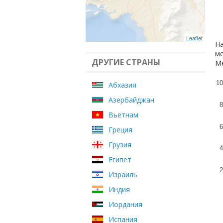
Leaflet
На
ме
ДРУГИЕ СТРАНЫ
Ме
10
Абхазия
Азербайджан
8
Вьетнам
6
Греция
Грузия
4
Египет
2
Израиль
Индия
Иордания
Испания