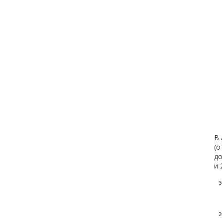
В 
(о
до
и 
3
2