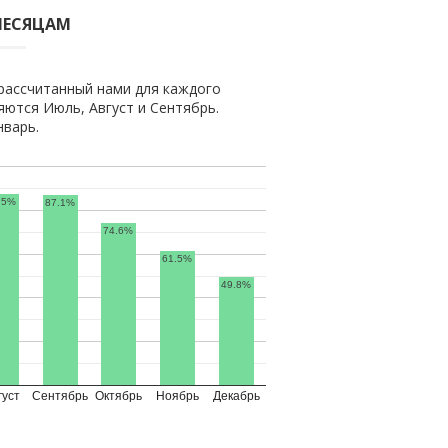
МЕСЯЦАМ
рассчитанный нами для каждого
ются Июль, Август и Сентябрь.
нварь.
.5%
87.1%
74.6%
61.5%
49.8%
густ
Сентябрь
Октябрь
Ноябрь
Декабрь