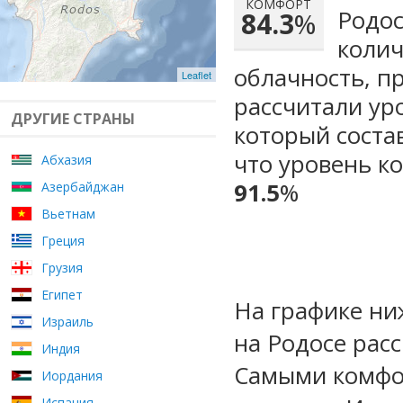
КОМФОРТ
Родос
84.3
%
колич
облачность, п
Leaflet
рассчитали ур
ДРУГИЕ СТРАНЫ
который сост
что уровень к
Абхазия
91.5
%
Азербайджан
Вьетнам
Греция
Грузия
Египет
На графике ни
Израиль
на Родосе рас
Индия
Самыми комфо
Иордания
Испания