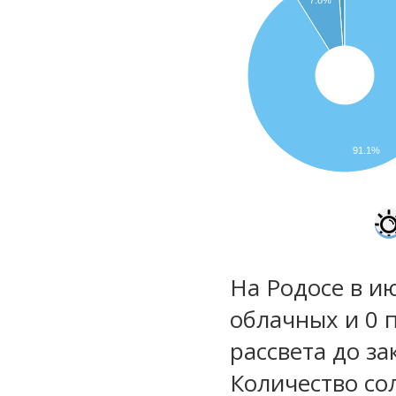
91.1%
На Родосе в и
облачных и 0 
рассвета до за
Количество со