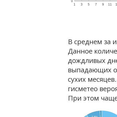
0
1
3
5
7
9
11
В среднем за 
Данное количе
дождливых дне
выпадающих ос
сухих месяцев
гисметео веро
При этом чаще
7.8%