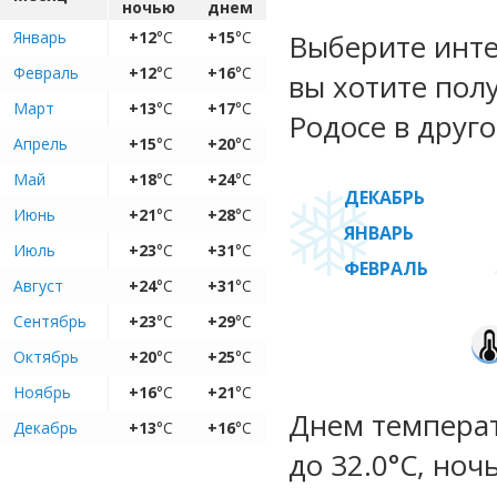
ночью
днем
Январь
+12
°C
+15
°C
Выберите инте
Февраль
+12
°C
+16
°C
вы хотите пол
Март
+13
°C
+17
°C
Родосе в друго
Апрель
+15
°C
+20
°C
Май
+18
°C
+24
°C
ДЕКАБРЬ
Июнь
+21
°C
+28
°C
ЯНВАРЬ
Июль
+23
°C
+31
°C
ФЕВРАЛЬ
Август
+24
°C
+31
°C
Сентябрь
+23
°C
+29
°C
Октябрь
+20
°C
+25
°C
Ноябрь
+16
°C
+21
°C
Днем температ
Декабрь
+13
°C
+16
°C
до 32.0°C, ноч