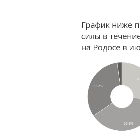
График ниже п
силы в течени
на Родосе в и
2
32.2%
38.9%