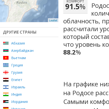
КОМФОРТ
Родос
91.5
%
колич
облачность, п
Leaflet
рассчитали ур
ДРУГИЕ СТРАНЫ
который сост
что уровень ко
Абхазия
88.2
%
Азербайджан
Вьетнам
Греция
Грузия
Египет
На графике ни
Израиль
на Родосе рас
Индия
Самыми комфо
Иордания
Испания