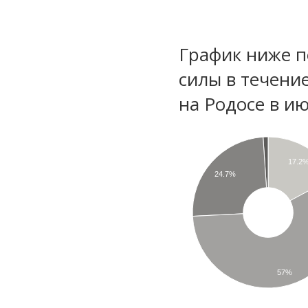
График ниже п
силы в течени
на Родосе в и
17.2
24.7%
57%