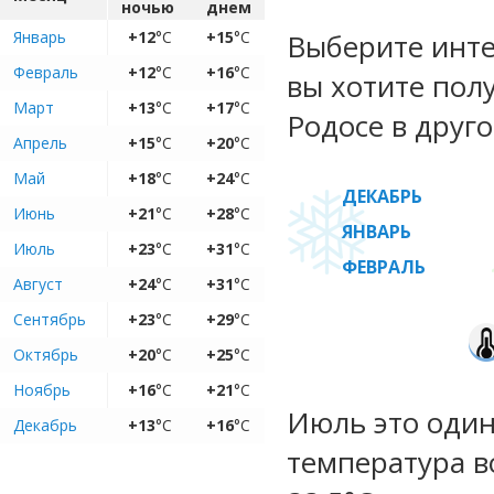
ночью
днем
Январь
+12
°C
+15
°C
Выберите инте
Февраль
+12
°C
+16
°C
вы хотите пол
Март
+13
°C
+17
°C
Родосе в друго
Апрель
+15
°C
+20
°C
Май
+18
°C
+24
°C
ДЕКАБРЬ
Июнь
+21
°C
+28
°C
ЯНВАРЬ
Июль
+23
°C
+31
°C
ФЕВРАЛЬ
Август
+24
°C
+31
°C
Сентябрь
+23
°C
+29
°C
Октябрь
+20
°C
+25
°C
Ноябрь
+16
°C
+21
°C
Июль это один
Декабрь
+13
°C
+16
°C
температура во