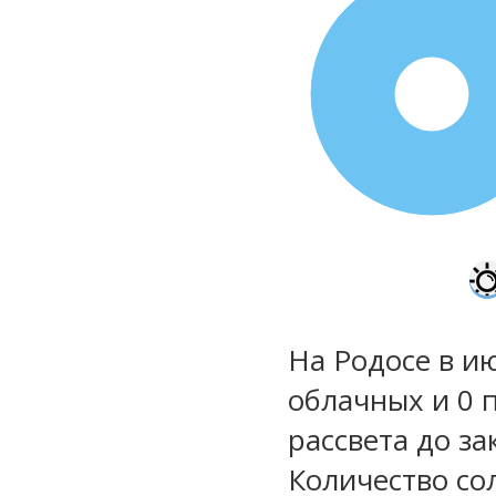
100%
На Родосе в и
облачных и 0 
рассвета до за
Количество со