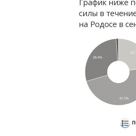
График ниже п
силы в течени
на Родосе в с
22
28.4%
47.7%
П