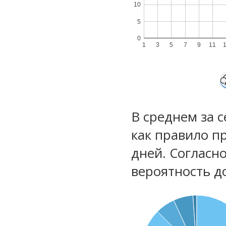
10
5
0
1
3
5
7
9
11
В среднем за 
как правило п
дней. Согласн
вероятность д