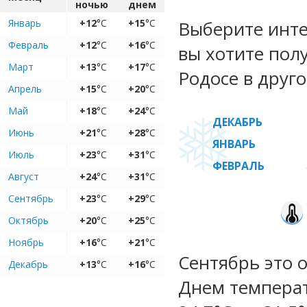
ночью
днем
Январь
+12
°C
+15
°C
Выберите инте
Февраль
+12
°C
+16
°C
вы хотите пол
Март
+13
°C
+17
°C
Родосе в друго
Апрель
+15
°C
+20
°C
Май
+18
°C
+24
°C
ДЕКАБРЬ
Июнь
+21
°C
+28
°C
ЯНВАРЬ
Июль
+23
°C
+31
°C
ФЕВРАЛЬ
Август
+24
°C
+31
°C
Сентябрь
+23
°C
+29
°C
Октябрь
+20
°C
+25
°C
Ноябрь
+16
°C
+21
°C
Сентябрь это 
Декабрь
+13
°C
+16
°C
Днем температ