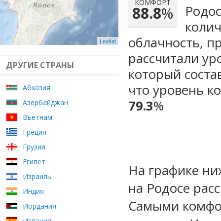
КОМФОРТ
Родос
88.8
%
колич
облачность, п
Leaflet
рассчитали ур
ДРУГИЕ СТРАНЫ
который сост
что уровень к
Абхазия
79.3
%
Азербайджан
Вьетнам
Греция
Грузия
Египет
На графике ни
Израиль
на Родосе рас
Индия
Самыми комфо
Иордания
Испания