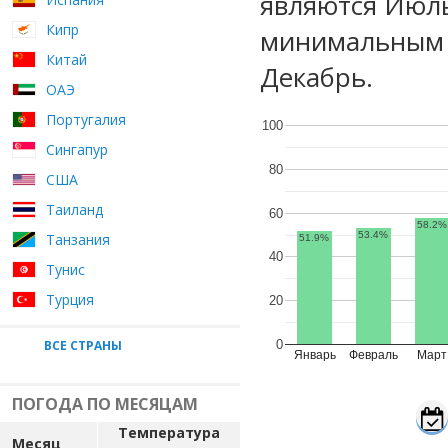
являются Июль
Кипр
минимальным у
Китай
Декабрь.
ОАЭ
Португалия
100
Сингапур
80
США
Таиланд
60
58.2%
53.4%
Танзания
51.9%
40
Тунис
Турция
20
ВСЕ СТРАНЫ
0
Январь
Февраль
Март
ПОГОДА ПО МЕСЯЦАМ
Температура
Месяц