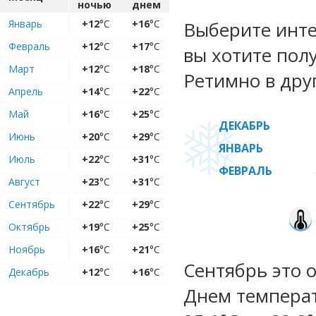
ночью
днем
Январь
+12
°C
+16
°C
Выберите инте
Февраль
+12
°C
+17
°C
вы хотите пол
Март
+12
°C
+18
°C
Ретимно в дру
Апрель
+14
°C
+22
°C
Май
+16
°C
+25
°C
ДЕКАБРЬ
Июнь
+20
°C
+29
°C
ЯНВАРЬ
Июль
+22
°C
+31
°C
ФЕВРАЛЬ
Август
+23
°C
+31
°C
Сентябрь
+22
°C
+29
°C
Октябрь
+19
°C
+25
°C
Ноябрь
+16
°C
+21
°C
Сентябрь это 
Декабрь
+12
°C
+16
°C
Днем температ