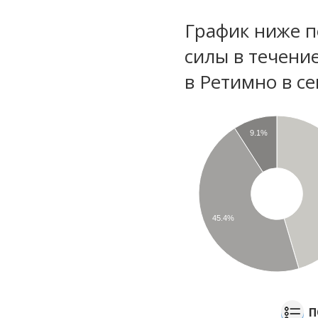
График ниже п
силы в течени
в Ретимно в с
9.1%
45.4%
П