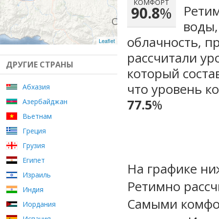
КОМФОРТ
Ретим
90.8
%
воды,
облачность, п
Leaflet
рассчитали ур
ДРУГИЕ СТРАНЫ
который сост
что уровень к
Абхазия
77.5
%
Азербайджан
Вьетнам
Греция
Грузия
Египет
На графике ни
Израиль
Ретимно рассч
Индия
Самыми комфо
Иордания
Испания