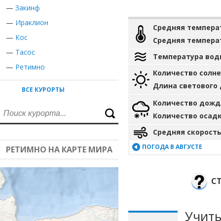
—
Закинф
—
Ираклион
Средняя темпера
—
Кос
Средняя темпера
—
Тасос
Температура вод
—
Ретимно
Количество солн
Длина светового
ВСЕ КУРОРТЫ
Количество дожд
Количество осад
Средняя скорость
ПОГОДА В АВГУСТЕ
РЕТИМНО НА КАРТЕ МИРА
СТ
Учиты