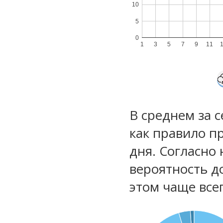
10
5
0
1
3
5
7
9
11
В среднем за 
как правило п
дня. Согласно
вероятность д
этом чаще все