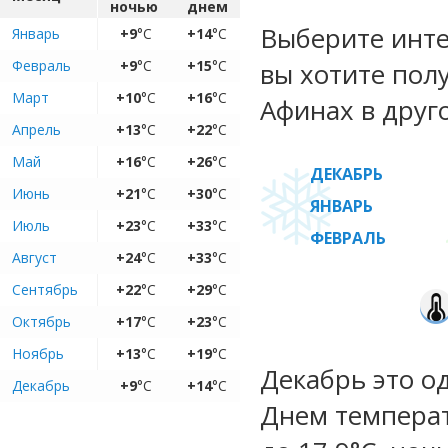
ночью
днем
Выберите инте
Январь
+9
°C
+14
°C
Февраль
+9
°C
+15
°C
вы хотите пол
Март
+10
°C
+16
°C
Афинах в друг
Апрель
+13
°C
+22
°C
Май
+16
°C
+26
°C
ДЕКАБРЬ
Июнь
+21
°C
+30
°C
ЯНВАРЬ
Июль
+23
°C
+33
°C
ФЕВРАЛЬ
Август
+24
°C
+33
°C
Сентябрь
+22
°C
+29
°C
Октябрь
+17
°C
+23
°C
Ноябрь
+13
°C
+19
°C
Декабрь это о
Декабрь
+9
°C
+14
°C
Днем температу