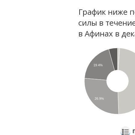
График ниже п
силы в течени
в Афинах в де
19.4%
26.9%