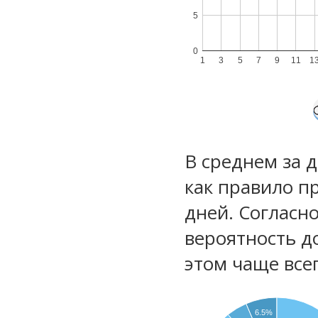
5
0
1
3
5
7
9
11
1
В среднем за 
как правило п
дней. Согласн
вероятность д
этом чаще все
6.5%