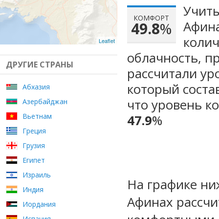
Учиты
КОМФОРТ
Афина
49.8
%
колич
Leaflet
облачность, п
ДРУГИЕ СТРАНЫ
рассчитали ур
который сост
Абхазия
что уровень к
Азербайджан
Вьетнам
47.9
%
Греция
Грузия
Египет
Израиль
На графике ни
Индия
Афинах рассчи
Иордания
Испания