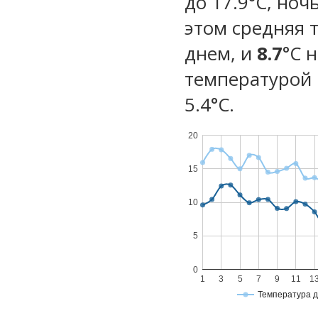
до 17.9°C, ноч
этом средняя 
днем, и
8.7
°C 
температурой 
5.4°С.
20
15
10
5
0
1
3
5
7
9
11
1
Температура 