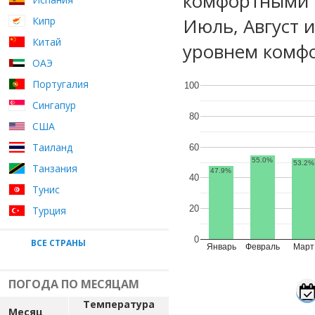
комфортными м
Июль, Август 
Кипр
Китай
уровнем комфо
ОАЭ
Португалия
100
Сингапур
80
США
Таиланд
60
55.0%
53.2%
Танзания
47.9%
40
Тунис
20
Турция
0
ВСЕ СТРАНЫ
Январь
Февраль
Март
ПОГОДА ПО МЕСЯЦАМ
Температура
Месяц