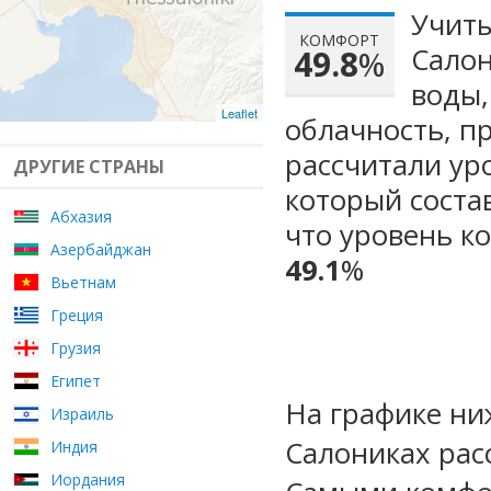
Учиты
КОМФОРТ
Салон
49.8
%
воды,
Leaflet
облачность, п
рассчитали ур
ДРУГИЕ СТРАНЫ
который сост
Абхазия
что уровень к
Азербайджан
49.1
%
Вьетнам
Греция
Грузия
Египет
На графике ни
Израиль
Салониках рас
Индия
Иордания