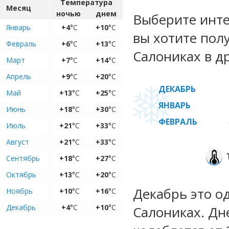
Температура
Месяц
ночью
днем
Выберите инте
Январь
+4
°C
+10
°C
вы хотите пол
Февраль
+6
°C
+13
°C
Салониках в д
Март
+7
°C
+14
°C
Апрель
+9
°C
+20
°C
ДЕКАБРЬ
Май
+13
°C
+25
°C
ЯНВАРЬ
Июнь
+18
°C
+30
°C
ФЕВРАЛЬ
Июль
+21
°C
+33
°C
Август
+21
°C
+33
°C
Сентябрь
+18
°C
+27
°C
Октябрь
+13
°C
+20
°C
Декабрь это о
Ноябрь
+10
°C
+16
°C
Декабрь
+4
°C
+10
°C
Салониках. Дн