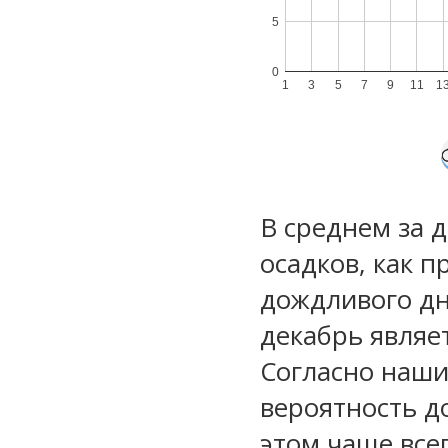
5
0
1
3
5
7
9
11
1
В среднем за 
осадков, как 
дождливого дн
декабрь являе
Согласно наш
вероятность д
этом чаще все