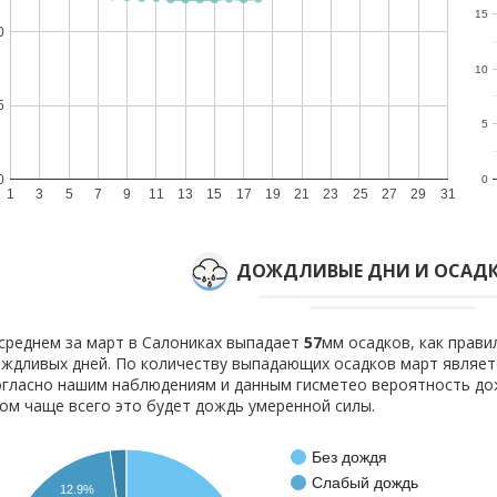
15
0
10
5
5
0
0
1
3
5
7
9
11
13
15
17
19
21
23
25
27
29
31
ДОЖДЛИВЫЕ ДНИ И ОСАДК
среднем за март в Салониках выпадает
57
мм осадков, как прав
ждливых дней. По количеству выпадающих осадков март являет
гласно нашим наблюдениям и данным гисметео вероятность д
ом чаще всего это будет дождь умеренной силы.
Без дождя
Слабый дождь
12.9%