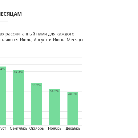
МЕСЯЦАМ
ах рассчитанный нами для каждого
вляются Июль, Август и Июнь. Месяцы
.4%
82.4%
63.2%
54.5%
49.8%
густ
Сентябрь
Октябрь
Ноябрь
Декабрь