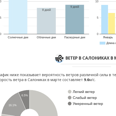
0
10
9 дней
8 дней
5
5
0
0
Солнечные дни
Облачные дни
Пасмурные дни
Январь
Длина 
ВЕТЕР В САЛОНИКАХ В 
афик ниже показывает вероятность ветров различной силы в те
орость ветра в Салониках в марте составляет
9.6
м/с.
Легкий ветер
6.5%
Слабый ветер
Умеренный ветер
16.1%