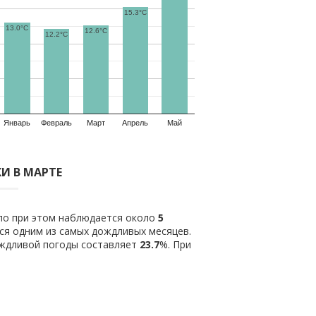
15.3°C
13.0°C
12.6°C
12.2°C
Январь
Февраль
Март
Апрель
Май
И В МАРТЕ
ило при этом наблюдается около
5
ся одним из самых дождливых месяцев.
ождливой погоды составляет
23.7
%. При