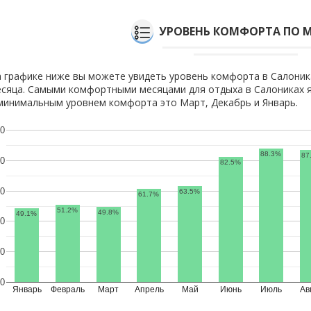
УРОВЕНЬ КОМФОРТА ПО 
 графике ниже вы можете увидеть уровень комфорта в Салоник
сяца. Самыми комфортными месяцами для отдыха в Салониках я
минимальным уровнем комфорта это Март, Декабрь и Январь.
0
88.3%
87
0
82.5%
0
63.5%
61.7%
51.2%
49.8%
49.1%
0
0
0
Январь
Февраль
Март
Апрель
Май
Июнь
Июль
Ав