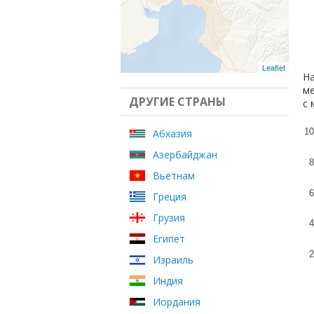
Leaflet
На
ме
ДРУГИЕ СТРАНЫ
с 
10
Абхазия
Азербайджан
8
Вьетнам
6
Греция
Грузия
4
Египет
2
Израиль
Индия
Иордания