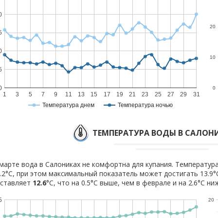
0
20
5
0
10
5
0
0
1
3
5
7
9
11
13
15
17
19
21
23
25
27
29
31
Температура днем
Температура ночью
ТЕМПЕРАТУРА ВОДЫ В САЛОНИ
марте вода в Салониках не комфортна для купания. Температура
.2°C, при этом максимальный показатель может достигать 13.9°
оставляет
12.6
°C, что на 0.5°C выше, чем в феврале и на 2.6°C ни
5
20