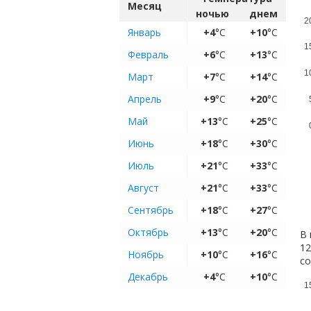
Месяц
ночью
днем
2
Январь
+4
°C
+10
°C
1
Февраль
+6
°C
+13
°C
1
Март
+7
°C
+14
°C
Апрель
+9
°C
+20
°C
Май
+13
°C
+25
°C
Июнь
+18
°C
+30
°C
Июль
+21
°C
+33
°C
Август
+21
°C
+33
°C
Сентябрь
+18
°C
+27
°C
Октябрь
+13
°C
+20
°C
В 
12
Ноябрь
+10
°C
+16
°C
с
Декабрь
+4
°C
+10
°C
1