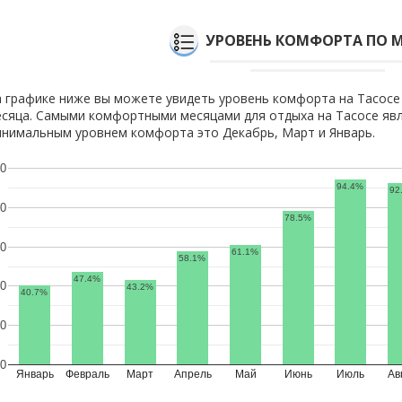
УРОВЕНЬ КОМФОРТА ПО 
 графике ниже вы можете увидеть уровень комфорта на Тасосе
сяца. Самыми комфортными месяцами для отдыха на Тасосе явл
нимальным уровнем комфорта это Декабрь, Март и Январь.
0
94.4%
92
0
78.5%
0
61.1%
58.1%
47.4%
0
43.2%
40.7%
0
0
Январь
Февраль
Март
Апрель
Май
Июнь
Июль
Ав