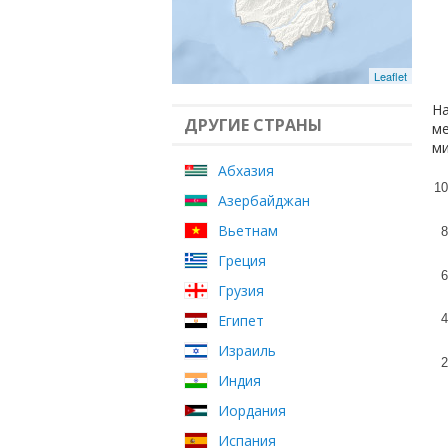
Leaflet
На
ДРУГИЕ СТРАНЫ
ме
ми
Абхазия
10
Азербайджан
Вьетнам
8
Греция
6
Грузия
Египет
4
Израиль
2
Индия
Иордания
Испания