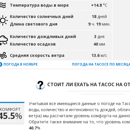
Температура воды в море
+14.8
°C
Количество солнечных дней
18
дней
Длина светового дня
9
ч.
19
мин.
Количество дождливых дней
3
дня
Количество осадков
40
мм
Средняя скорость ветра
13.6
м/с
ПОГОДА В НОЯБРЕ
ПОГОДА НА ТАСОСЕ ПО МЕСЯЦ
СТОИТ ЛИ ЕХАТЬ НА ТАСОС НА ОТ
Учитывая все имеющиеся данные о погоде на Тасо
КОМФОРТ
воды, количество и интенсивность дождей, облач
45.5
%
ветра) мы рассчитали уровень комфорта на данн
Обратите также внимание на то, что уровень ком
40.7
%