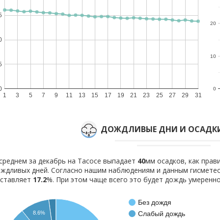
5
20
0
10
5
0
0
1
3
5
7
9
11
13
15
17
19
21
23
25
27
29
31
ДОЖДЛИВЫЕ ДНИ И ОСАДКИ
среднем за декабрь на Тасосе выпадает
40
мм осадков, как пра
ждливых дней. Согласно нашим наблюдениям и данным гисмете
оставляет
17.2
%. При этом чаще всего это будет дождь умеренно
Без дождя
Слабый дождь
8.6%