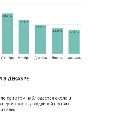
20.5°C
17.2°C
14.8°C
13.0°C
12.4°C
Октябрь
Ноябрь
Декабрь
Январь
Февраль
 В ДЕКАБРЕ
вило при этом наблюдается около
3
о вероятность дождливой погоды
й силы.