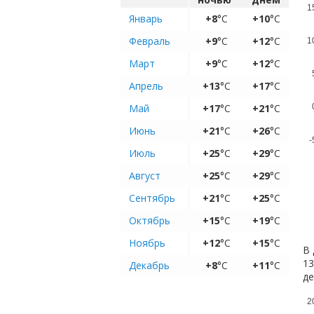
1
Январь
+8
°C
+10
°C
Февраль
+9
°C
+12
°C
1
Март
+9
°C
+12
°C
Апрель
+13
°C
+17
°C
Май
+17
°C
+21
°C
Июнь
+21
°C
+26
°C
-
Июль
+25
°C
+29
°C
Август
+25
°C
+29
°C
Сентябрь
+21
°C
+25
°C
Октябрь
+15
°C
+19
°C
Ноябрь
+12
°C
+15
°C
В 
13
Декабрь
+8
°C
+11
°C
де
2