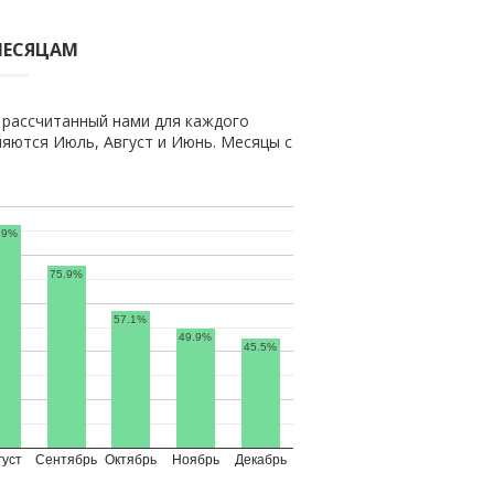
МЕСЯЦАМ
 рассчитанный нами для каждого
яются Июль, Август и Июнь. Месяцы с
.9%
75.9%
57.1%
49.9%
45.5%
густ
Сентябрь
Октябрь
Ноябрь
Декабрь