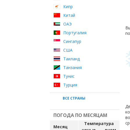
Кипр
Китай
ОАЭ
Вы
Португалия
по
Сингапур
США
Таиланд
Танзания
Тунис
Турция
ВСЕ СТРАНЫ
Де
ко
ПОГОДА ПО МЕСЯЦАМ
во
ср
Температура
Месяц
ночью
днем