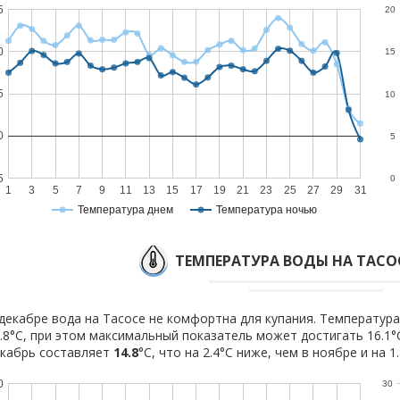
5
20
0
15
5
10
0
5
5
0
1
3
5
7
9
11
13
15
17
19
21
23
25
27
29
31
Температура днем
Температура ночью
ТЕМПЕРАТУРА ВОДЫ НА ТАСОС
декабре вода на Тасосе не комфортна для купания. Температура
.8°C, при этом максимальный показатель может достигать 16.1°
кабрь составляет
14.8
°C, что на 2.4°C ниже, чем в ноябре и на 1
0
30