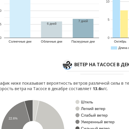
10
0
5
7 дней
6 дней
5
0
0
Солнечные дни
Облачные дни
Пасмурные дни
Октябрь
Длина 
ВЕТЕР НА ТАСОСЕ В ДЕ
афик ниже показывает вероятность ветров различной силы в те
орость ветра на Тасосе в декабре составляет
13.6
м/с.
Штиль
Легкий ветер
Слабый ветер
22.6%
Умеренный ветер
Сильный ветер