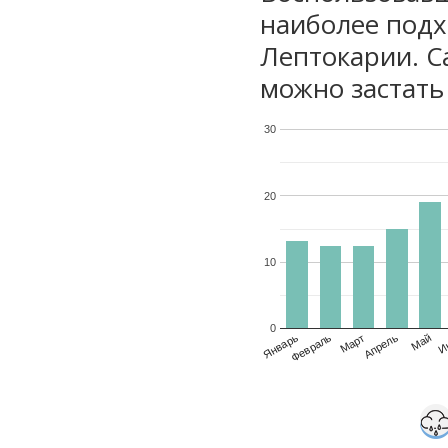
наиболее подх
Лептокарии. С
можно застать 
30
20
10
0
Январь
Февраль
Март
Апрель
Май
И