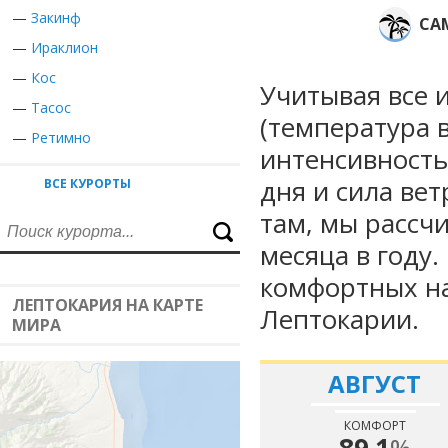
—
Закинф
СА
—
Ираклион
—
Кос
Учитывая все 
—
Тасос
(температура в
—
Ретимно
интенсивность
дня и сила вет
ВСЕ КУРОРТЫ
там, мы рассч
месяца в году
комфортных на
ЛЕПТОКАРИЯ НА КАРТЕ
Лептокарии.
МИРА
АВГУСТ
КОМФОРТ