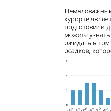
Немаловажным
курорте являе
подготовили дл
можете узнать
ожидать в том
осадков, котор
6
4
2
0
Январь
Февраль
Март
Апрель
Май
Июнь
И