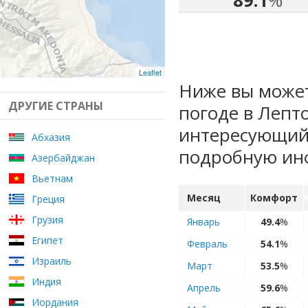
89.1
%
Leaflet
Ниже вы может
ДРУГИЕ СТРАНЫ
погоде в Лепт
интересующий 
Абхазия
подробную ин
Азербайджан
Вьетнам
Месяц
Комфорт
Греция
Грузия
Январь
49.4
%
Египет
Февраль
54.1
%
Израиль
Март
53.5
%
Индия
Апрель
59.6
%
Иордания