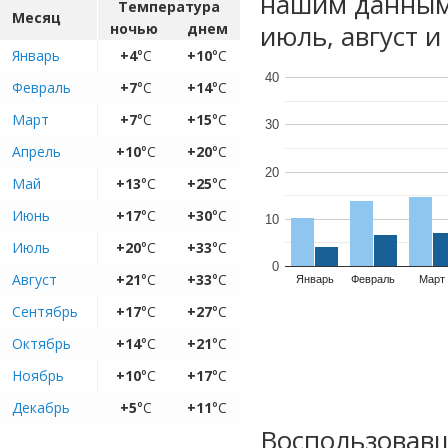
нашим данным
Температура
Месяц
июль, август и
ночью
днем
Январь
+4
°C
+10
°C
40
Февраль
+7
°C
+14
°C
Март
+7
°C
+15
°C
30
Апрель
+10
°C
+20
°C
20
Май
+13
°C
+25
°C
Июнь
+17
°C
+30
°C
10
Июль
+20
°C
+33
°C
0
Август
+21
°C
+33
°C
Январь
Февраль
Март
Сентябрь
+17
°C
+27
°C
Октябрь
+14
°C
+21
°C
Ноябрь
+10
°C
+17
°C
Декабрь
+5
°C
+11
°C
Воспользовавш