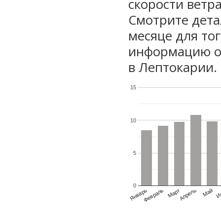
скорости ветра
Смотрите дета
месяце для то
информацию о 
в Лептокарии.
15
10
5
0
Январь
Февраль
Март
Апрель
Май
И