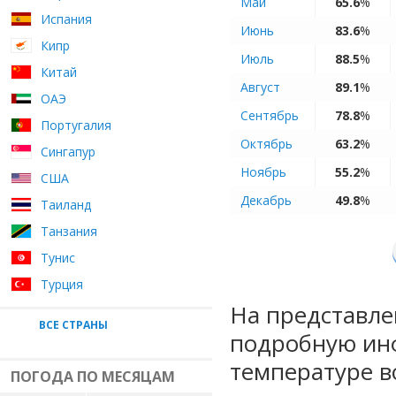
Май
65.6
%
Испания
Июнь
83.6
%
Кипр
Июль
88.5
%
Китай
Август
89.1
%
ОАЭ
Сентябрь
78.8
%
Португалия
Октябрь
63.2
%
Сингапур
Ноябрь
55.2
%
США
Декабрь
49.8
%
Таиланд
Танзания
Тунис
Турция
На представле
ВСЕ СТРАНЫ
подробную ин
температуре в
ПОГОДА ПО МЕСЯЦАМ