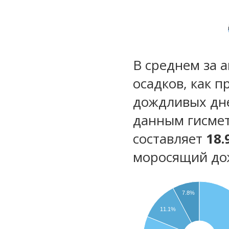
В среднем за 
осадков, как 
дождливых дн
данным гисмет
составляет
18.
моросящий до
7.8%
11.1%