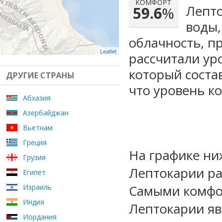
КОМФОРТ
Лепто
59.6
%
воды,
облачность, п
Leaflet
рассчитали ур
который сост
ДРУГИЕ СТРАНЫ
что уровень к
Абхазия
Азербайджан
Вьетнам
Греция
На графике ни
Грузия
Лептокарии ра
Египет
Самыми комфо
Израиль
Индия
Лептокарии яв
Иордания