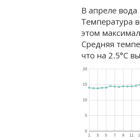
В апреле вода
Температура в
этом максимал
Средняя темпе
что на 2.5°C в
20
15
10
5
0
1
3
5
7
9
11