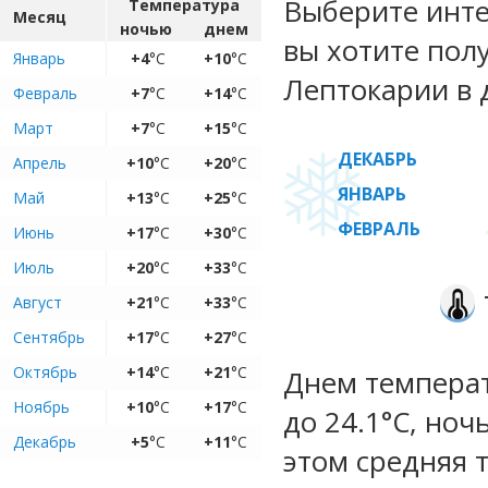
Выберите инте
Температура
Месяц
ночью
днем
вы хотите пол
Январь
+4
°C
+10
°C
Лептокарии в 
Февраль
+7
°C
+14
°C
Март
+7
°C
+15
°C
ДЕКАБРЬ
Апрель
+10
°C
+20
°C
ЯНВАРЬ
Май
+13
°C
+25
°C
ФЕВРАЛЬ
Июнь
+17
°C
+30
°C
Июль
+20
°C
+33
°C
Август
+21
°C
+33
°C
Сентябрь
+17
°C
+27
°C
Октябрь
+14
°C
+21
°C
Днем температ
Ноябрь
+10
°C
+17
°C
до 24.1°C, ноч
Декабрь
+5
°C
+11
°C
этом средняя 