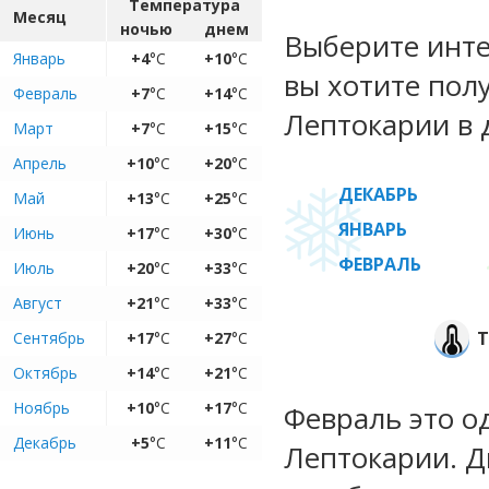
Температура
Месяц
ночью
днем
Выберите инте
Январь
+4
°C
+10
°C
вы хотите пол
Февраль
+7
°C
+14
°C
Лептокарии в 
Март
+7
°C
+15
°C
Апрель
+10
°C
+20
°C
ДЕКАБРЬ
Май
+13
°C
+25
°C
ЯНВАРЬ
Июнь
+17
°C
+30
°C
ФЕВРАЛЬ
Июль
+20
°C
+33
°C
Август
+21
°C
+33
°C
Т
Сентябрь
+17
°C
+27
°C
Октябрь
+14
°C
+21
°C
Ноябрь
+10
°C
+17
°C
Февраль это о
Декабрь
+5
°C
+11
°C
Лептокарии. Д