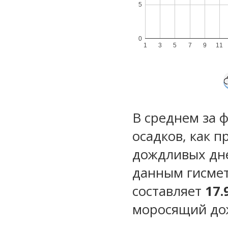
5
0
1
3
5
7
9
11
В среднем за 
осадков, как 
дождливых дн
данным гисмет
составляет
17.
моросящий до