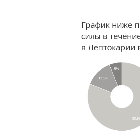
График ниже п
силы в течени
в Лептокарии 
6%
13.1%
80.9