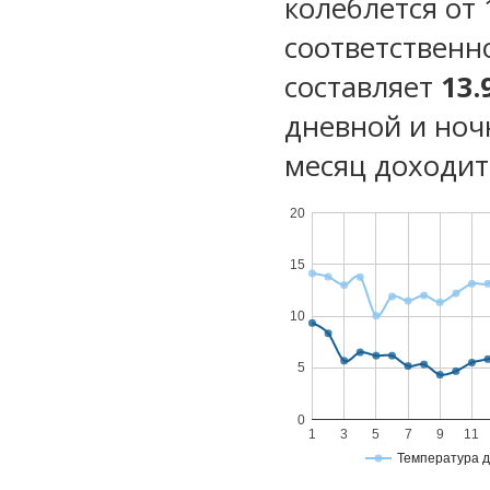
колеблется от 
соответственн
составляет
13.
дневной и ноч
месяц доходит 
20
15
10
5
0
1
3
5
7
9
11
Температура 