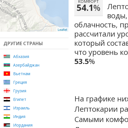
КОМФОРТ
Лепто
54.1
%
воды,
облачность, п
Leaflet
рассчитали ур
который сост
ДРУГИЕ СТРАНЫ
что уровень к
Абхазия
53.5
%
Азербайджан
Вьетнам
Греция
Грузия
На графике ни
Египет
Лептокарии ра
Израиль
Индия
Самыми комфо
Иордания