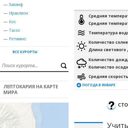
—
Закинф
—
Ираклион
Средняя темпера
—
Кос
Средняя темпера
—
Тасос
Температура вод
—
Ретимно
Количество солн
Длина светового
ВСЕ КУРОРТЫ
Количество дожд
Количество осад
Средняя скорость
ПОГОДА В ЯНВАРЕ
ЛЕПТОКАРИЯ НА КАРТЕ
МИРА
СТО
Учиты