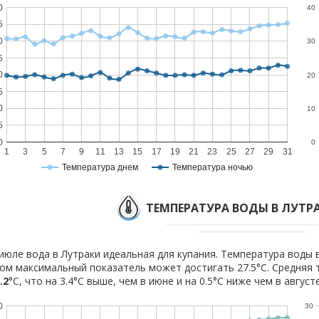
0
40
5
0
30
5
0
20
5
0
10
5
0
0
1
3
5
7
9
11
13
15
17
19
21
23
25
27
29
31
Температура днем
Температура ночью
ТЕМПЕРАТУРА ВОДЫ В ЛУТР
июле вода в Лутраки идеальная для купания. Температура воды в
ом максимальный показатель может достигать 27.5°C. Средняя 
.2
°C, что на 3.4°C выше, чем в июне и на 0.5°C ниже чем в августе
0
30