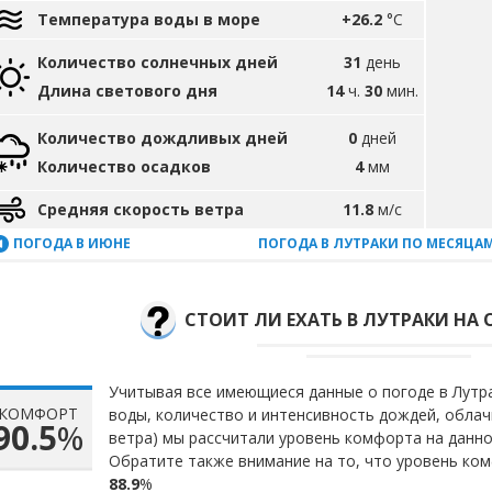
Температура воды в море
+26.2
°C
Количество солнечных дней
31
день
Длина светового дня
14
ч.
30
мин.
Количество дождливых дней
0
дней
Количество осадков
4
мм
Средняя скорость ветра
11.8
м/с
ПОГОДА В ИЮНЕ
ПОГОДА В ЛУТРАКИ ПО МЕСЯЦА
СТОИТ ЛИ ЕХАТЬ В ЛУТРАКИ НА
Учитывая все имеющиеся данные о погоде в Лутра
КОМФОРТ
воды, количество и интенсивность дождей, облач
90.5
%
ветра) мы рассчитали уровень комфорта на данн
Обратите также внимание на то, что уровень ком
88.9
%