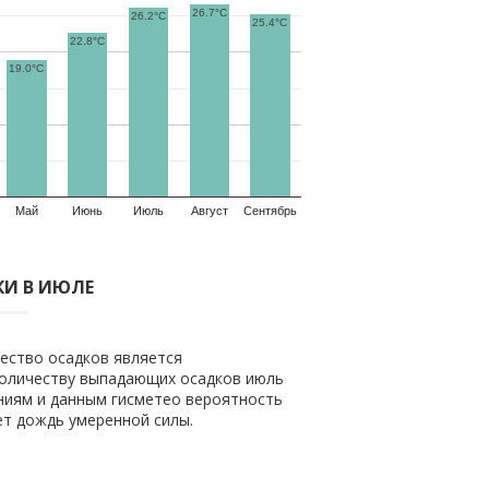
26.7°C
26.2°C
25.4°C
22.8°C
19.0°C
Май
Июнь
Июль
Август
Сентябрь
И В ИЮЛЕ
чество осадков является
 количеству выпадающих осадков июль
ениям и данным гисметео вероятность
ет дождь умеренной силы.