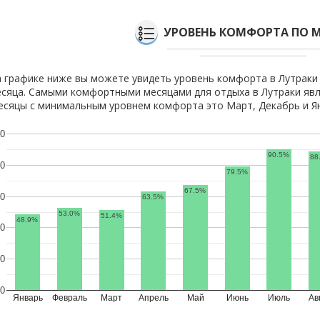
УРОВЕНЬ КОМФОРТА ПО 
 графике ниже вы можете увидеть уровень комфорта в Лутраки
сяца. Самыми комфортными месяцами для отдыха в Лутраки явл
сяцы с минимальным уровнем комфорта это Март, Декабрь и Я
0
90.5%
88
0
79.5%
67.5%
0
63.5%
53.0%
51.4%
48.9%
0
0
0
Январь
Февраль
Март
Апрель
Май
Июнь
Июль
Ав