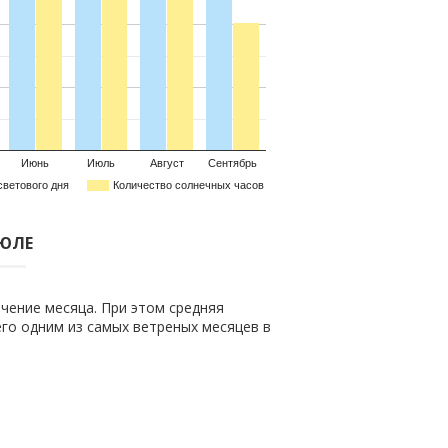
Июнь
Июль
Август
Сентябрь
светового дня
Количество солнечных часов
ИЮЛЕ
чение месяца. При этом средняя
 его одним из самых ветреных месяцев в