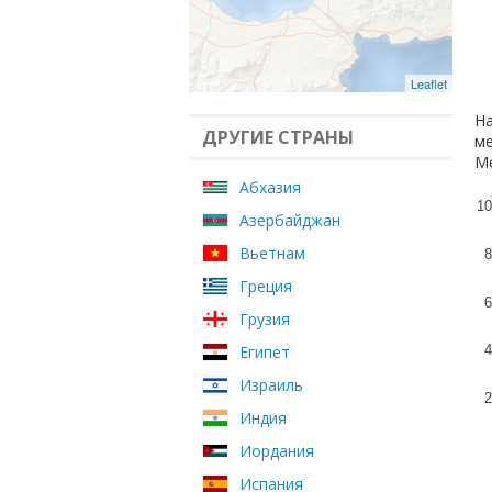
Leaflet
На
ДРУГИЕ СТРАНЫ
ме
Ме
Абхазия
10
Азербайджан
Вьетнам
8
Греция
6
Грузия
Египет
4
Израиль
2
Индия
Иордания
Испания