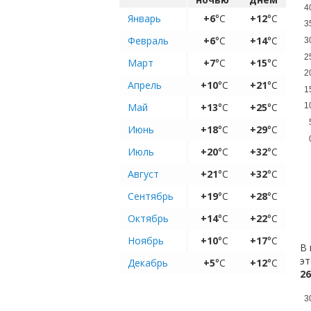
4
Январь
+6
°C
+12
°C
3
Февраль
+6
°C
+14
°C
3
2
Март
+7
°C
+15
°C
2
Апрель
+10
°C
+21
°C
1
Май
+13
°C
+25
°C
1
Июнь
+18
°C
+29
°C
Июль
+20
°C
+32
°C
Август
+21
°C
+32
°C
Сентябрь
+19
°C
+28
°C
Октябрь
+14
°C
+22
°C
Ноябрь
+10
°C
+17
°C
В 
эт
Декабрь
+5
°C
+12
°C
26
3