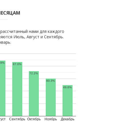
МЕСЯЦАМ
 рассчитанный нами для каждого
яются Июль, Август и Сентябрь.
нварь.
.9%
87.0%
72.2%
60.3%
49.6%
густ
Сентябрь
Октябрь
Ноябрь
Декабрь