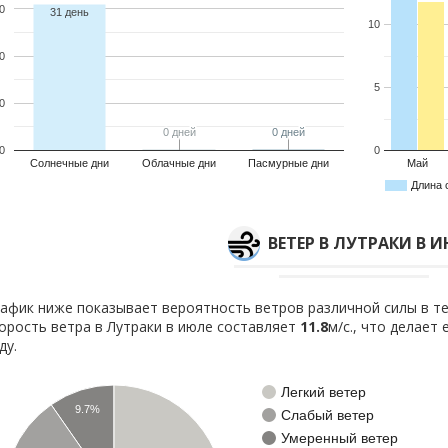
0
31 день
10
0
5
0
0 дней
0 дней
0 дней
0 дней
0
0
Солнечные дни
Облачные дни
Пасмурные дни
Май
Длина 
ВЕТЕР В ЛУТРАКИ В 
афик ниже показывает вероятность ветров различной силы в те
орость ветра в Лутраки в июле составляет
11.8
м/с., что делает
ду.
Легкий ветер
9.7%
Слабый ветер
Умеренный ветер