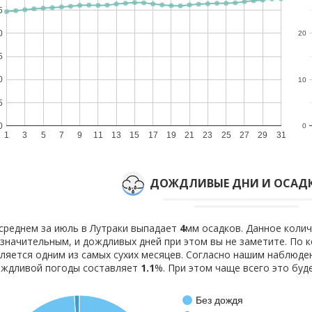
5
0
20
5
0
10
5
0
0
1
3
5
7
9
11
13
15
17
19
21
23
25
27
29
31
ДОЖДЛИВЫЕ ДНИ И ОСАДК
среднем за июль в Лутраки выпадает
4
мм осадков. Данное коли
значительным, и дождливых дней при этом вы не заметите. По
ляется одним из самых сухих месяцев. Согласно нашим наблюд
ождливой погоды составляет
1.1
%. При этом чаще всего это буд
Без дождя