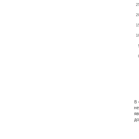
2
2
1
1
В 
не
яв
д