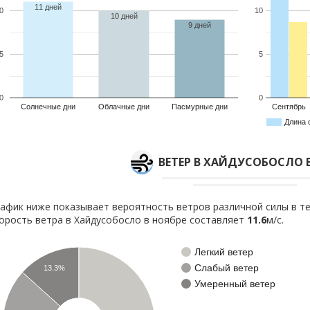
11 дней
0
10
10 дней
9 дней
5
5
0
0
Солнечные дни
Облачные дни
Пасмурные дни
Сентябрь
Длина 
ВЕТЕР В ХАЙДУСОБОСЛО 
афик ниже показывает вероятность ветров различной силы в те
орость ветра в Хайдусобосло в ноябре составляет
11.6
м/с.
Легкий ветер
Слабый ветер
13.3%
Умеренный ветер