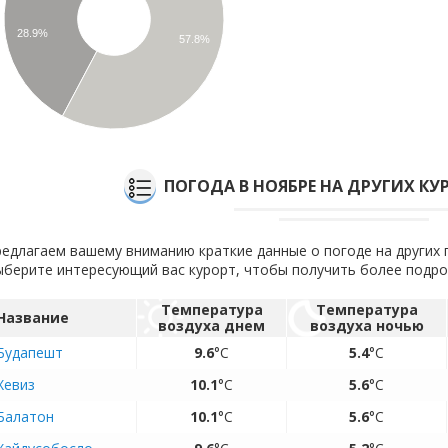
28.9%
57.8%
ПОГОДА В НОЯБРЕ НА ДРУГИХ КУ
едлагаем вашему вниманию краткие данные о погоде на других 
берите интересующий вас курорт, чтобы получить более подр
Температура
Температура
Название
воздуха днем
воздуха ночью
Будапешт
9.6
°C
5.4
°C
Хевиз
10.1
°C
5.6
°C
Балатон
10.1
°C
5.6
°C