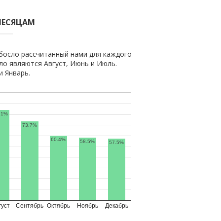
МЕСЯЦАМ
босло рассчитанный нами для каждого
о являются Август, Июнь и Июль.
 Январь.
.1%
73.7%
60.4%
58.5%
57.5%
густ
Сентябрь
Октябрь
Ноябрь
Декабрь