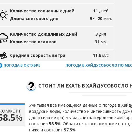
Количество солнечных дней
11
дней
Длина светового дня
9
ч.
20
мин.
Количество дождливых дней
3
дня
Количество осадков
31
мм
Средняя скорость ветра
11.6
м/с
ПОГОДА В ОКТЯБРЕ
ПОГОДА В ХАЙДУСОБОСЛО ПО МЕ
СТОИТ ЛИ ЕХАТЬ В ХАЙДУСОБОСЛО Н
Учитывая все имеющиеся данные о погоде в Хайд
КОМФОРТ
воздуха и воды, количество и интенсивность до
58.5
%
дня и сила ветра) мы рассчитали уровень комфор
составил
58.5
%. Обратите также внимание на то,
ниже и составит
57.5
%