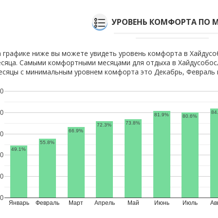
УРОВЕНЬ КОМФОРТА ПО 
 графике ниже вы можете увидеть уровень комфорта в Хайдусо
сяца. Самыми комфортными месяцами для отдыха в Хайдусобосл
сяцы с минимальным уровнем комфорта это Декабрь, Февраль и
0
0
84
81.9%
80.6%
73.8%
72.3%
66.9%
0
55.8%
49.1%
0
0
0
Январь
Февраль
Март
Апрель
Май
Июнь
Июль
Ав