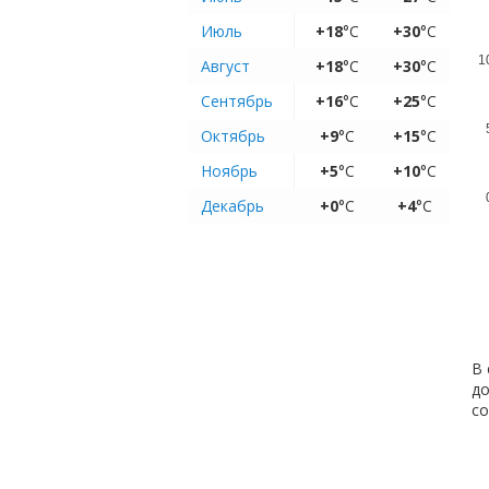
Июль
+18
°C
+30
°C
1
Август
+18
°C
+30
°C
Сентябрь
+16
°C
+25
°C
Октябрь
+9
°C
+15
°C
Ноябрь
+5
°C
+10
°C
Декабрь
+0
°C
+4
°C
В 
до
с