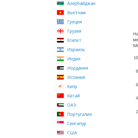
Азербайджан
Вьетнам
Греция
Грузия
На
ме
Египет
Ме
Израиль
10
Индия
Иордания
8
Испания
6
Кипр
Китай
4
ОАЭ
2
Португалия
Сингапур
США