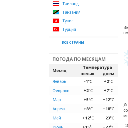
Таиланд
Танзания
Тунис
Вы
Турция
по
ВСЕ СТРАНЫ
ПОГОДА ПО МЕСЯЦАМ
Температура
Месяц
ночью
днем
Январь
-1
°C
+2
°C
Февраль
+2
°C
+7
°C
Март
+5
°C
+12
°C
Дн
Апрель
+8
°C
+18
°C
со
ме
Май
+12
°C
+23
°C
1
Июнь
+15
°C
+27
°C