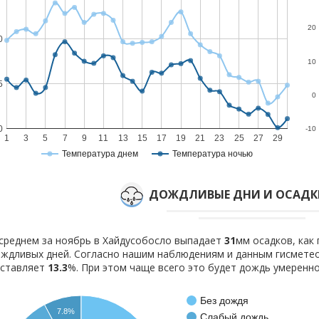
20
0
10
5
0
0
-10
1
3
5
7
9
11
13
15
17
19
21
23
25
27
29
Температура днем
Температура ночью
ДОЖДЛИВЫЕ ДНИ И ОСАДКИ
среднем за ноябрь в Хайдусобосло выпадает
31
мм осадков, как
ждливых дней. Согласно нашим наблюдениям и данным гисмете
оставляет
13.3
%. При этом чаще всего это будет дождь умеренно
Без дождя
7.8%
Слабый дождь