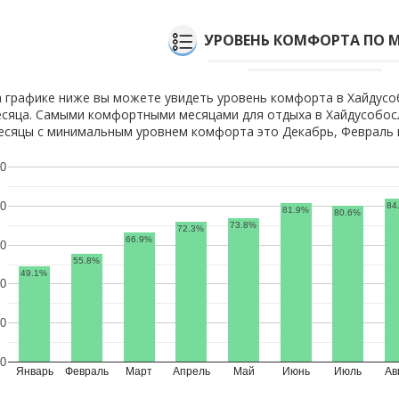
УРОВЕНЬ КОМФОРТА ПО 
 графике ниже вы можете увидеть уровень комфорта в Хайдусо
сяца. Самыми комфортными месяцами для отдыха в Хайдусобосл
сяцы с минимальным уровнем комфорта это Декабрь, Февраль и
0
0
84
81.9%
80.6%
73.8%
72.3%
66.9%
0
55.8%
49.1%
0
0
0
Январь
Февраль
Март
Апрель
Май
Июнь
Июль
Ав