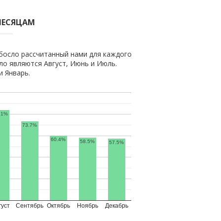
МЕСЯЦАМ
босло рассчитанный нами для каждого
о являются Август, Июнь и Июль.
 Январь.
.1%
73.7%
60.4%
58.5%
57.5%
густ
Сентябрь
Октябрь
Ноябрь
Декабрь