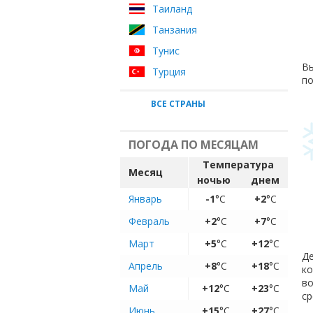
Таиланд
Танзания
Тунис
Вы
Турция
по
ВСЕ СТРАНЫ
ПОГОДА ПО МЕСЯЦАМ
Температура
Месяц
ночью
днем
Январь
-1
°C
+2
°C
Февраль
+2
°C
+7
°C
Март
+5
°C
+12
°C
Де
Апрель
+8
°C
+18
°C
ко
во
Май
+12
°C
+23
°C
ср
Июнь
+15
°C
+27
°C