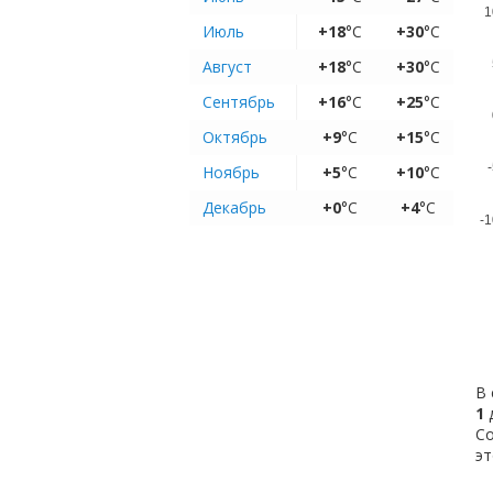
1
Июль
+18
°C
+30
°C
Август
+18
°C
+30
°C
Сентябрь
+16
°C
+25
°C
Октябрь
+9
°C
+15
°C
-
Ноябрь
+5
°C
+10
°C
Декабрь
+0
°C
+4
°C
-1
В 
1
д
Со
эт