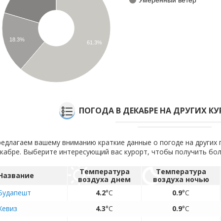
18.3%
61.3%
ПОГОДА В ДЕКАБРЕ НА ДРУГИХ К
едлагаем вашему вниманию краткие данные о погоде на других 
кабре. Выберите интересующий вас курорт, чтобы получить б
Температура
Температура
Название
воздуха днем
воздуха ночью
Будапешт
4.2
°C
0.9
°C
Хевиз
4.3
°C
0.9
°C