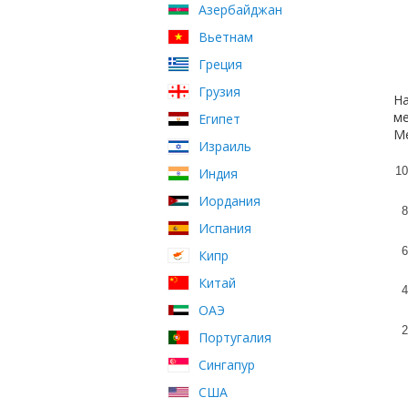
Азербайджан
Вьетнам
Греция
Грузия
На
ме
Египет
Ме
Израиль
10
Индия
Иордания
8
Испания
6
Кипр
Китай
4
ОАЭ
2
Португалия
Сингапур
США