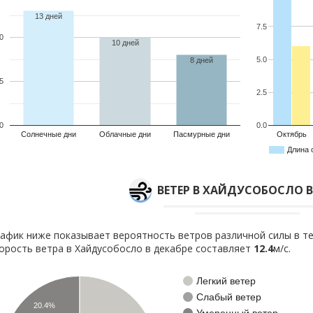
13 дней
7.5
0
10 дней
5.0
8 дней
5
2.5
0
0.0
Солнечные дни
Облачные дни
Пасмурные дни
Октябрь
Длина 
ВЕТЕР В ХАЙДУСОБОСЛО В
афик ниже показывает вероятность ветров различной силы в те
орость ветра в Хайдусобосло в декабре составляет
12.4
м/с.
Легкий ветер
Слабый ветер
20.4%
Умеренный ветер