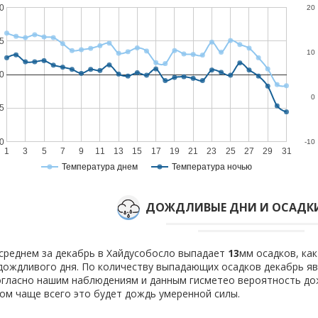
0
20
5
10
0
0
5
0
-10
1
3
5
7
9
11
13
15
17
19
21
23
25
27
29
31
Температура днем
Температура ночью
ДОЖДЛИВЫЕ ДНИ И ОСАДКИ
среднем за декабрь в Хайдусобосло выпадает
13
мм осадков, ка
ождливого дня. По количеству выпадающих осадков декабрь явл
гласно нашим наблюдениям и данным гисметео вероятность д
ом чаще всего это будет дождь умеренной силы.