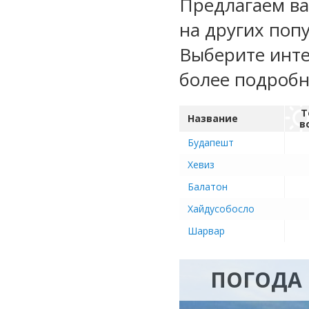
Предлагаем ва
на других поп
Выберите инте
более подроб
Т
Название
в
Будапешт
Хевиз
Балатон
Хайдусобосло
Шарвар
ПОГОДА 