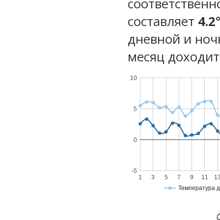
соответственн
составляет
4.2
дневной и ноч
месяц доходит 
10
5
0
-5
1
3
5
7
9
11
1
Температура 