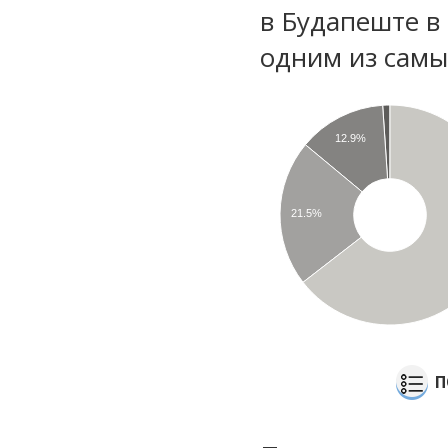
в Будапеште в
одним из самы
12.9%
21.5%
П