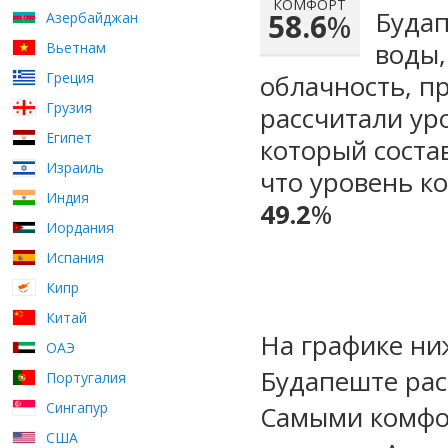
КОМФОРТ
Будап
58.6
%
Азербайджан
воды,
Вьетнам
Греция
облачность, п
Грузия
рассчитали ур
Египет
который сост
Израиль
что уровень к
Индия
49.2
%
Иордания
Испания
Кипр
Китай
На графике ни
ОАЭ
Будапеште рас
Португалия
Сингапур
Самыми комфо
США