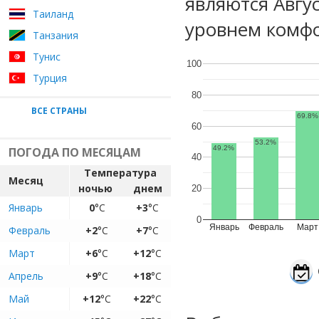
являются Авгу
Таиланд
уровнем комфо
Танзания
Тунис
100
Турция
80
ВСЕ СТРАНЫ
69.8%
60
53.2%
49.2%
ПОГОДА ПО МЕСЯЦАМ
40
Температура
Месяц
ночью
днем
20
Январь
0
°C
+3
°C
0
Январь
Февраль
Март
Февраль
+2
°C
+7
°C
Март
+6
°C
+12
°C
Апрель
+9
°C
+18
°C
Май
+12
°C
+22
°C