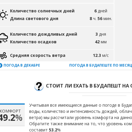
Количество солнечных дней
6
дней
Длина светового дня
8
ч.
56
мин.
Количество дождливых дней
3
дня
Количество осадков
42
мм
Средняя скорость ветра
12.3
м/с
ПОГОДА В ДЕКАБРЕ
ПОГОДА В БУДАПЕШТЕ ПО МЕСЯ
СТОИТ ЛИ ЕХАТЬ В БУДАПЕШТ НА 
Учитывая все имеющиеся данные о погоде в Будап
КОМФОРТ
воды, количество и интенсивность дождей, облач
49.2
%
ветра) мы рассчитали уровень комфорта на данн
Обратите также внимание на то, что уровень ко
составит
53.2
%