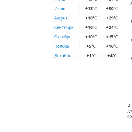
1
Июль
+18
°C
+30
°C
Август
+18
°C
+29
°C
Сентябрь
+16
°C
+24
°C
Октябрь
+10
°C
+15
°C
Ноябрь
+5
°C
+10
°C
Декабрь
+1
°C
+4
°C
-
В 
до
с