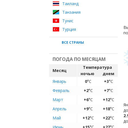
Таиланд
Танзания
Тунис
Вы
Турция
по
ВСЕ СТРАНЫ
ПОГОДА ПО МЕСЯЦАМ
Температура
Месяц
ночью
днем
Январь
0
°C
+3
°C
Февраль
+2
°C
+7
°C
Март
+6
°C
+12
°C
Ян
Апрель
+9
°C
+18
°C
до
2.
Май
+12
°C
+22
°C
до
Июнь
+15
°C
+27
°C