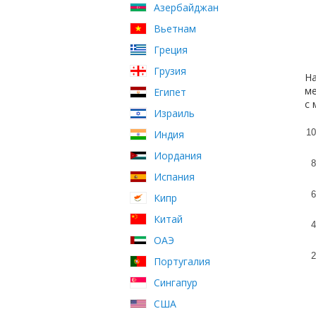
Азербайджан
Вьетнам
Греция
Грузия
На
ме
Египет
с 
Израиль
10
Индия
Иордания
8
Испания
6
Кипр
Китай
4
ОАЭ
2
Португалия
Сингапур
США