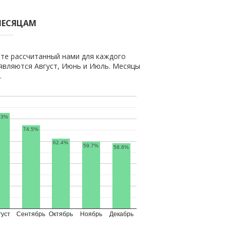
МЕСЯЦАМ
те рассчитанный нами для каждого
являются Август, Июнь и Июль. Месяцы
.
.3%
74.5%
62.4%
59.7%
58.6%
густ
Сентябрь
Октябрь
Ноябрь
Декабрь