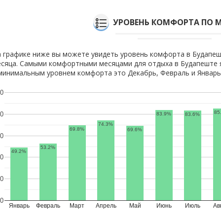
УРОВЕНЬ КОМФОРТА ПО 
 графике ниже вы можете увидеть уровень комфорта в Будапеш
сяца. Самыми комфортными месяцами для отдыха в Будапеште 
минимальным уровнем комфорта это Декабрь, Февраль и Январь
0
85
0
83.9%
83.6%
74.3%
69.8%
69.6%
0
53.2%
49.2%
0
0
0
Январь
Февраль
Март
Апрель
Май
Июнь
Июль
Ав