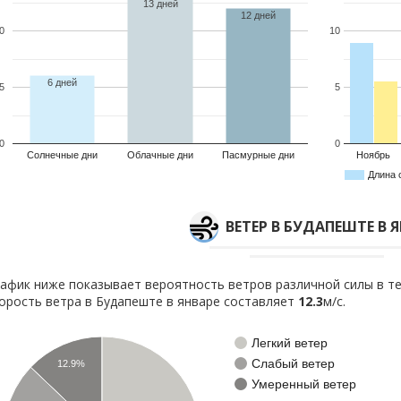
13 дней
12 дней
0
10
6 дней
5
5
0
0
Солнечные дни
Облачные дни
Пасмурные дни
Ноябрь
Длина 
ВЕТЕР В БУДАПЕШТЕ В 
афик ниже показывает вероятность ветров различной силы в те
орость ветра в Будапеште в январе составляет
12.3
м/с.
Легкий ветер
Слабый ветер
12.9%
Умеренный ветер