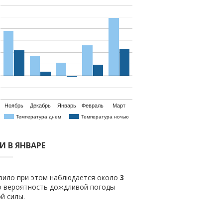
Ноябрь
Декабрь
Январь
Февраль
Март
Температура днем
Температура ночью
 В ЯНВАРЕ
авило при этом наблюдается около
3
о вероятность дождливой погоды
й силы.