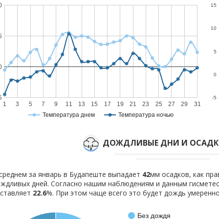
0
15
10
5
5
0
0
5
-5
1
3
5
7
9
11
13
15
17
19
21
23
25
27
29
31
Температура днем
Температура ночью
ДОЖДЛИВЫЕ ДНИ И ОСАДКИ
среднем за январь в Будапеште выпадает
42
мм осадков, как пр
ждливых дней. Согласно нашим наблюдениям и данным гисмете
оставляет
22.6
%. При этом чаще всего это будет дождь умеренно
Без дождя