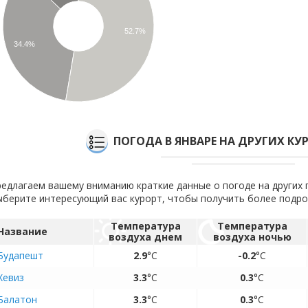
52.7%
34.4%
ПОГОДА В ЯНВАРЕ НА ДРУГИХ КУ
едлагаем вашему вниманию краткие данные о погоде на других 
берите интересующий вас курорт, чтобы получить более подр
Температура
Температура
Название
воздуха днем
воздуха ночью
Будапешт
2.9
°C
-0.2
°C
Хевиз
3.3
°C
0.3
°C
Балатон
3.3
°C
0.3
°C