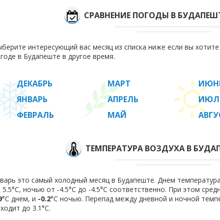
СРАВНЕНИЕ ПОГОДЫ В БУДАПЕШ
берите интересующий вас месяц из списка ниже если вы хотит
годе в Будапеште в другое время.
ДЕКАБРЬ
МАРТ
ИЮН
ЯНВАРЬ
АПРЕЛЬ
ИЮЛ
ФЕВРАЛЬ
МАЙ
АВГУ
ТЕМПЕРАТУРА ВОЗДУХА В БУДАП
варь это самый холодный месяц в Будапеште. Днем температура 
 5.5°C, ночью от -4.5°C до -4.5°C соответственно. При этом сре
9
°C днем, и
-0.2
°C ночью. Перепад между дневной и ночной темпе
ходит до 3.1°С.