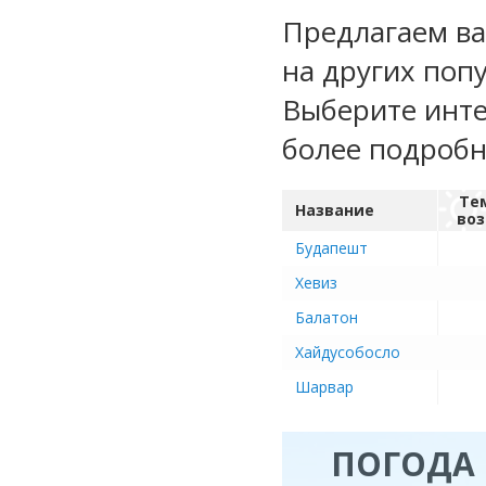
Предлагаем ва
на других поп
Выберите инте
более подроб
Те
Название
воз
Будапешт
Хевиз
Балатон
Хайдусобосло
Шарвар
ПОГОДА 