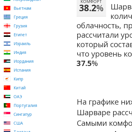
КОМФОРТ
Шарва
38.2
%
Вьетнам
колич
Греция
облачность, п
Грузия
рассчитали ур
Египет
который сост
Израиль
что уровень к
Индия
37.5
%
Иордания
Испания
Кипр
Китай
ОАЭ
На графике ни
Португалия
Шарваре рассч
Сингапур
Самыми комфо
США
Таиланд