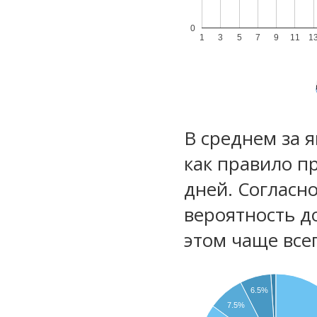
0
1
3
5
7
9
11
1
В среднем за 
как правило п
дней. Согласн
вероятность д
этом чаще все
6.5%
7.5%