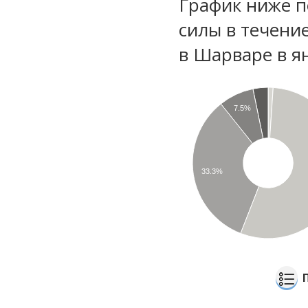
График ниже п
силы в течени
в Шарваре в я
7.5%
33.3%