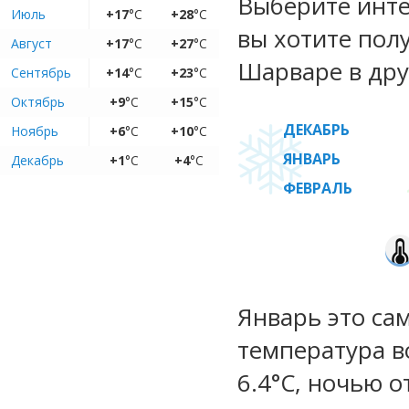
Выберите инте
Июль
+17
°C
+28
°C
вы хотите пол
Август
+17
°C
+27
°C
Шарваре в дру
Сентябрь
+14
°C
+23
°C
Октябрь
+9
°C
+15
°C
ДЕКАБРЬ
Ноябрь
+6
°C
+10
°C
ЯНВАРЬ
Декабрь
+1
°C
+4
°C
ФЕВРАЛЬ
Январь это са
температура во
6.4°C, ночью о