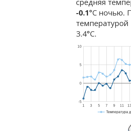
средняя темпе
-0.1
°C ночью. 
температурой 
3.4°С.
10
5
0
-5
1
3
5
7
9
11
1
Температура 