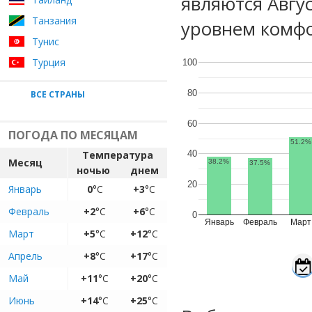
являются Авгу
Танзания
уровнем комфо
Тунис
Турция
100
80
ВСЕ СТРАНЫ
60
ПОГОДА ПО МЕСЯЦАМ
51.2%
Температура
40
Месяц
38.2%
37.5%
ночью
днем
20
Январь
0
°C
+3
°C
Февраль
+2
°C
+6
°C
0
Январь
Февраль
Март
Март
+5
°C
+12
°C
Апрель
+8
°C
+17
°C
Май
+11
°C
+20
°C
Июнь
+14
°C
+25
°C