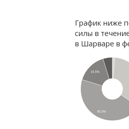
График ниже п
силы в течени
в Шарваре в ф
15.5%
45.3%