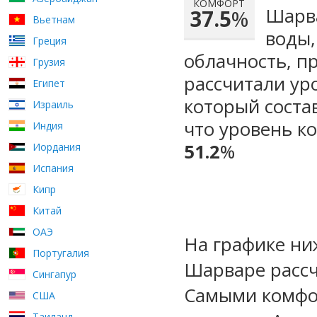
КОМФОРТ
Шарва
37.5
%
Вьетнам
воды,
Греция
облачность, п
Грузия
рассчитали ур
Египет
который сост
Израиль
что уровень к
Индия
51.2
%
Иордания
Испания
Кипр
Китай
ОАЭ
На графике ни
Португалия
Шарваре рассч
Сингапур
Самыми комфо
США
Таиланд