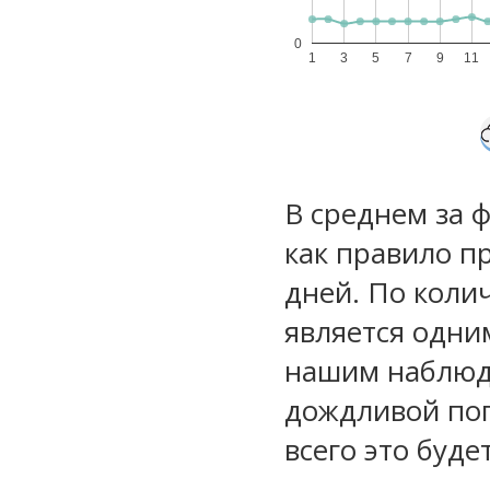
0
1
3
5
7
9
11
В среднем за 
как правило п
дней. По коли
является одни
нашим наблюд
дождливой по
всего это буд