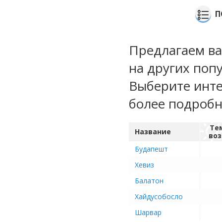
П
Предлагаем ва
на других поп
Выберите инте
более подроб
Те
Название
воз
Будапешт
Хевиз
Балатон
Хайдусобосло
Шарвар