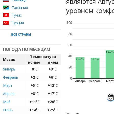
являются Авгу
Танзания
уровнем комфо
Тунис
Турция
100
80
ВСЕ СТРАНЫ
60
ПОГОДА ПО МЕСЯЦАМ
51.2%
Температура
40
Месяц
38.2%
37.5%
ночью
днем
20
Январь
0
°C
+3
°C
Февраль
+2
°C
+6
°C
0
Январь
Февраль
Март
Март
+5
°C
+12
°C
Апрель
+8
°C
+17
°C
Май
+11
°C
+20
°C
Июнь
+14
°C
+25
°C