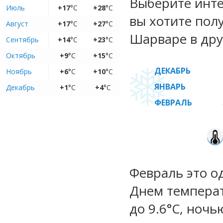
Выберите инте
Июль
+17
°C
+28
°C
вы хотите пол
Август
+17
°C
+27
°C
Шарваре в дру
Сентябрь
+14
°C
+23
°C
Октябрь
+9
°C
+15
°C
ДЕКАБРЬ
Ноябрь
+6
°C
+10
°C
ЯНВАРЬ
Декабрь
+1
°C
+4
°C
ФЕВРАЛЬ
Февраль это о
Днем температ
до 9.6°C, ночь