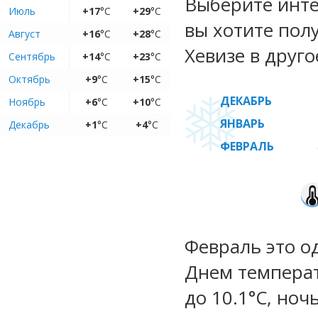
Выберите инте
Июль
+17
°C
+29
°C
вы хотите пол
Август
+16
°C
+28
°C
Хевизе в друго
Сентябрь
+14
°C
+23
°C
Октябрь
+9
°C
+15
°C
ДЕКАБРЬ
Ноябрь
+6
°C
+10
°C
ЯНВАРЬ
Декабрь
+1
°C
+4
°C
ФЕВРАЛЬ
Февраль это о
Днем температ
до 10.1°C, ноч