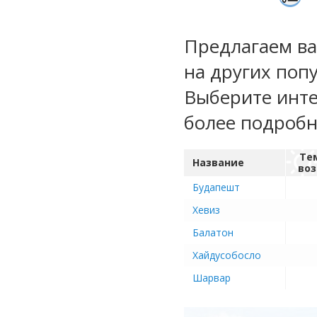
Предлагаем ва
на других поп
Выберите инте
более подроб
Те
Название
воз
Будапешт
Хевиз
Балатон
Хайдусобосло
Шарвар