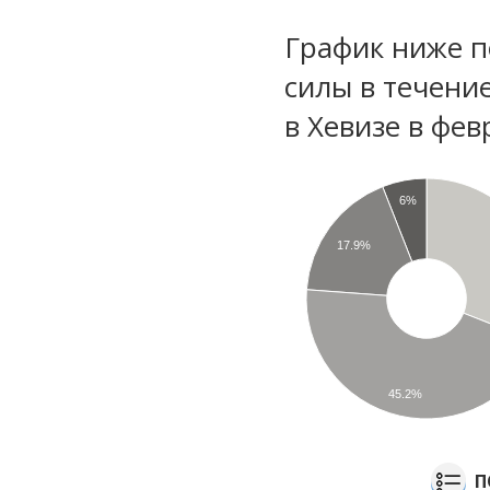
График ниже п
силы в течени
в Хевизе в фев
6%
17.9%
45.2%
П