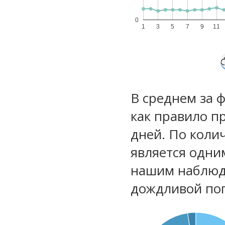
0
1
3
5
7
9
11
В среднем за 
как правило п
дней. По коли
является одни
нашим наблюд
дождливой по