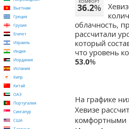
КОМФОРТ
Хевиз
36.2
%
Вьетнам
колич
Греция
облачность, п
Грузия
рассчитали ур
Египет
который сост
Израиль
что уровень к
Индия
53.0
%
Иордания
Испания
Кипр
Китай
ОАЭ
На графике ни
Португалия
Хевизе рассчи
Сингапур
комфортными м
США
Таиланд