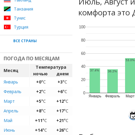
Июль, Август 
Танзания
комфорта это 
Тунис
Турция
100
80
ВСЕ СТРАНЫ
60
ПОГОДА ПО МЕСЯЦАМ
53.0%
Температура
40
Месяц
37.4%
36.2%
ночью
днем
20
Январь
+0
°C
+3
°C
Февраль
+2
°C
+6
°C
0
Январь
Февраль
Март
Март
+5
°C
+12
°C
Апрель
+8
°C
+17
°C
Май
+11
°C
+21
°C
Июнь
+14
°C
+26
°C