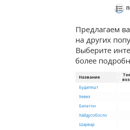
П
Предлагаем ва
на других поп
Выберите инте
более подроб
Те
Название
воз
Будапешт
Хевиз
Балатон
Хайдусобосло
Шарвар