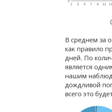
0
1
3
5
7
9
11
1
В среднем за 
как правило п
дней. По коли
является одни
нашим наблюд
дождливой по
всего это буд