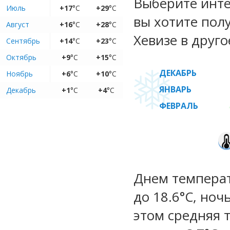
Выберите инте
Июль
+17
°C
+29
°C
вы хотите пол
Август
+16
°C
+28
°C
Хевизе в друго
Сентябрь
+14
°C
+23
°C
Октябрь
+9
°C
+15
°C
ДЕКАБРЬ
Ноябрь
+6
°C
+10
°C
ЯНВАРЬ
Декабрь
+1
°C
+4
°C
ФЕВРАЛЬ
Днем температу
до 18.6°C, ноч
этом средняя 