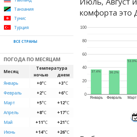
Июль, Август 
Танзания
комфорта это 
Тунис
Турция
100
80
ВСЕ СТРАНЫ
60
ПОГОДА ПО МЕСЯЦАМ
53.0%
Температура
40
Месяц
37.4%
36.2%
ночью
днем
20
Январь
+0
°C
+3
°C
Февраль
+2
°C
+6
°C
0
Январь
Февраль
Март
Март
+5
°C
+12
°C
Апрель
+8
°C
+17
°C
Май
+11
°C
+21
°C
Июнь
+14
°C
+26
°C