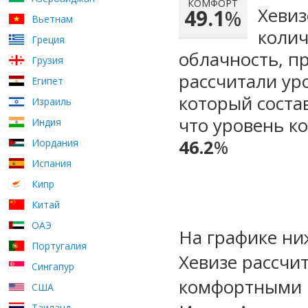
КОМФОРТ
Хевиз
49.1
%
Вьетнам
колич
Греция
облачность, п
Грузия
рассчитали ур
Египет
который сост
Израиль
что уровень к
Индия
46.2
%
Иордания
Испания
Кипр
Китай
ОАЭ
На графике ни
Португалия
Хевизе рассчи
Сингапур
комфортными м
США
Таиланд