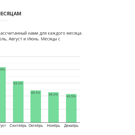
МЕСЯЦАМ
ассчитанный нами для каждого месяца.
ь, Август и Июнь. Месяцы с
.0%
63.1%
49.1%
46.2%
43.5%
густ
Сентябрь
Октябрь
Ноябрь
Декабрь