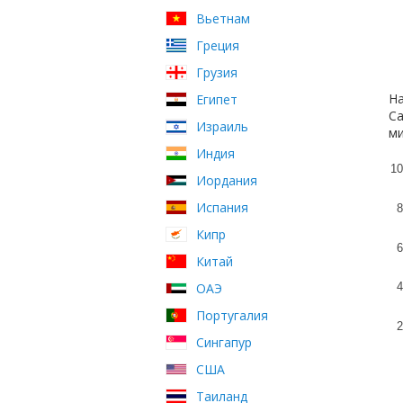
Вьетнам
Греция
Грузия
На
Египет
Са
Израиль
ми
Индия
10
Иордания
Испания
8
Кипр
6
Китай
ОАЭ
4
Португалия
2
Сингапур
США
Таиланд