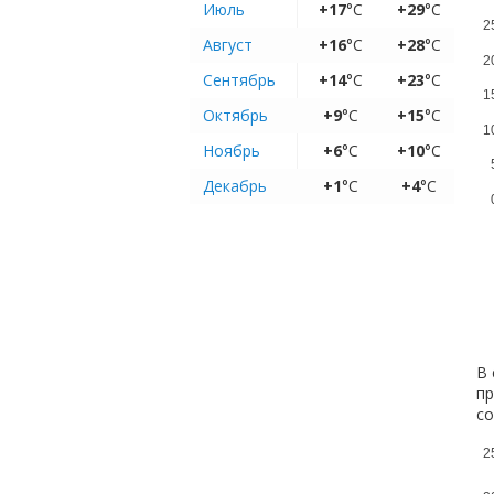
Июль
+17
°C
+29
°C
2
Август
+16
°C
+28
°C
2
Сентябрь
+14
°C
+23
°C
1
Октябрь
+9
°C
+15
°C
1
Ноябрь
+6
°C
+10
°C
Декабрь
+1
°C
+4
°C
В 
пр
с
2