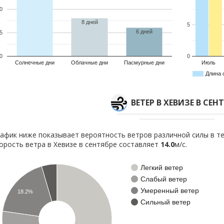
0
8 дней
5
6 дней
5
0
0
Солнечные дни
Облачные дни
Пасмурные дни
Июль
Длина 
ВЕТЕР В ХЕВИЗЕ В СЕН
афик ниже показывает вероятность ветров различной силы в те
орость ветра в Хевизе в сентябре составляет
14.0
м/с.
Легкий ветер
Слабый ветер
Умеренный ветер
18.2%
Сильный ветер