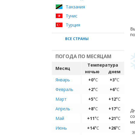
Танзания
Тунис
Турция
Вы
по
ВСЕ СТРАНЫ
ПОГОДА ПО МЕСЯЦАМ
Температура
Месяц
ночью
днем
Январь
+0
°C
+3
°C
Февраль
+2
°C
+6
°C
Март
+5
°C
+12
°C
Апрель
+8
°C
+17
°C
Дн
со
Май
+11
°C
+21
°C
ме
Июнь
+14
°C
+26
°C
3