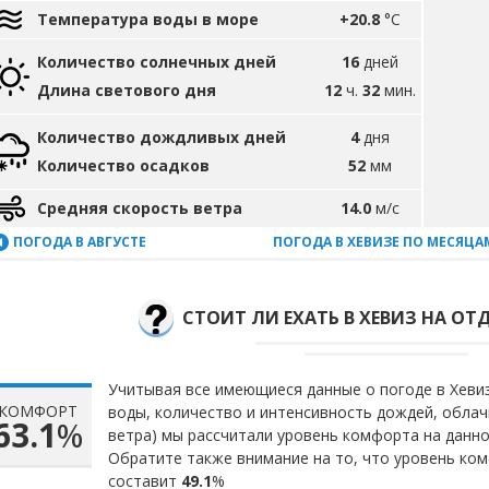
Температура воды в море
+20.8
°C
Количество солнечных дней
16
дней
Длина светового дня
12
ч.
32
мин.
Количество дождливых дней
4
дня
Количество осадков
52
мм
Средняя скорость ветра
14.0
м/с
ПОГОДА В АВГУСТЕ
ПОГОДА В ХЕВИЗЕ ПО МЕСЯЦА
СТОИТ ЛИ ЕХАТЬ В ХЕВИЗ НА ОТД
Учитывая все имеющиеся данные о погоде в Хевиз
КОМФОРТ
воды, количество и интенсивность дождей, облач
63.1
%
ветра) мы рассчитали уровень комфорта на данн
Обратите также внимание на то, что уровень ком
составит
49.1
%