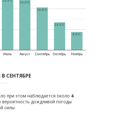
25.3°C
24.4°C
20.8°C
13.5°C
8.9°C
Июль
Август
Сентябрь
Октябрь
Ноябрь
В СЕНТЯБРЕ
ило при этом наблюдается около
4
о вероятность дождливой погоды
й силы.