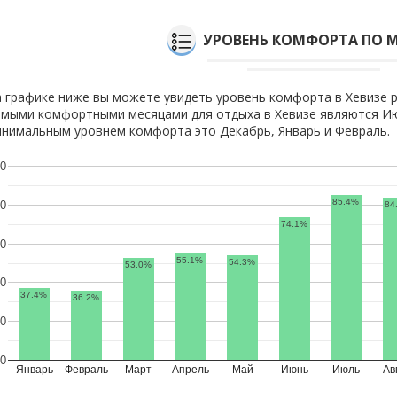
УРОВЕНЬ КОМФОРТА ПО 
 графике ниже вы можете увидеть уровень комфорта в Хевизе р
мыми комфортными месяцами для отдыха в Хевизе являются Июл
нимальным уровнем комфорта это Декабрь, Январь и Февраль.
0
85.4%
0
84
74.1%
0
55.1%
54.3%
53.0%
0
37.4%
36.2%
0
0
Январь
Февраль
Март
Апрель
Май
Июнь
Июль
Ав