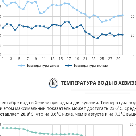
5
0
20
5
0
10
5
0
0
1
3
5
7
9
11
13
15
17
19
21
23
25
27
29
Температура днем
Температура ночью
ТЕМПЕРАТУРА ВОДЫ В ХЕВИЗЕ
сентябре вода в Хевизе пригодная для купания. Температура вод
и этом максимальный показатель может достигать 23.6°C. Сред
оставляет
20.8
°C, что на 3.6°C ниже, чем в августе и на 7.3°C вы
5
30