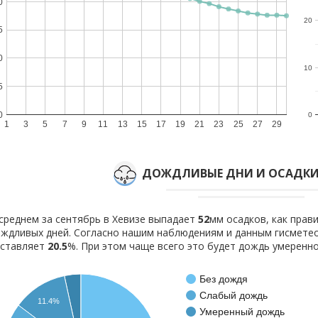
0
20
5
0
10
5
0
0
1
3
5
7
9
11
13
15
17
19
21
23
25
27
29
ДОЖДЛИВЫЕ ДНИ И ОСАДКИ 
среднем за сентябрь в Хевизе выпадает
52
мм осадков, как прав
ждливых дней. Согласно нашим наблюдениям и данным гисмете
оставляет
20.5
%. При этом чаще всего это будет дождь умеренно
Без дождя
Слабый дождь
11.4%
Умеренный дождь