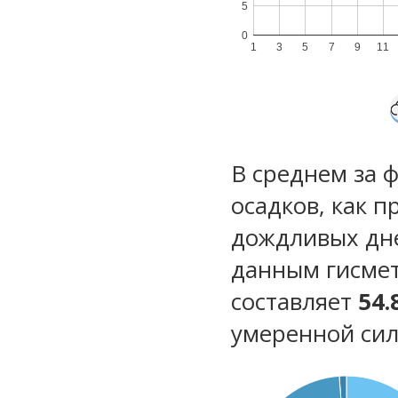
5
0
1
3
5
7
9
11
В среднем за 
осадков, как 
дождливых дн
данным гисмет
составляет
54.
умеренной сил