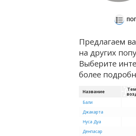
ПО
Предлагаем ва
на других поп
Выберите инте
более подроб
Тем
Название
воз
Бали
Джакарта
Нуса Дуа
Денпасар