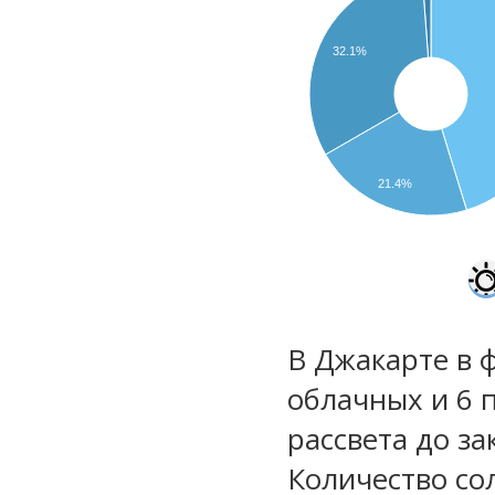
32.1%
21.4%
В Джакарте в 
облачных и 6 
рассвета до за
Количество со