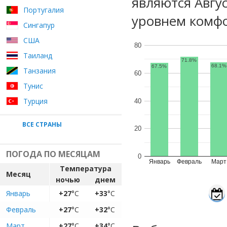
являются Авгу
Португалия
уровнем комфо
Сингапур
США
80
Таиланд
71.8%
68.1%
67.5%
Танзания
60
Тунис
Турция
40
ВСЕ СТРАНЫ
20
ПОГОДА ПО МЕСЯЦАМ
0
Январь
Февраль
Март
Температура
Месяц
ночью
днем
Январь
+27
°C
+33
°C
Февраль
+27
°C
+32
°C
Март
+27
°C
+34
°C