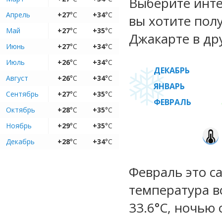
Выберите инте
Апрель
+27
°C
+34
°C
вы хотите пол
Май
+27
°C
+35
°C
Джакарте в др
Июнь
+27
°C
+34
°C
Июль
+26
°C
+34
°C
ДЕКАБРЬ
Август
+26
°C
+34
°C
ЯНВАРЬ
Сентябрь
+27
°C
+35
°C
ФЕВРАЛЬ
Октябрь
+28
°C
+35
°C
Ноябрь
+29
°C
+35
°C
Декабрь
+28
°C
+34
°C
Февраль это с
температура во
33.6°C, ночью 