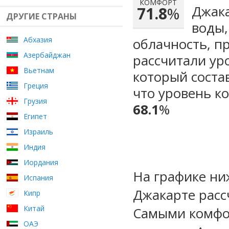
КОМФОРТ
Джака
71.8
%
ДРУГИЕ СТРАНЫ
воды,
Абхазия
облачность, п
Азербайджан
рассчитали ур
Вьетнам
который сост
Греция
что уровень к
Грузия
68.1
%
Египет
Израиль
Индия
Иордания
На графике ни
Испания
Джакарте расс
Кипр
Китай
Самыми комфо
ОАЭ