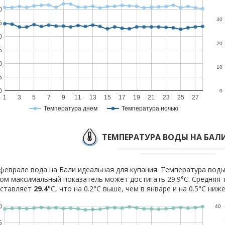
0
30
5
0
20
5
0
10
5
0
0
1
3
5
7
9
11
13
15
17
19
21
23
25
27
Температура днем
Температура ночью
ТЕМПЕРАТУРА ВОДЫ НА БАЛИ
феврале вода на Бали идеальная для купания. Температура воды 
ом максимальный показатель может достигать 29.9°C. Средняя 
оставляет
29.4
°C, что на 0.2°C выше, чем в январе и на 0.5°C ниж
0
40
5