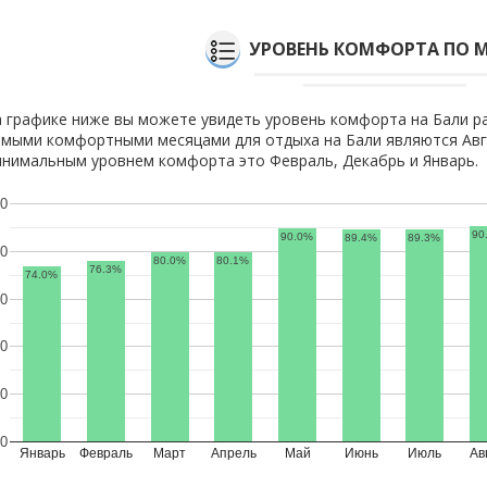
УРОВЕНЬ КОМФОРТА ПО 
 графике ниже вы можете увидеть уровень комфорта на Бали р
мыми комфортными месяцами для отдыха на Бали являются Авгу
нимальным уровнем комфорта это Февраль, Декабрь и Январь.
0
90
90.0%
89.4%
89.3%
0
80.0%
80.1%
76.3%
74.0%
0
0
0
0
Январь
Февраль
Март
Апрель
Май
Июнь
Июль
Ав