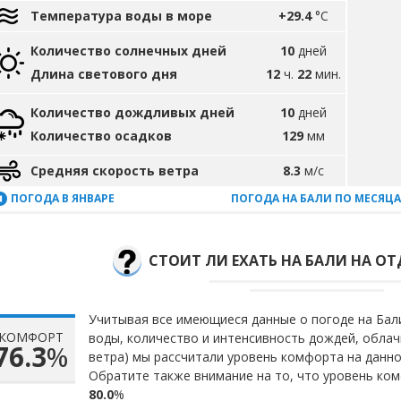
Температура воды в море
+29.4
°C
Количество солнечных дней
10
дней
Длина светового дня
12
ч.
22
мин.
Количество дождливых дней
10
дней
Количество осадков
129
мм
Средняя скорость ветра
8.3
м/с
ПОГОДА В ЯНВАРЕ
ПОГОДА НА БАЛИ ПО МЕСЯЦ
СТОИТ ЛИ ЕХАТЬ НА БАЛИ НА ОТ
Учитывая все имеющиеся данные о погоде на Бали
КОМФОРТ
воды, количество и интенсивность дождей, облач
76.3
%
ветра) мы рассчитали уровень комфорта на данн
Обратите также внимание на то, что уровень ком
80.0
%