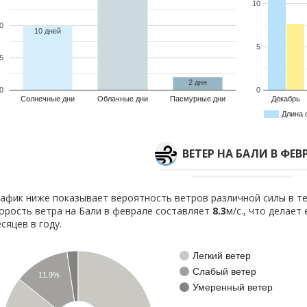
10
0
10 дней
5
5
2 дня
0
0
Солнечные дни
Облачные дни
Пасмурные дни
Декабрь
Длина 
ВЕТЕР НА БАЛИ В ФЕВ
афик ниже показывает вероятность ветров различной силы в те
орость ветра на Бали в феврале составляет
8.3
м/с., что делает
сяцев в году.
Легкий ветер
Слабый ветер
11.9%
Умеренный ветер