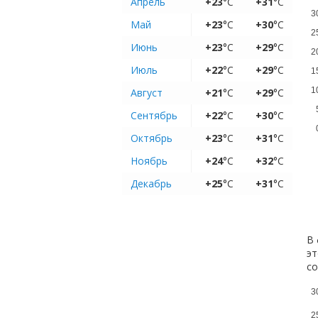
Апрель
+23
°C
+31
°C
3
Май
+23
°C
+30
°C
2
Июнь
+23
°C
+29
°C
2
Июль
+22
°C
+29
°C
1
1
Август
+21
°C
+29
°C
Сентябрь
+22
°C
+30
°C
Октябрь
+23
°C
+31
°C
Ноябрь
+24
°C
+32
°C
Декабрь
+25
°C
+31
°C
В 
эт
с
3
2