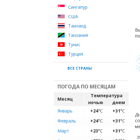
Сингапур
США
Таиланд
Вы
Танзания
по
Тунис
Турция
ВСЕ СТРАНЫ
ПОГОДА ПО МЕСЯЦАМ
Температура
Месяц
ночью
днем
Январь
+24
°C
+31
°C
Дн
со
Февраль
+24
°C
+31
°C
ме
Март
+23
°C
+31
°C
3