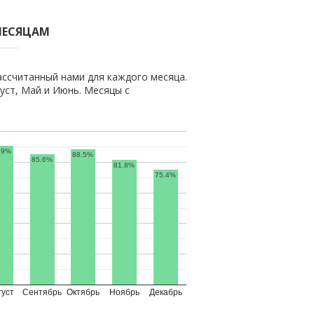
МЕСЯЦАМ
ассчитанный нами для каждого месяца.
ст, Май и Июнь. Месяцы с
.9%
88.5%
85.6%
81.8%
75.4%
густ
Сентябрь
Октябрь
Ноябрь
Декабрь