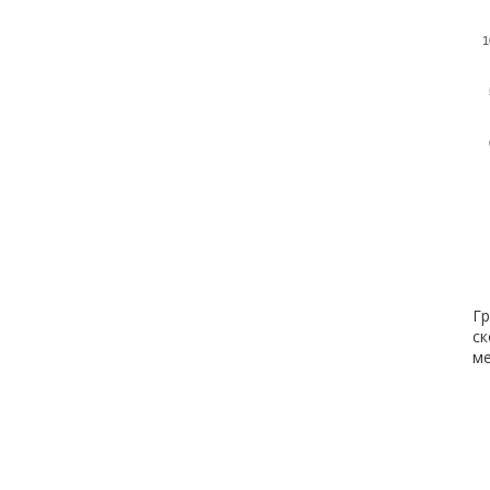
1
Гр
ск
ме