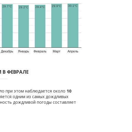
30.1°C
29.9°C
29.7°C
29.4°C
29.2°C
Декабрь
Январь
Февраль
Март
Апрель
 В ФЕВРАЛЕ
ило при этом наблюдается около
10
яется одним из самых дождливых
тность дождливой погоды составляет