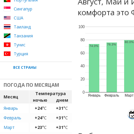
Август, Май и
Сингапур
комфорта это 
США
Таиланд
100
Танзания
80
80.0%
Тунис
76.3%
74.0%
60
Турция
40
ВСЕ СТРАНЫ
20
ПОГОДА ПО МЕСЯЦАМ
0
Температура
Январь
Февраль
Март
Месяц
ночью
днем
Январь
+24
°C
+31
°C
Февраль
+24
°C
+31
°C
Март
+23
°C
+31
°C