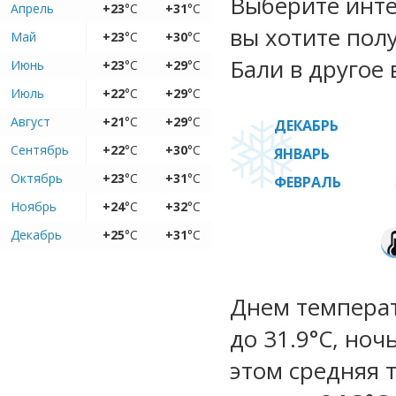
Выберите инте
Апрель
+23
°C
+31
°C
вы хотите пол
Май
+23
°C
+30
°C
Бали в другое 
Июнь
+23
°C
+29
°C
Июль
+22
°C
+29
°C
Август
+21
°C
+29
°C
ДЕКАБРЬ
Сентябрь
+22
°C
+30
°C
ЯНВАРЬ
Октябрь
+23
°C
+31
°C
ФЕВРАЛЬ
Ноябрь
+24
°C
+32
°C
Декабрь
+25
°C
+31
°C
Днем температу
до 31.9°C, ноч
этом средняя 