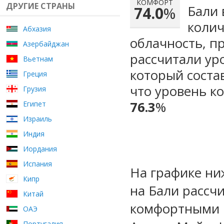
КОМФОРТ
ДРУГИЕ СТРАНЫ
Бали 
74.0
%
колич
Абхазия
облачность, п
Азербайджан
рассчитали ур
Вьетнам
который сост
Греция
что уровень к
Грузия
76.3
%
Египет
Израиль
Индия
Иордания
Испания
На графике ни
Кипр
на Бали рассч
Китай
комфортными м
ОАЭ
Португалия