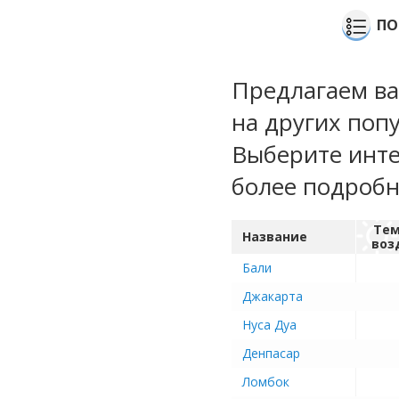
ПО
Предлагаем ва
на других поп
Выберите инте
более подроб
Тем
Название
воз
Бали
Джакарта
Нуса Дуа
Денпасар
Ломбок