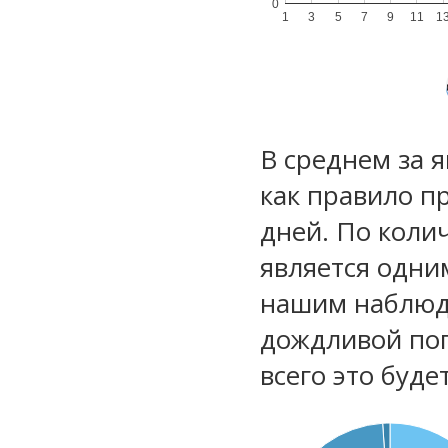
0
1
3
5
7
9
11
1
В среднем за 
как правило п
дней. По коли
является одни
нашим наблюд
дождливой по
всего это буд