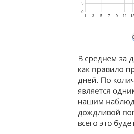
5
0
1
3
5
7
9
11
1
В среднем за 
как правило п
дней. По коли
является одни
нашим наблюд
дождливой по
всего это буд