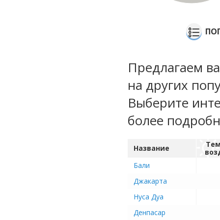
ПО
Предлагаем ва
на других поп
Выберите инте
более подроб
Тем
Название
воз
Бали
Джакарта
Нуса Дуа
Денпасар