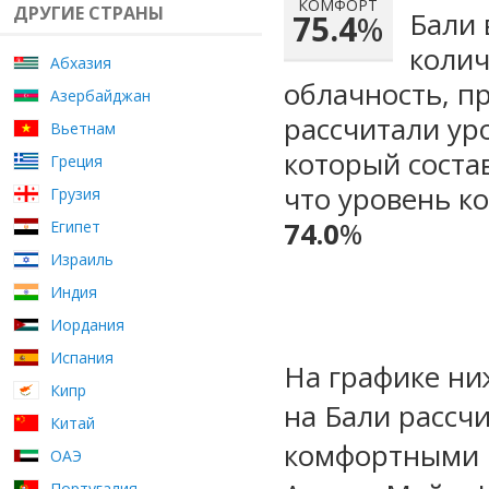
КОМФОРТ
ДРУГИЕ СТРАНЫ
Бали 
75.4
%
колич
Абхазия
облачность, п
Азербайджан
рассчитали ур
Вьетнам
который сост
Греция
что уровень к
Грузия
74.0
%
Египет
Израиль
Индия
Иордания
Испания
На графике ни
Кипр
на Бали рассч
Китай
комфортными м
ОАЭ
Португалия