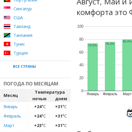
Август, Май и
Сингапур
комфорта это 
США
Таиланд
100
Танзания
80
80.0%
Тунис
76.3%
74.0%
60
Турция
40
ВСЕ СТРАНЫ
20
ПОГОДА ПО МЕСЯЦАМ
0
Температура
Январь
Февраль
Март
Месяц
ночью
днем
Январь
+24
°C
+31
°C
Февраль
+24
°C
+31
°C
Март
+23
°C
+31
°C