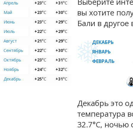
Выберите инте
Апрель
+23
°C
+31
°C
вы хотите пол
Май
+23
°C
+30
°C
Бали в другое 
Июнь
+23
°C
+29
°C
Июль
+22
°C
+29
°C
Август
+21
°C
+29
°C
ДЕКАБРЬ
Сентябрь
+22
°C
+30
°C
ЯНВАРЬ
Октябрь
+23
°C
+31
°C
ФЕВРАЛЬ
Ноябрь
+24
°C
+32
°C
Декабрь
+25
°C
+31
°C
Декабрь это о
температура во
32.7°C, ночью 