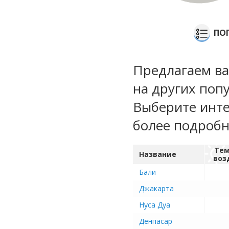
ПО
Предлагаем ва
на других поп
Выберите инте
более подроб
Тем
Название
воз
Бали
Джакарта
Нуса Дуа
Денпасар