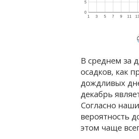
5
0
1
3
5
7
9
11
1
В среднем за 
осадков, как 
дождливых дне
декабрь являе
Согласно наш
вероятность д
этом чаще все