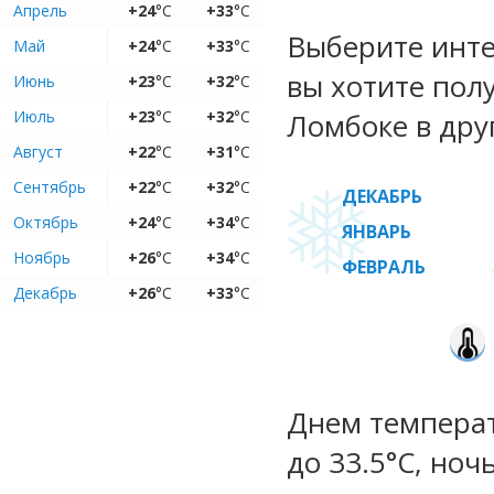
Апрель
+24
°C
+33
°C
Выберите инте
Май
+24
°C
+33
°C
вы хотите пол
Июнь
+23
°C
+32
°C
Июль
+23
°C
+32
°C
Ломбоке в дру
Август
+22
°C
+31
°C
Сентябрь
+22
°C
+32
°C
ДЕКАБРЬ
Октябрь
+24
°C
+34
°C
ЯНВАРЬ
Ноябрь
+26
°C
+34
°C
ФЕВРАЛЬ
Декабрь
+26
°C
+33
°C
Днем температ
до 33.5°C, ноч