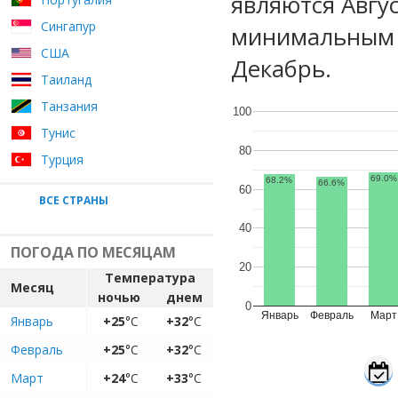
являются Авгу
Сингапур
минимальным у
США
Декабрь.
Таиланд
Танзания
100
Тунис
80
Турция
69.0%
68.2%
66.6%
60
ВСЕ СТРАНЫ
40
ПОГОДА ПО МЕСЯЦАМ
20
Температура
Месяц
ночью
днем
0
Январь
Февраль
Март
Январь
+25
°C
+32
°C
Февраль
+25
°C
+32
°C
Март
+24
°C
+33
°C