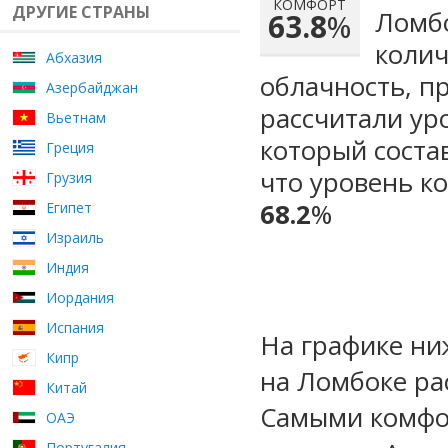
КОМФОРТ
ДРУГИЕ СТРАНЫ
Ломбо
63.8
%
колич
Абхазия
облачность, п
Азербайджан
рассчитали ур
Вьетнам
который сост
Греция
что уровень к
Грузия
68.2
%
Египет
Израиль
Индия
Иордания
Испания
На графике ни
Кипр
на Ломбоке ра
Китай
Самыми комфо
ОАЭ
Португалия