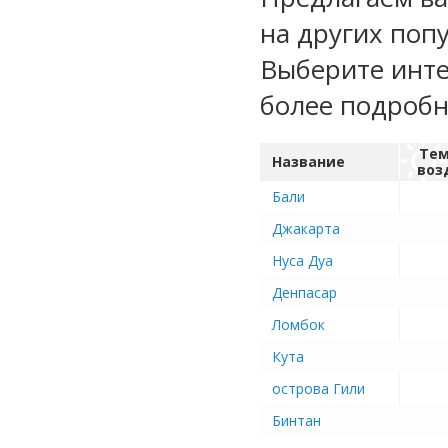
на других поп
Выберите инте
более подроб
Тем
Название
воз
Бали
Джакарта
Нуса Дуа
Денпасар
Ломбок
Кута
острова Гили
Бинтан