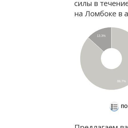
силы в течени
на Ломбоке в 
13.3%
86.7%
ПО
Предлагаем ва