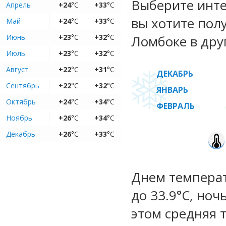
Выберите инте
Апрель
+24
°C
+33
°C
вы хотите пол
Май
+24
°C
+33
°C
Июнь
+23
°C
+32
°C
Ломбоке в дру
Июль
+23
°C
+32
°C
Август
+22
°C
+31
°C
ДЕКАБРЬ
Сентябрь
+22
°C
+32
°C
ЯНВАРЬ
Октябрь
+24
°C
+34
°C
ФЕВРАЛЬ
Ноябрь
+26
°C
+34
°C
Декабрь
+26
°C
+33
°C
Днем температ
до 33.9°C, ноч
этом средняя 