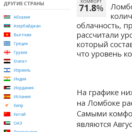
КОМФОРТ
ДРУГИЕ СТРАНЫ
Ломбо
71.8
%
колич
Абхазия
облачность, п
Азербайджан
рассчитали ур
Вьетнам
который сост
Греция
что уровень к
Грузия
Египет
Израиль
Индия
Иордания
На графике ни
Испания
на Ломбоке ра
Кипр
Самыми комфо
Китай
являются Авгу
ОАЭ
Португалия