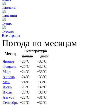
Таиланд
Танзания
Тунис
Турция
Все страны
Погода по месяцам
Температура
Месяц
ночью
днем
Январь
+25
°C
+32
°C
Февраль
+25
°C
+32
°C
Март
+24
°C
+33
°C
Апрель
+24
°C
+33
°C
Май
+24
°C
+33
°C
Июнь
+23
°C
+32
°C
Июль
+23
°C
+32
°C
Август
+22
°C
+31
°C
Сентябрь
+22
°C
+32
°C