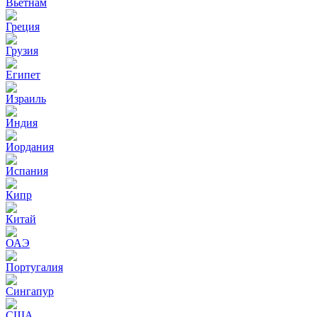
Вьетнам
Греция
Грузия
Египет
Израиль
Индия
Иордания
Испания
Кипр
Китай
ОАЭ
Португалия
Сингапур
США