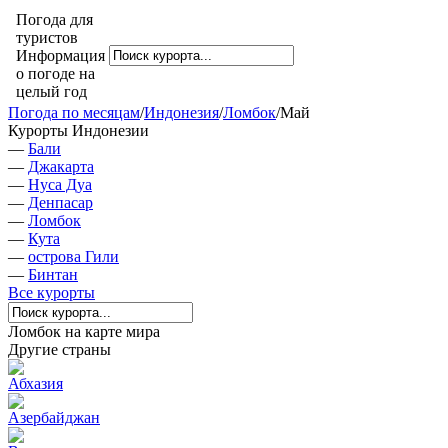
Погода для
туристов
Информация
о погоде на
целый год
Погода по месяцам
/
Индонезия
/
Ломбок
/
Май
Курорты Индонезии
—
Бали
—
Джакарта
—
Нуса Дуа
—
Денпасар
—
Ломбок
—
Кута
—
острова Гили
—
Бинтан
Все курорты
Ломбок на карте мира
Другие страны
Абхазия
Азербайджан