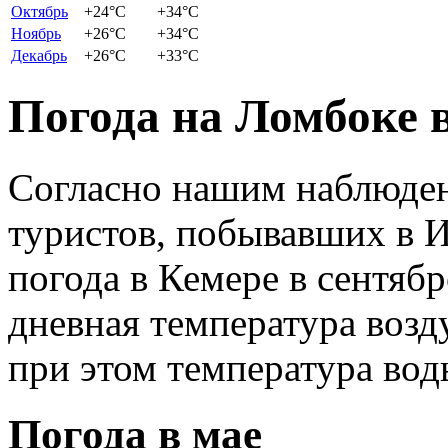
Октябрь
+24
°C
+34
°C
Ноябрь
+26
°C
+34
°C
Декабрь
+26
°C
+33
°C
Погода на Ломбоке 
Согласно нашим наблюден
туристов, побывавших в И
погода в Кемере в сентяб
дневная температура возд
при этом температура вод
Погода в мае