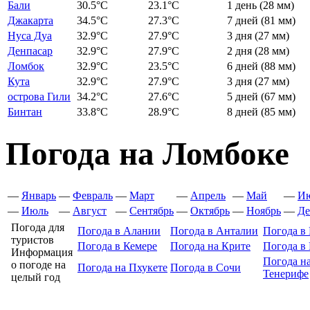
Бали
30.5
°C
23.1
°C
1 день
(28 мм)
Джакарта
34.5
°C
27.3
°C
7 дней
(81 мм)
Нуса Дуа
32.9
°C
27.9
°C
3 дня
(27 мм)
Денпасар
32.9
°C
27.9
°C
2 дня
(28 мм)
Ломбок
32.9
°C
23.5
°C
6 дней
(88 мм)
Кута
32.9
°C
27.9
°C
3 дня
(27 мм)
острова Гили
34.2
°C
27.6
°C
5 дней
(67 мм)
Бинтан
33.8
°C
28.9
°C
8 дней
(85 мм)
Погода на Ломбоке
—
Январь
—
Февраль
—
Март
—
Апрель
—
Май
—
И
—
Июль
—
Август
—
Сентябрь
—
Октябрь
—
Ноябрь
—
Де
Погода для
Погода в Алании
Погода в Анталии
Погода в 
туристов
Погода в Кемере
Погода на Крите
Погода в
Информация
Погода н
о погоде на
Погода на Пхукете
Погода в Сочи
Тенерифе
целый год