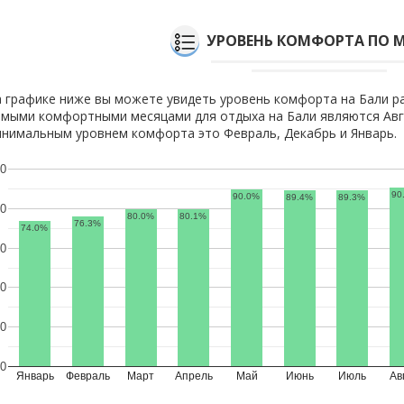
УРОВЕНЬ КОМФОРТА ПО 
 графике ниже вы можете увидеть уровень комфорта на Бали р
мыми комфортными месяцами для отдыха на Бали являются Авгу
нимальным уровнем комфорта это Февраль, Декабрь и Январь.
0
90
90.0%
89.4%
89.3%
0
80.0%
80.1%
76.3%
74.0%
0
0
0
0
Январь
Февраль
Март
Апрель
Май
Июнь
Июль
Ав