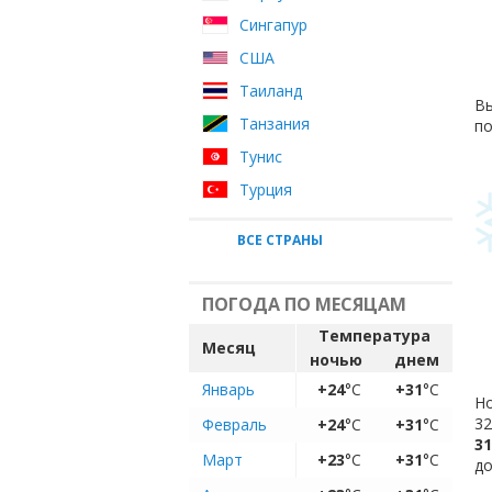
Сингапур
США
Таиланд
Вы
Танзания
по
Тунис
Турция
ВСЕ СТРАНЫ
ПОГОДА ПО МЕСЯЦАМ
Температура
Месяц
ночью
днем
Январь
+24
°C
+31
°C
Но
32
Февраль
+24
°C
+31
°C
31
Март
+23
°C
+31
°C
до