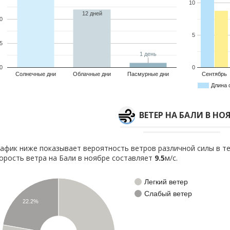
10
12 дней
0
5
5
1 день
1 день
0
0
Солнечные дни
Облачные дни
Пасмурные дни
Сентябрь
Длина 
ВЕТЕР НА БАЛИ В НО
афик ниже показывает вероятность ветров различной силы в те
орость ветра на Бали в ноябре составляет
9.5
м/с.
Легкий ветер
Слабый ветер
22.2%