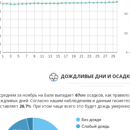
0
5
20
0
5
10
0
5
0
0
1
3
5
7
9
11
13
15
17
19
21
23
25
27
29
ДОЖДЛИВЫЕ ДНИ И ОСАДКИ
среднем за ноябрь на Бали выпадает
67
мм осадков, как правил
ждливых дней. Согласно нашим наблюдениям и данным гисмете
оставляет
26.7
%. При этом чаще всего это будет дождь умеренно
Без дождя
Слабый дождь