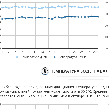
5
40
0
30
5
0
20
5
0
10
5
0
0
1
3
5
7
9
11
13
15
17
19
21
23
25
27
29
Температура днем
Температура ночью
ТЕМПЕРАТУРА ВОДЫ НА БАЛ
ноябре вода на Бали идеальная для купания. Температура воды в
ом максимальный показатель может достигать 30.6°C. Средняя 
оставляет
29.8
°C, что на 1.0°C выше, чем в октябре и на 0.1°C вы
5
30