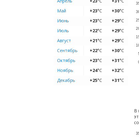
Апрель
+23
°C
+31
°C
3
Май
+23
°C
+30
°C
3
Июнь
+23
°C
+29
°C
2
2
Июль
+22
°C
+29
°C
1
Август
+21
°C
+29
°C
1
Сентябрь
+22
°C
+30
°C
Октябрь
+23
°C
+31
°C
Ноябрь
+24
°C
+32
°C
Декабрь
+25
°C
+31
°C
В 
эт
с
3