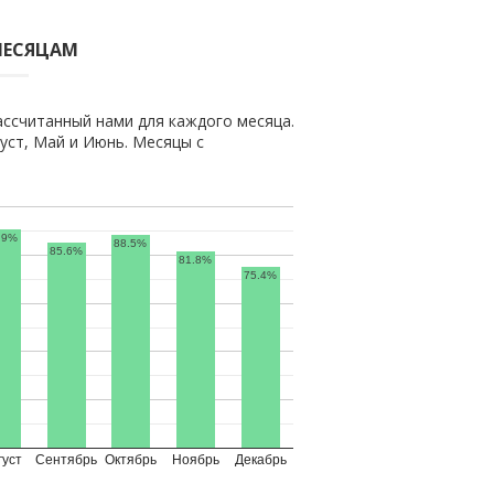
МЕСЯЦАМ
ассчитанный нами для каждого месяца.
ст, Май и Июнь. Месяцы с
.9%
88.5%
85.6%
81.8%
75.4%
густ
Сентябрь
Октябрь
Ноябрь
Декабрь