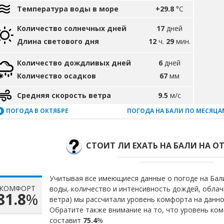
Температура воды в море
+29.8
°C
Количество солнечных дней
17
дней
Длина светового дня
12
ч.
29
мин.
Количество дождливых дней
6
дней
Количество осадков
67
мм
Средняя скорость ветра
9.5
м/с
ПОГОДА В ОКТЯБРЕ
ПОГОДА НА БАЛИ ПО МЕСЯЦА
СТОИТ ЛИ ЕХАТЬ НА БАЛИ НА О
Учитывая все имеющиеся данные о погоде на Бали
КОМФОРТ
воды, количество и интенсивность дождей, облач
81.8
%
ветра) мы рассчитали уровень комфорта на данн
Обратите также внимание на то, что уровень ком
составит
75.4
%