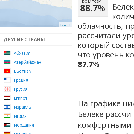
КОМФОРТ
Белек
88.7
%
колич
облачность, п
Leaflet
рассчитали ур
ДРУГИЕ СТРАНЫ
который сост
что уровень к
Абхазия
87.7
%
Азербайджан
Вьетнам
Греция
Грузия
Египет
На графике ни
Израиль
Белеке рассчи
Индия
комфортными м
Иордания
Испания