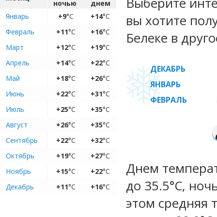
Выберите инте
ночью
днем
Январь
+9
°C
+14
°C
вы хотите пол
Февраль
+11
°C
+16
°C
Белеке в друго
Март
+12
°C
+19
°C
Апрель
+14
°C
+22
°C
ДЕКАБРЬ
Май
+18
°C
+26
°C
ЯНВАРЬ
Июнь
+22
°C
+31
°C
ФЕВРАЛЬ
Июль
+25
°C
+35
°C
Август
+26
°C
+35
°C
Сентябрь
+22
°C
+32
°C
Октябрь
+19
°C
+27
°C
Днем температ
Ноябрь
+15
°C
+22
°C
до 35.5°C, ноч
Декабрь
+11
°C
+16
°C
этом средняя 