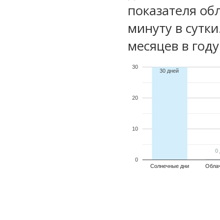
показателя обл
минуту в сутк
месяцев в году
30
30 дней
20
10
0
0
0
Солнечные дни
Обла