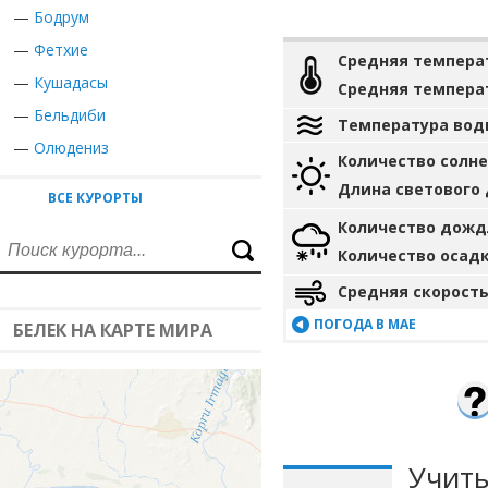
—
Бодрум
—
Фетхие
Средняя темпера
—
Кушадасы
Средняя темпера
—
Бельдиби
Температура вод
—
Олюдениз
Количество солн
Длина светового
ВСЕ КУРОРТЫ
Количество дожд
Количество осад
Средняя скорость
ПОГОДА В МАЕ
БЕЛЕК НА КАРТЕ МИРА
Учиты