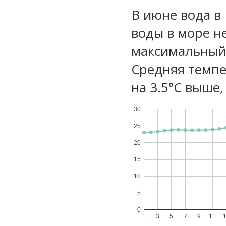
В июне вода в
воды в море не
максимальный 
Средняя темпе
на 3.5°C выше,
30
25
20
15
10
5
0
1
3
5
7
9
11