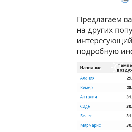
Предлагаем ва
на других поп
интересующий 
подробную ин
Темпе
Название
возду
Алания
29
Кемер
28
Анталия
31
Сиде
30
Белек
31
Мармарис
30