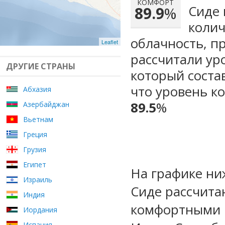
КОМФОРТ
Сиде 
89.9
%
колич
облачность, п
Leaflet
рассчитали ур
ДРУГИЕ СТРАНЫ
который сост
что уровень к
Абхазия
89.5
%
Азербайджан
Вьетнам
Греция
Грузия
Египет
На графике ни
Израиль
Сиде рассчита
Индия
комфортными м
Иордания
Испания