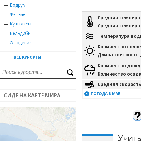
—
Бодрум
—
Фетхие
Средняя темпера
—
Кушадасы
Средняя темпера
—
Бельдиби
Температура вод
—
Олюдениз
Количество солн
Длина светового
ВСЕ КУРОРТЫ
Количество дожд
Количество осад
Средняя скорость
ПОГОДА В МАЕ
СИДЕ НА КАРТЕ МИРА
Учиты