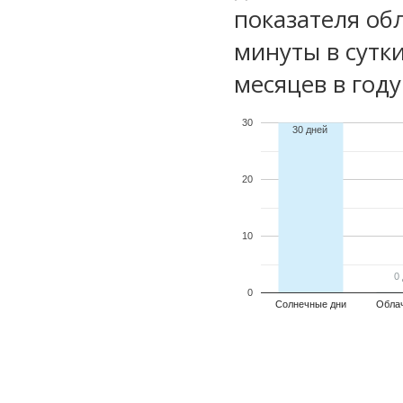
показателя обл
минуты в сутк
месяцев в году
30
30 дней
20
10
0
0
0
Солнечные дни
Обла