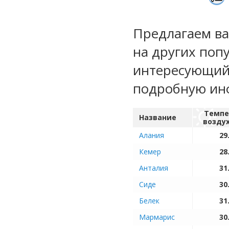
Предлагаем ва
на других поп
интересующий 
подробную ин
Темпе
Название
возду
Алания
29
Кемер
28
Анталия
31
Сиде
30
Белек
31
Мармарис
30