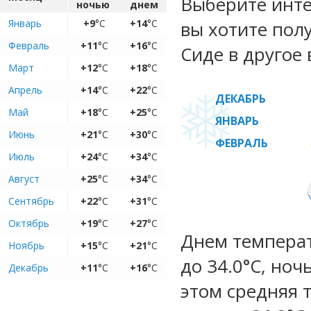
Выберите инте
ночью
днем
Январь
+9
°C
+14
°C
вы хотите пол
Февраль
+11
°C
+16
°C
Сиде в другое 
Март
+12
°C
+18
°C
Апрель
+14
°C
+22
°C
ДЕКАБРЬ
Май
+18
°C
+25
°C
ЯНВАРЬ
Июнь
+21
°C
+30
°C
ФЕВРАЛЬ
Июль
+24
°C
+34
°C
Август
+25
°C
+34
°C
Сентябрь
+22
°C
+31
°C
Октябрь
+19
°C
+27
°C
Днем температ
Ноябрь
+15
°C
+21
°C
до 34.0°C, ноч
Декабрь
+11
°C
+16
°C
этом средняя 