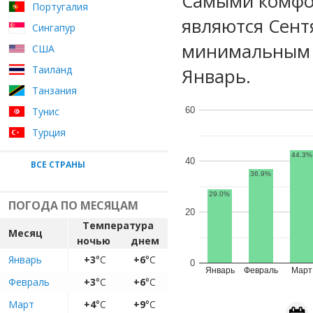
Самыми комфо
Португалия
являются Сент
Сингапур
минимальным у
США
Таиланд
Январь.
Танзания
Тунис
60
Турция
44.3%
40
ВСЕ СТРАНЫ
36.9%
29.0%
ПОГОДА ПО МЕСЯЦАМ
20
Температура
Месяц
ночью
днем
Январь
+3
°C
+6
°C
0
Январь
Февраль
Март
Февраль
+3
°C
+6
°C
Март
+4
°C
+9
°C