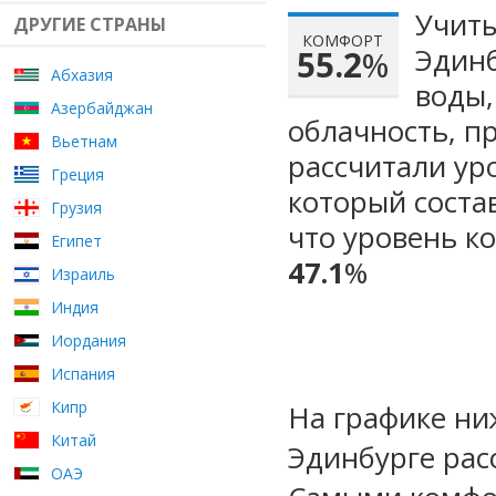
Учиты
ДРУГИЕ СТРАНЫ
КОМФОРТ
Эдинб
55.2
%
Абхазия
воды,
Азербайджан
облачность, п
Вьетнам
рассчитали ур
Греция
который сост
Грузия
что уровень к
Египет
47.1
%
Израиль
Индия
Иордания
Испания
Кипр
На графике ни
Китай
Эдинбурге рас
ОАЭ