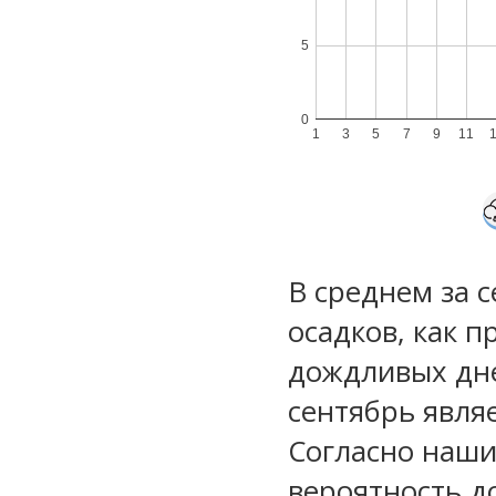
5
0
1
3
5
7
9
11
В среднем за 
осадков, как 
дождливых дне
сентябрь явля
Согласно наш
вероятность д