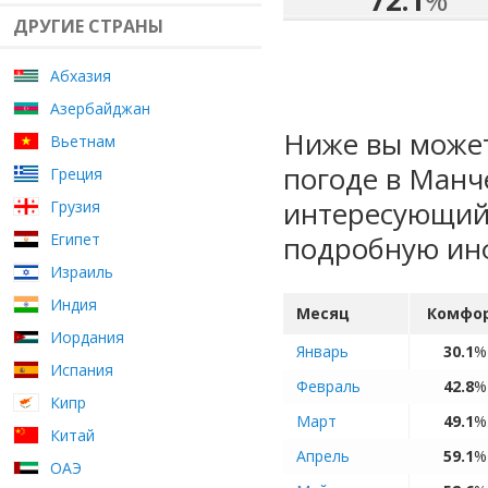
72.1
%
ДРУГИЕ СТРАНЫ
Абхазия
Азербайджан
Ниже вы может
Вьетнам
погоде в Манч
Греция
интересующий 
Грузия
Египет
подробную ин
Израиль
Индия
Месяц
Комфо
Иордания
Январь
30.1
%
Испания
Февраль
42.8
%
Кипр
Март
49.1
%
Китай
Апрель
59.1
%
ОАЭ