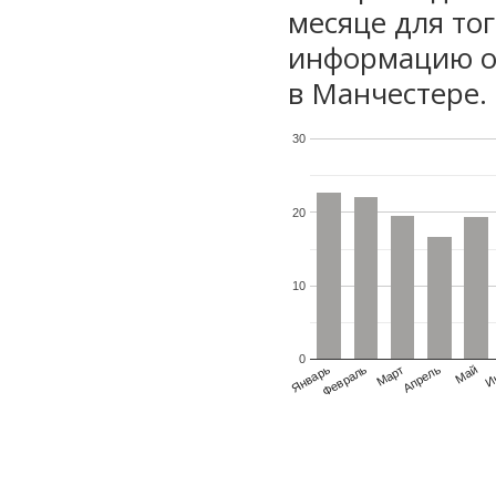
месяце для то
информацию о 
в Манчестере.
30
20
10
0
Январь
Февраль
Март
Апрель
Май
И