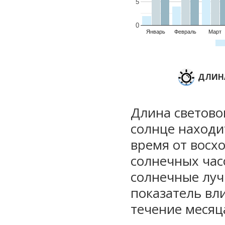
5
0
Январь
Февраль
Март
ДЛИНА
Длина световог
солнце находи
время от восхо
солнечных часо
солнечные луч
показатель вли
течение месяц