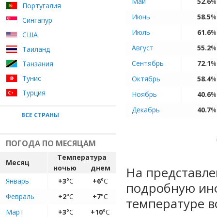
Май
52.6
%
Португалия
Июнь
58.5
%
Сингапур
Июль
61.6
%
США
Август
55.2
%
Таиланд
Сентябрь
72.1
%
Танзания
Тунис
Октябрь
58.4
%
Турция
Ноябрь
40.6
%
Декабрь
40.7
%
ВСЕ СТРАНЫ
ПОГОДА ПО МЕСЯЦАМ
Температура
Месяц
ночью
днем
На представле
Январь
+3
°C
+6
°C
подробную ин
Февраль
+2
°C
+7
°C
температуре в
Март
+3
°C
+10
°C