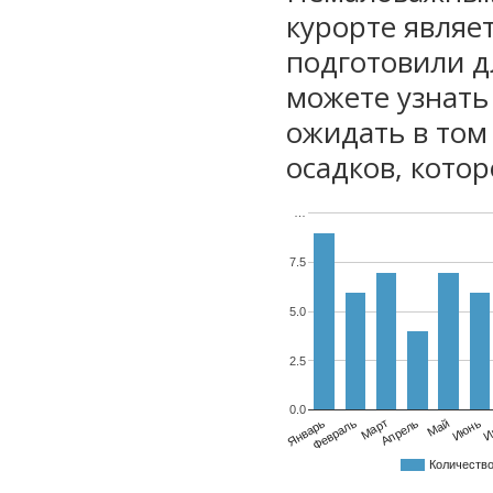
курорте являе
подготовили дл
можете узнать
ожидать в том
осадков, котор
…
7.5
5.0
2.5
0.0
Январь
Февраль
Март
Апрель
Май
Июнь
И
Количеств