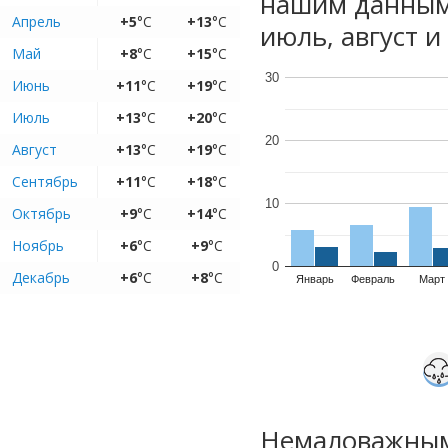
нашим данным
Апрель
+5
°C
+13
°C
июль, август и
Май
+8
°C
+15
°C
30
Июнь
+11
°C
+19
°C
Июль
+13
°C
+20
°C
20
Август
+13
°C
+19
°C
Сентябрь
+11
°C
+18
°C
10
Октябрь
+9
°C
+14
°C
Ноябрь
+6
°C
+9
°C
0
Декабрь
+6
°C
+8
°C
Январь
Февраль
Март
Немаловажным