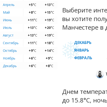
Апрель
+5
°C
+13
°C
Выберите инте
Май
+8
°C
+15
°C
вы хотите пол
Июнь
+11
°C
+19
°C
Манчестере в 
Июль
+13
°C
+20
°C
Август
+13
°C
+19
°C
ДЕКАБРЬ
Сентябрь
+11
°C
+18
°C
ЯНВАРЬ
Октябрь
+9
°C
+14
°C
ФЕВРАЛЬ
Ноябрь
+6
°C
+9
°C
Декабрь
+6
°C
+8
°C
Днем температу
до 15.8°C, ноч