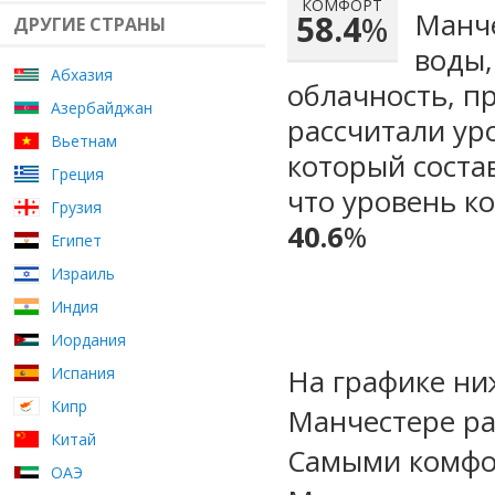
КОМФОРТ
Манче
58.4
%
ДРУГИЕ СТРАНЫ
воды,
Абхазия
облачность, п
Азербайджан
рассчитали ур
Вьетнам
который сост
Греция
что уровень к
Грузия
40.6
%
Египет
Израиль
Индия
Иордания
На графике ни
Испания
Кипр
Манчестере ра
Китай
Самыми комфо
ОАЭ