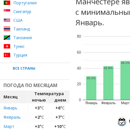
Манчестере яв
Португалия
с минимальным
Сингапур
Январь.
США
Таиланд
80
Танзания
Тунис
60
Турция
49.1%
ВСЕ СТРАНЫ
40
42.8%
30.1%
20
ПОГОДА ПО МЕСЯЦАМ
Температура
Месяц
ночью
днем
0
Январь
Февраль
Март
Январь
+3
°C
+6
°C
Февраль
+2
°C
+7
°C
Март
+3
°C
+10
°C