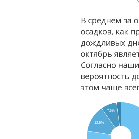
В среднем за 
осадков, как 
дождливых дне
октябрь являе
Согласно наш
вероятность д
этом чаще все
7.5%
12.9%