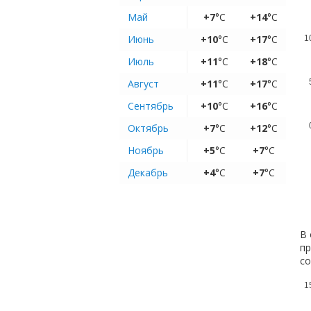
Май
+7
°C
+14
°C
Июнь
+10
°C
+17
°C
1
Июль
+11
°C
+18
°C
Август
+11
°C
+17
°C
Сентябрь
+10
°C
+16
°C
Октябрь
+7
°C
+12
°C
Ноябрь
+5
°C
+7
°C
Декабрь
+4
°C
+7
°C
В 
пр
с
1