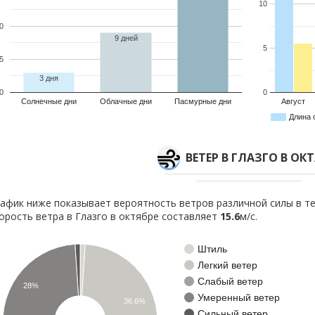
10
0
9 дней
5
5
3 дня
0
0
Солнечные дни
Облачные дни
Пасмурные дни
Август
Длина 
ВЕТЕР В ГЛАЗГО В ОКТ
афик ниже показывает вероятность ветров различной силы в те
орость ветра в Глазго в октябре составляет
15.6
м/с.
Штиль
Легкий ветер
Слабый ветер
28%
Умеренный ветер
36.6%
Сильный ветер