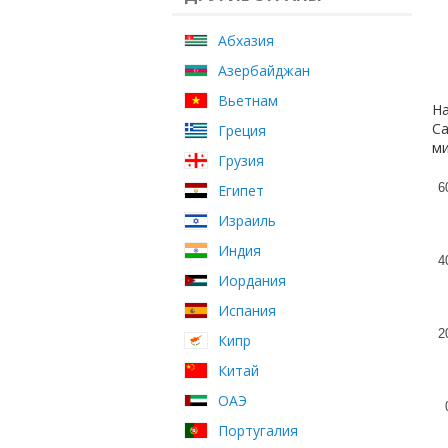
Абхазия
Азербайджан
Вьетнам
На
Са
Греция
ми
Грузия
6
Египет
Израиль
Индия
4
Иордания
Испания
2
Кипр
Китай
ОАЭ
Португалия