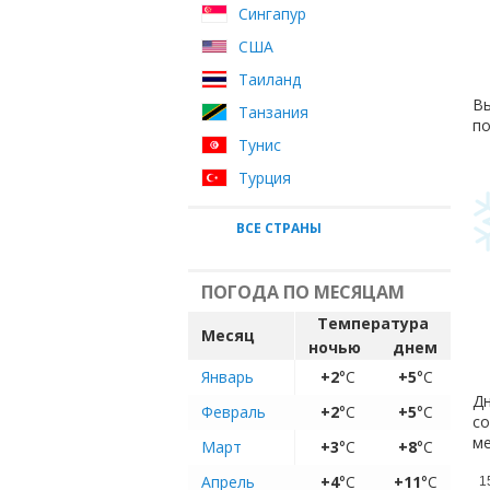
Сингапур
США
Таиланд
Вы
Танзания
по
Тунис
Турция
ВСЕ СТРАНЫ
ПОГОДА ПО МЕСЯЦАМ
Температура
Месяц
ночью
днем
Январь
+2
°C
+5
°C
Дн
Февраль
+2
°C
+5
°C
со
ме
Март
+3
°C
+8
°C
Апрель
+4
°C
+11
°C
1