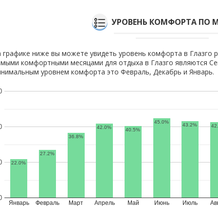
УРОВЕНЬ КОМФОРТА ПО 
 графике ниже вы можете увидеть уровень комфорта в Глазго р
мыми комфортными месяцами для отдыха в Глазго являются Се
нимальным уровнем комфорта это Февраль, Декабрь и Январь.
0
45.0%
43.2%
42
0
42.0%
40.5%
36.8%
27.2%
0
22.0%
0
Январь
Февраль
Март
Апрель
Май
Июнь
Июль
Ав