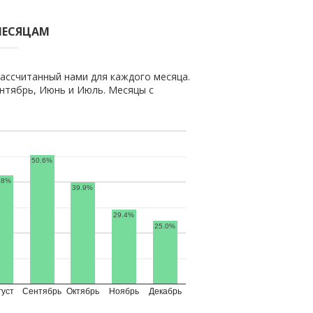
МЕСЯЦАМ
ассчитанный нами для каждого месяца.
нтябрь, Июнь и Июль. Месяцы с
50.6%
.8%
39.9%
29.4%
25.0%
густ
Сентябрь
Октябрь
Ноябрь
Декабрь