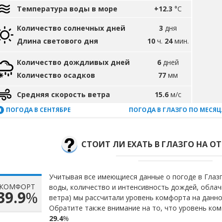
Температура воды в море
+12.3
°C
Количество солнечных дней
3
дня
Длина светового дня
10
ч.
24
мин.
Количество дождливых дней
6
дней
Количество осадков
77
мм
Средняя скорость ветра
15.6
м/с
ПОГОДА В СЕНТЯБРЕ
ПОГОДА В ГЛАЗГО ПО МЕСЯ
СТОИТ ЛИ ЕХАТЬ В ГЛАЗГО НА ОТ
Учитывая все имеющиеся данные о погоде в Глазг
КОМФОРТ
воды, количество и интенсивность дождей, облач
39.9
%
ветра) мы рассчитали уровень комфорта на данн
Обратите также внимание на то, что уровень ком
29.4
%