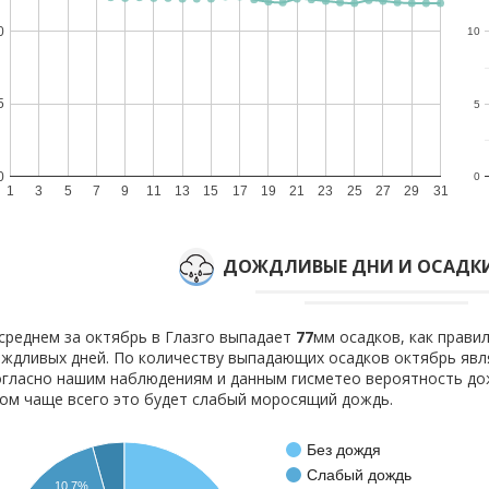
0
10
5
5
0
0
1
3
5
7
9
11
13
15
17
19
21
23
25
27
29
31
ДОЖДЛИВЫЕ ДНИ И ОСАДКИ
среднем за октябрь в Глазго выпадает
77
мм осадков, как прави
ждливых дней. По количеству выпадающих осадков октябрь явля
гласно нашим наблюдениям и данным гисметео вероятность д
ом чаще всего это будет слабый моросящий дождь.
Без дождя
Слабый дождь
10.7%