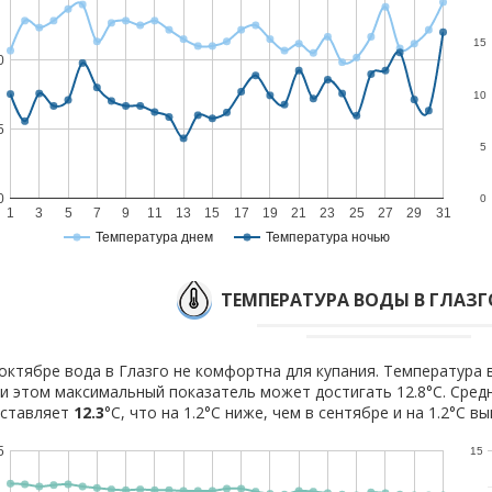
15
0
10
5
5
0
0
1
3
5
7
9
11
13
15
17
19
21
23
25
27
29
31
Температура днем
Температура ночью
ТЕМПЕРАТУРА ВОДЫ В ГЛАЗГ
октябре вода в Глазго не комфортна для купания. Температура в
и этом максимальный показатель может достигать 12.8°C. Сред
оставляет
12.3
°C, что на 1.2°C ниже, чем в сентябре и на 1.2°C в
5
15