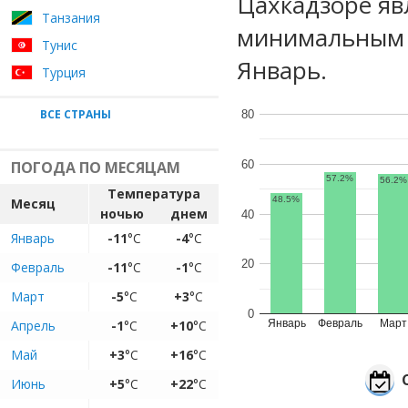
Цахкадзоре яв
Танзания
минимальным 
Тунис
Январь.
Турция
ВСЕ СТРАНЫ
80
60
ПОГОДА ПО МЕСЯЦАМ
57.2%
56.2%
Температура
48.5%
Месяц
ночью
днем
40
Январь
-11
°C
-4
°C
20
Февраль
-11
°C
-1
°C
Март
-5
°C
+3
°C
0
Апрель
-1
°C
+10
°C
Январь
Февраль
Март
Май
+3
°C
+16
°C
Июнь
+5
°C
+22
°C