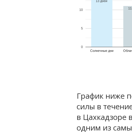
13 дней
11
10
5
0
Солнечные дни
Обла
График ниже п
силы в течени
в Цахкадзоре 
одним из самы