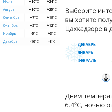
Июль
+10
°C
+24
°C
Выберите инте
Август
+10
°C
+25
°C
Сентябрь
+7
°C
+19
°C
вы хотите пол
Октябрь
+2
°C
+12
°C
Цахкадзоре в 
Ноябрь
-5
°C
+3
°C
Декабрь
-10
°C
-3
°C
ДЕКАБРЬ
ЯНВАРЬ
ФЕВРАЛЬ
Днем температу
6.4°C, ночью о