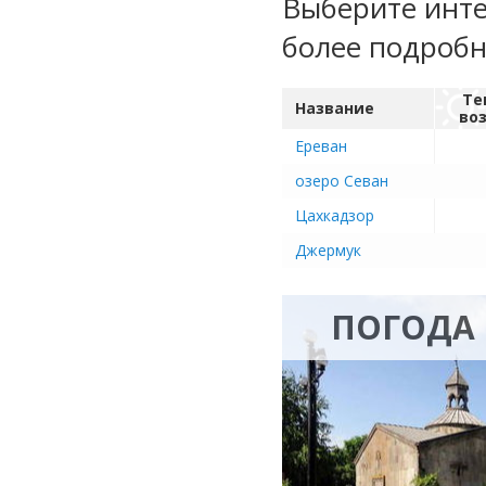
Выберите инте
более подроб
Те
Название
во
Ереван
озеро Севан
Цахкадзор
Джермук
ПОГОДА 