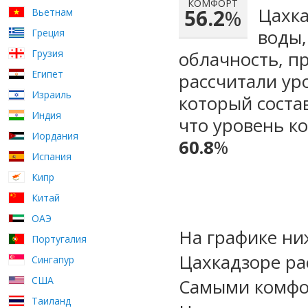
КОМФОРТ
Цахка
56.2
%
Вьетнам
воды,
Греция
Грузия
облачность, п
Египет
рассчитали ур
Израиль
который сост
Индия
что уровень к
Иордания
60.8
%
Испания
Кипр
Китай
ОАЭ
На графике ни
Португалия
Цахкадзоре ра
Сингапур
США
Самыми комфо
Таиланд