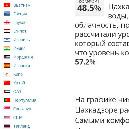
КОМФОРТ
Цахка
48.5
%
Вьетнам
воды,
Греция
Грузия
облачность, п
Египет
рассчитали ур
Израиль
который сост
Индия
что уровень к
Иордания
57.2
%
Испания
Кипр
Китай
ОАЭ
На графике ни
Португалия
Цахкадзоре ра
Сингапур
США
Самыми комфо
Таиланд