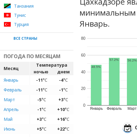
Цахкадзоре яв
Танзания
минимальным 
Тунис
Январь.
Турция
ВСЕ СТРАНЫ
80
60
ПОГОДА ПО МЕСЯЦАМ
57.2%
56.2%
Температура
48.5%
Месяц
ночью
днем
40
Январь
-11
°C
-4
°C
20
Февраль
-11
°C
-1
°C
Март
-5
°C
+3
°C
0
Апрель
-1
°C
+10
°C
Январь
Февраль
Март
Май
+3
°C
+16
°C
Июнь
+5
°C
+22
°C