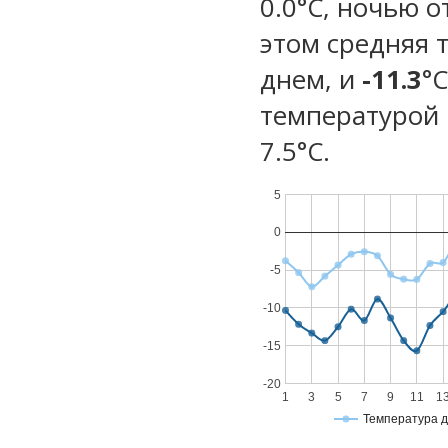
0.0°C, ночью о
этом средняя 
днем, и
-11.3
°
температурой 
7.5°С.
5
0
-5
-10
-15
-20
1
3
5
7
9
11
1
Температура 