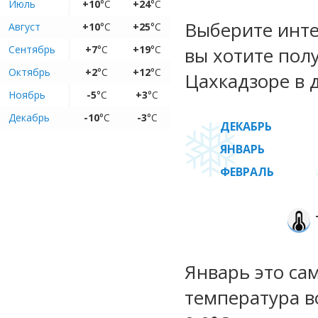
Июль
+10
°C
+24
°C
Выберите инте
Август
+10
°C
+25
°C
Сентябрь
+7
°C
+19
°C
вы хотите пол
Октябрь
+2
°C
+12
°C
Цахкадзоре в 
Ноябрь
-5
°C
+3
°C
Декабрь
-10
°C
-3
°C
ДЕКАБРЬ
ЯНВАРЬ
ФЕВРАЛЬ
Январь это са
температура во