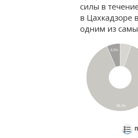
силы в течени
в Цахкадзоре 
одним из самы
6.5%
88.2%
П