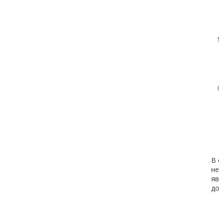
В 
не
яв
д