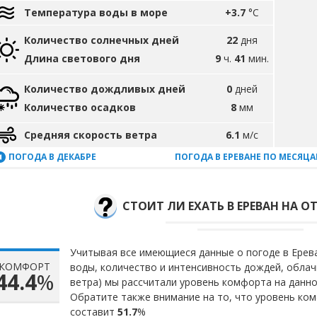
Температура воды в море
+3.7
°C
Количество солнечных дней
22
дня
Длина светового дня
9
ч.
41
мин.
Количество дождливых дней
0
дней
Количество осадков
8
мм
Средняя скорость ветра
6.1
м/с
ПОГОДА В ДЕКАБРЕ
ПОГОДА В ЕРЕВАНЕ ПО МЕСЯЦ
СТОИТ ЛИ ЕХАТЬ В ЕРЕВАН НА О
Учитывая все имеющиеся данные о погоде в Ерева
КОМФОРТ
воды, количество и интенсивность дождей, облач
44.4
%
ветра) мы рассчитали уровень комфорта на данн
Обратите также внимание на то, что уровень ко
составит
51.7
%