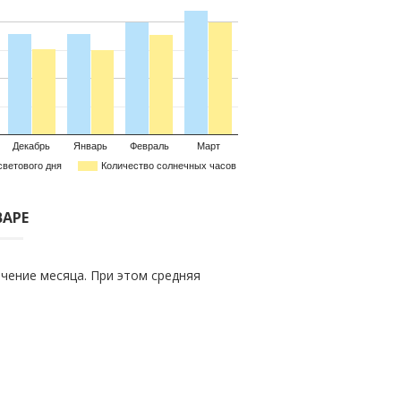
Декабрь
Январь
Февраль
Март
светового дня
Количество солнечных часов
ВАРЕ
чение месяца. При этом средняя