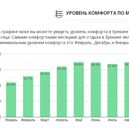
УРОВЕНЬ КОМФОРТА ПО 
 графике ниже вы можете увидеть уровень комфорта в Ереване
сяца. Самыми комфортными месяцами для отдыха в Ереване явл
минимальным уровнем комфорта это Февраль, Декабрь и Январь
0
69.8%
69
69.3%
67.6%
64.2%
0
57.6%
51.7%
44.4%
0
0
0
Январь
Февраль
Март
Апрель
Май
Июнь
Июль
Ав