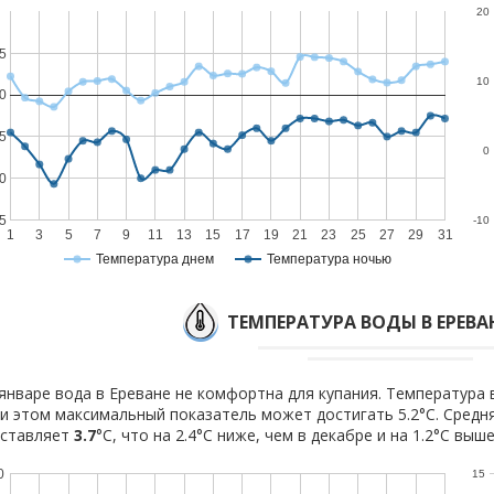
20
5
10
0
5
0
0
5
-10
1
3
5
7
9
11
13
15
17
19
21
23
25
27
29
31
Температура днем
Температура ночью
ТЕМПЕРАТУРА ВОДЫ В ЕРЕВАН
январе вода в Ереване не комфортна для купания. Температура в
и этом максимальный показатель может достигать 5.2°C. Средн
оставляет
3.7
°C, что на 2.4°C ниже, чем в декабре и на 1.2°C выш
0
15