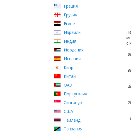
Греция
Грузия
Египет
На
Израиль
ме
Индия
с 
Иордания
8
Испания
Кипр
6
Китай
ОАЭ
4
Португалия
Сингапур
2
США
Таиланд
Танзания