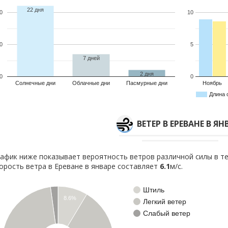
22 дня
0
10
0
5
7 дней
2 дня
0
0
Солнечные дни
Облачные дни
Пасмурные дни
Ноябрь
Длина 
ВЕТЕР В ЕРЕВАНЕ В ЯН
афик ниже показывает вероятность ветров различной силы в те
орость ветра в Ереване в январе составляет
6.1
м/с.
Штиль
8.6%
Легкий ветер
Слабый ветер