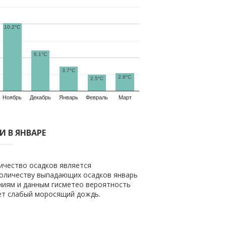
10.2°C
6.1°C
3.7°C
2.8°C
2.5°C
Ноябрь
Декабрь
Январь
Февраль
Март
 В ЯНВАРЕ
ичество осадков является
количеству выпадающих осадков январь
ениям и данным гисметео вероятность
дет слабый моросящий дождь.