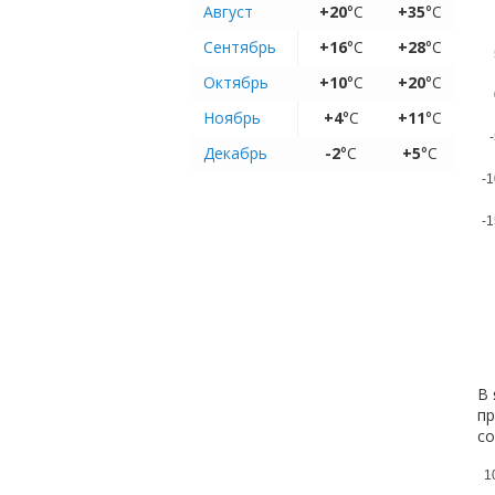
Август
+20
°C
+35
°C
Сентябрь
+16
°C
+28
°C
Октябрь
+10
°C
+20
°C
Ноябрь
+4
°C
+11
°C
-
Декабрь
-2
°C
+5
°C
-1
-1
В 
пр
с
1