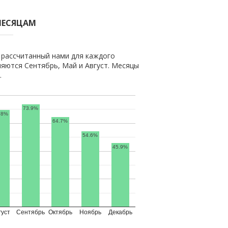
МЕСЯЦАМ
 рассчитанный нами для каждого
яются Сентябрь, Май и Август. Месяцы
.
73.9%
.8%
64.7%
54.6%
45.9%
густ
Сентябрь
Октябрь
Ноябрь
Декабрь