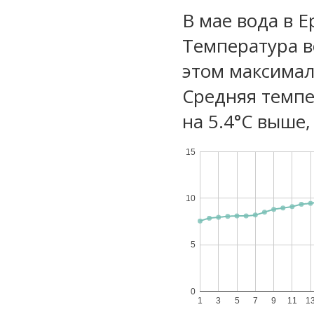
В мае вода в 
Температура в
этом максимал
Средняя темпе
на 5.4°C выше,
15
10
5
0
1
3
5
7
9
11
1