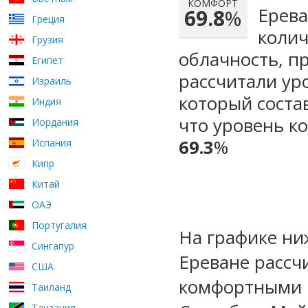
КОМФОРТ
Ерева
69.8
%
Греция
колич
Грузия
облачность, п
Египет
рассчитали ур
Израиль
который сост
Индия
что уровень к
Иордания
69.3
%
Испания
Кипр
Китай
ОАЭ
Португалия
На графике ни
Сингапур
Ереване рассч
США
комфортными м
Таиланд
Танзания