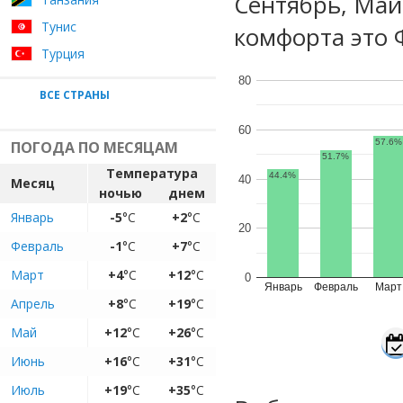
Сентябрь, Май
Тунис
комфорта это 
Турция
80
ВСЕ СТРАНЫ
60
57.6%
ПОГОДА ПО МЕСЯЦАМ
51.7%
Температура
44.4%
40
Месяц
ночью
днем
Январь
-5
°C
+2
°C
20
Февраль
-1
°C
+7
°C
Март
+4
°C
+12
°C
0
Январь
Февраль
Март
Апрель
+8
°C
+19
°C
Май
+12
°C
+26
°C
Июнь
+16
°C
+31
°C
Июль
+19
°C
+35
°C