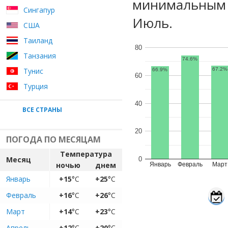
минимальным у
Сингапур
Июль.
США
Таиланд
80
Танзания
74.6%
Тунис
67.2%
66.9%
60
Турция
40
ВСЕ СТРАНЫ
20
ПОГОДА ПО МЕСЯЦАМ
Температура
Месяц
0
ночью
днем
Январь
Февраль
Март
Январь
+15
°C
+25
°C
Февраль
+16
°C
+26
°C
Март
+14
°C
+23
°C
Апрель
+12
°C
+20
°C