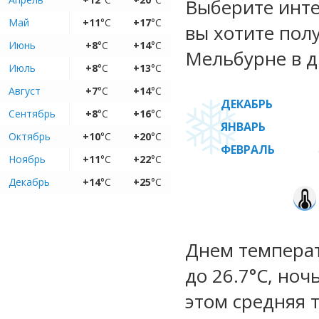
Выберите инте
Май
+11
°C
+17
°C
вы хотите пол
Июнь
+8
°C
+14
°C
Мельбурне в д
Июль
+8
°C
+13
°C
Август
+7
°C
+14
°C
ДЕКАБРЬ
Сентябрь
+8
°C
+16
°C
ЯНВАРЬ
Октябрь
+10
°C
+20
°C
ФЕВРАЛЬ
Ноябрь
+11
°C
+22
°C
Декабрь
+14
°C
+25
°C
Днем температ
до 26.7°C, ноч
этом средняя 