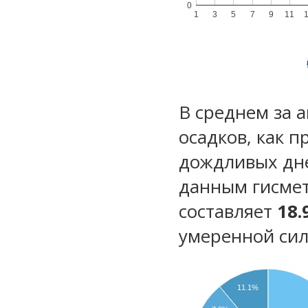
0
1
3
5
7
9
11
В среднем за 
осадков, как 
дождливых дн
данным гисмет
составляет
18.
умеренной сил
11.1%