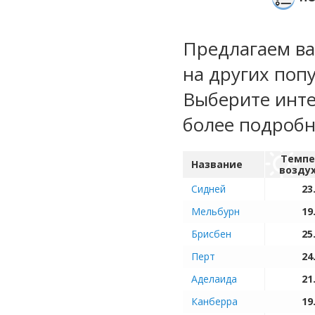
Предлагаем ва
на других поп
Выберите инте
более подроб
Темпе
Название
возду
Сидней
23
Мельбурн
19
Брисбен
25
Перт
24
Аделаида
21
Канберра
19