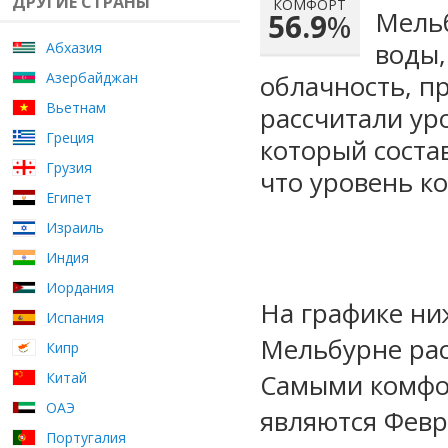
ДРУГИЕ СТРАНЫ
КОМФОРТ
Мельб
56.9
%
воды,
Абхазия
Азербайджан
облачность, п
Вьетнам
рассчитали ур
Греция
который сост
Грузия
что уровень к
Египет
Израиль
Индия
Иордания
На графике ни
Испания
Мельбурне рас
Кипр
Самыми комфо
Китай
ОАЭ
являются Февр
Португалия