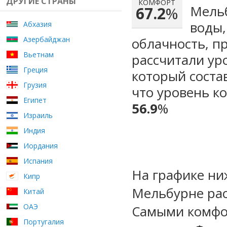
ДРУГИЕ СТРАНЫ
КОМФОРТ
Мельб
67.2
%
воды,
Абхазия
Азербайджан
облачность, п
Вьетнам
рассчитали ур
Греция
который сост
Грузия
что уровень к
Египет
56.9
%
Израиль
Индия
Иордания
Испания
На графике ни
Кипр
Мельбурне рас
Китай
ОАЭ
Самыми комфо
Португалия