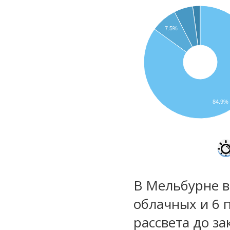
7.5%
84.9%
В Мельбурне в
облачных и 6 
рассвета до за