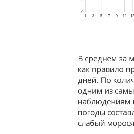
0
1
3
5
7
9
11
1
В среднем за 
как правило п
дней. По коли
одним из самы
наблюдениям 
погоды состав
слабый морос