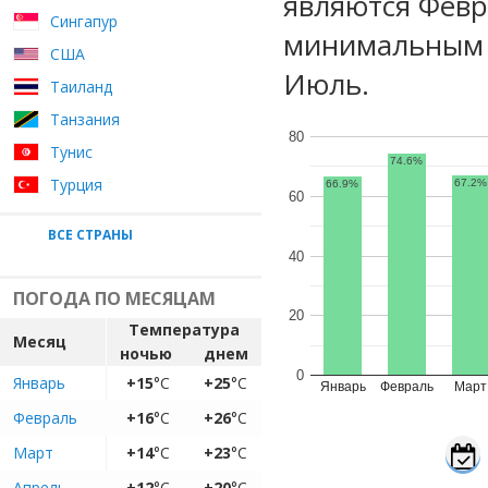
являются Февр
Сингапур
минимальным у
США
Июль.
Таиланд
Танзания
80
Тунис
74.6%
Турция
67.2%
66.9%
60
ВСЕ СТРАНЫ
40
ПОГОДА ПО МЕСЯЦАМ
20
Температура
Месяц
ночью
днем
0
Январь
+15
°C
+25
°C
Январь
Февраль
Март
Февраль
+16
°C
+26
°C
Март
+14
°C
+23
°C
Апрель
+12
°C
+20
°C