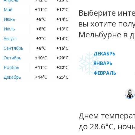
Май
+11
°C
+17
°C
Выберите инте
Июнь
+8
°C
+14
°C
вы хотите пол
Июль
+8
°C
+13
°C
Мельбурне в д
Август
+7
°C
+14
°C
Сентябрь
+8
°C
+16
°C
ДЕКАБРЬ
Октябрь
+10
°C
+20
°C
ЯНВАРЬ
Ноябрь
+11
°C
+22
°C
ФЕВРАЛЬ
Декабрь
+14
°C
+25
°C
Днем температ
до 28.6°C, ноч