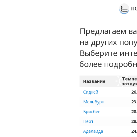
П
Предлагаем ва
на других поп
Выберите инте
более подроб
Темпе
Название
возду
Сидней
26
Мельбурн
23
Брисбен
28
Перт
28
Аделаида
24