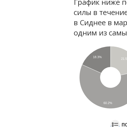
График ниже п
силы в течени
в Сиднее в ма
одним из самы
18.3%
21.
60.2%
П