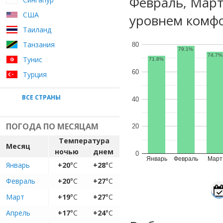
Февраль, Март
США
уровнем комфо
Таиланд
Танзания
80
79.1%
74.7%
Тунис
71.8%
60
Турция
ВСЕ СТРАНЫ
40
ПОГОДА ПО МЕСЯЦАМ
20
Температура
Месяц
ночью
днем
0
Январь
Февраль
Март
Январь
+20
°C
+28
°C
Февраль
+20
°C
+27
°C
Март
+19
°C
+27
°C
Апрель
+17
°C
+24
°C