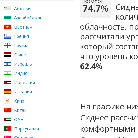
КОМФОРТ
Сидне
74.7
%
Абхазия
колич
Азербайджан
облачность, п
Вьетнам
рассчитали ур
Греция
который сост
Грузия
что уровень к
Египет
62.4
%
Израиль
Индия
Иордания
Испания
Кипр
На графике ни
Китай
Сиднее рассчи
ОАЭ
комфортными м
Португалия
Сингапур