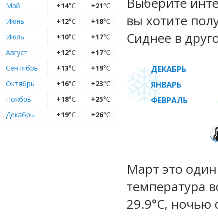
Выберите инте
Май
+14
°C
+21
°C
вы хотите пол
Июнь
+12
°C
+18
°C
Сиднее в друг
Июль
+10
°C
+17
°C
Август
+12
°C
+17
°C
Сентябрь
+13
°C
+19
°C
ДЕКАБРЬ
Октябрь
+16
°C
+23
°C
ЯНВАРЬ
Ноябрь
+18
°C
+25
°C
ФЕВРАЛЬ
Декабрь
+19
°C
+26
°C
Март это один
температура во
29.9°C, ночью 