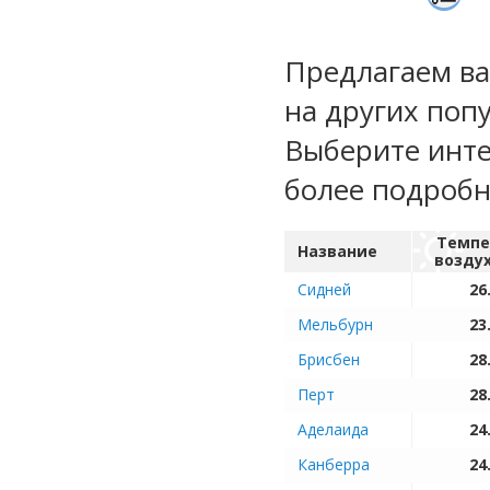
Предлагаем ва
на других поп
Выберите инте
более подроб
Темпе
Название
возду
Сидней
26
Мельбурн
23
Брисбен
28
Перт
28
Аделаида
24
Канберра
24