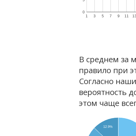
0
1
3
5
7
9
11
1
В среднем за 
правило при э
Согласно наш
вероятность д
этом чаще все
12.9%