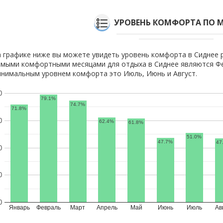
УРОВЕНЬ КОМФОРТА ПО 
 графике ниже вы можете увидеть уровень комфорта в Сиднее 
мыми комфортными месяцами для отдыха в Сиднее являются Фе
нимальным уровнем комфорта это Июль, Июнь и Август.
0
79.1%
74.7%
71.8%
0
62.4%
61.8%
51.0%
47.7%
47
0
0
0
Январь
Февраль
Март
Апрель
Май
Июнь
Июль
Ав