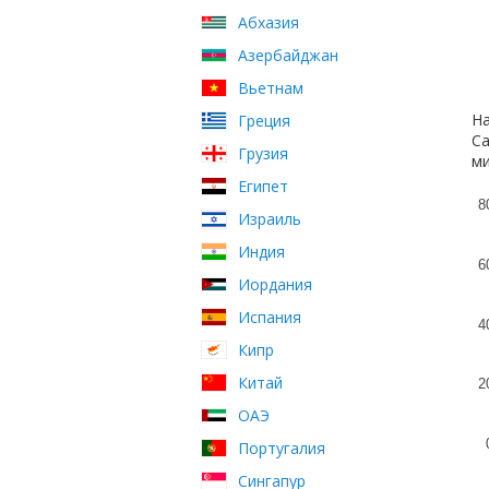
Абхазия
Азербайджан
Вьетнам
На
Греция
Са
Грузия
ми
Египет
8
Израиль
Индия
6
Иордания
Испания
4
Кипр
Китай
2
ОАЭ
Португалия
Сингапур