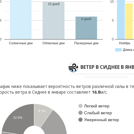
0
10
10 дней
6 дней
5
5
0
0
Солнечные дни
Облачные дни
Пасмурные дни
Ноябрь
Длина 
ВЕТЕР В СИДНЕЕ В ЯН
афик ниже показывает вероятность ветров различной силы в те
орость ветра в Сиднее в январе составляет
16.8
м/с.
Легкий ветер
9.7%
Слабый ветер
22.6%
Умеренный ветер