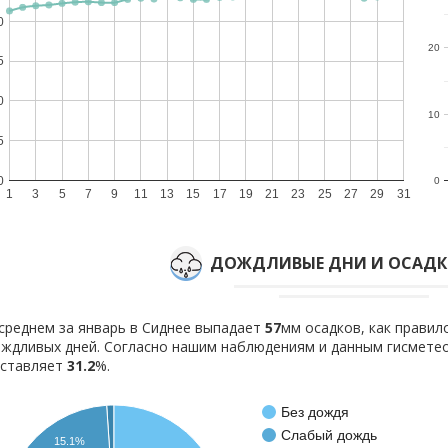
0
20
5
0
10
5
0
0
1
3
5
7
9
11
13
15
17
19
21
23
25
27
29
31
ДОЖДЛИВЫЕ ДНИ И ОСАДКИ
среднем за январь в Сиднее выпадает
57
мм осадков, как прави
ждливых дней. Согласно нашим наблюдениям и данным гисмете
оставляет
31.2
%.
Без дождя
Слабый дождь
15.1%