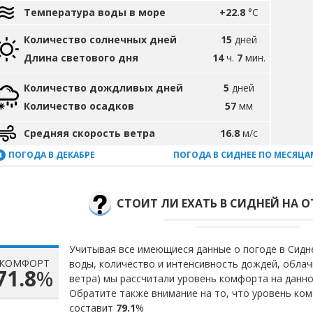
Температура воды в море
+22.8
°C
Количество солнечных дней
15
дней
Длина светового дня
14
ч.
7
мин.
Количество дождливых дней
5
дней
Количество осадков
57
мм
Средняя скорость ветра
16.8
м/с
ПОГОДА В ДЕКАБРЕ
ПОГОДА В СИДНЕЕ ПО МЕСЯЦА
СТОИТ ЛИ ЕХАТЬ В СИДНЕЙ НА О
Учитывая все имеющиеся данные о погоде в Сидне
КОМФОРТ
воды, количество и интенсивность дождей, облач
71.8
%
ветра) мы рассчитали уровень комфорта на данн
Обратите также внимание на то, что уровень ко
составит
79.1
%