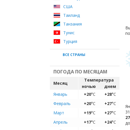
США
Таиланд
Танзания
Вы
Тунис
по
Турция
ВСЕ СТРАНЫ
ПОГОДА ПО МЕСЯЦАМ
Температура
Месяц
ночью
днем
Январь
+20
°C
+28
°C
Февраль
+20
°C
+27
°C
Ян
31
Март
+19
°C
+27
°C
27
Апрель
+17
°C
+24
°C
до