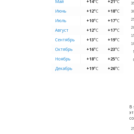
Май
+14
°C
+21
°C
3
Июнь
+12
°C
+18
°C
3
2
Июль
+10
°C
+17
°C
2
Август
+12
°C
+17
°C
1
Сентябрь
+13
°C
+19
°C
1
Октябрь
+16
°C
+23
°C
Ноябрь
+18
°C
+25
°C
Декабрь
+19
°C
+26
°C
В 
эт
с
2