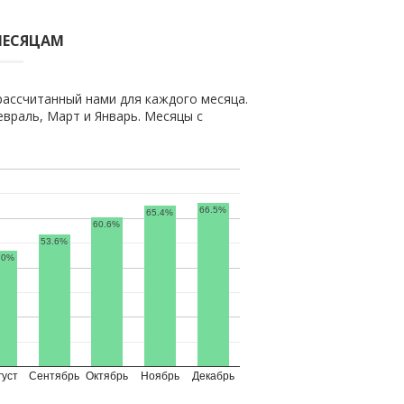
МЕСЯЦАМ
рассчитанный нами для каждого месяца.
враль, Март и Январь. Месяцы с
66.5%
65.4%
60.6%
53.6%
.0%
густ
Сентябрь
Октябрь
Ноябрь
Декабрь