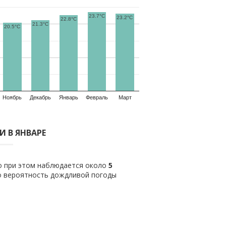
23.7°C
23.2°C
22.8°C
21.3°C
20.5°C
Ноябрь
Декабрь
Январь
Февраль
Март
 В ЯНВАРЕ
ло при этом наблюдается около
5
о вероятность дождливой погоды