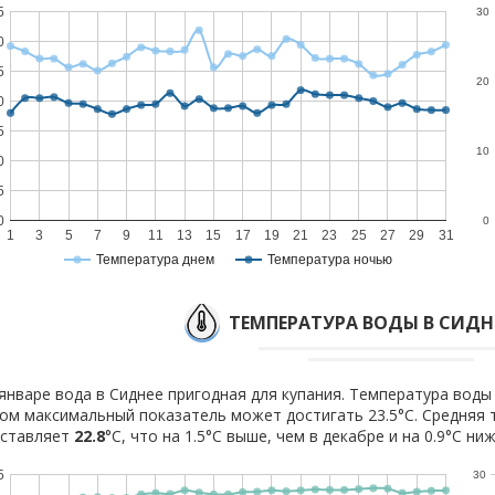
5
30
0
5
20
0
5
10
0
5
0
0
1
3
5
7
9
11
13
15
17
19
21
23
25
27
29
31
Температура днем
Температура ночью
ТЕМПЕРАТУРА ВОДЫ В СИДНЕ
январе вода в Сиднее пригодная для купания. Температура воды 
ом максимальный показатель может достигать 23.5°C. Средняя 
оставляет
22.8
°C, что на 1.5°C выше, чем в декабре и на 0.9°C ни
5
30