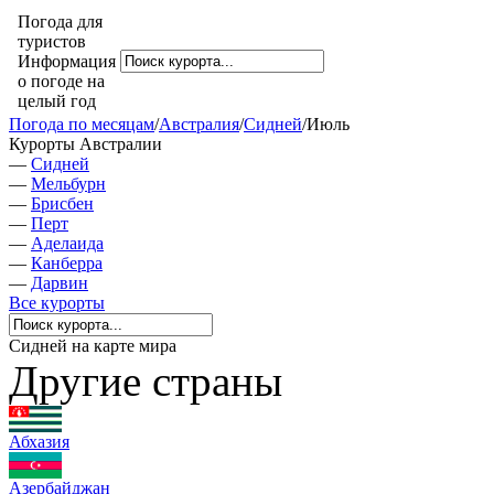
Погода для
туристов
Информация
о погоде на
целый год
Погода по месяцам
/
Австралия
/
Сидней
/
Июль
Курорты Австралии
—
Сидней
—
Мельбурн
—
Брисбен
—
Перт
—
Аделаида
—
Канберра
—
Дарвин
Все курорты
Сидней на карте мира
Другие страны
Абхазия
Азербайджан