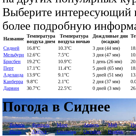
Выберите интересующий в
более подробную информ
Температура
Температура
Дождливые дни
Те
Название
воздуха днем
воздуха ночью
(осадки)
Сидней
16.8
°C
10.3
°C
3 дня
(44 мм)
18
Мельбурн
12.6
°C
7.5
°C
3 дня
(47 мм)
10
Брисбен
19.2
°C
10.9
°C
1 день
(26 мм)
20
Перт
17.1
°C
11.4
°C
5 дней
(65 мм)
18
Аделаида
13.9
°C
9.1
°C
5 дней
(51 мм)
13
Канберра
9.8
°C
2.1
°C
2 дня
(37 мм)
0.
Дарвин
30.7
°C
22.5
°C
0 дней
(3 мм)
26
Погода в Сиднее
—
Январь
—
Февраль
—
Март
—
Апрель
—
Май
—
И
—
Июль
—
Август
—
Сентябрь
—
Октябрь
—
Ноябрь
—
Де