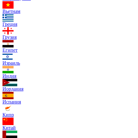
Вьетнам
Греция
Грузия
Египет
Израиль
Индия
Иордания
Испания
Кипр
Китай