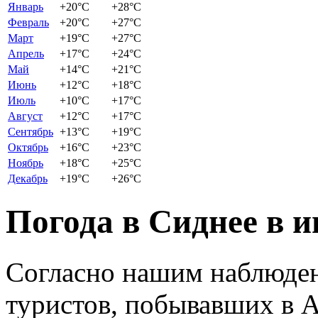
Январь
+20
°C
+28
°C
Февраль
+20
°C
+27
°C
Март
+19
°C
+27
°C
Апрель
+17
°C
+24
°C
Май
+14
°C
+21
°C
Июнь
+12
°C
+18
°C
Июль
+10
°C
+17
°C
Август
+12
°C
+17
°C
Сентябрь
+13
°C
+19
°C
Октябрь
+16
°C
+23
°C
Ноябрь
+18
°C
+25
°C
Декабрь
+19
°C
+26
°C
Погода в Сиднее в 
Согласно нашим наблюден
туристов, побывавших в А