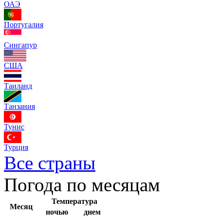
ОАЭ
Португалия
Сингапур
США
Таиланд
Танзания
Тунис
Турция
Все страны
Погода по месяцам
Температура
Месяц
ночью
днем