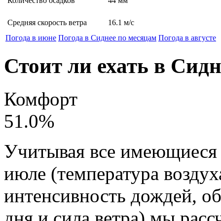
Количество осадков
44
мм
Средняя скорость ветра
16.1
м/с
Погода в июне
Погода в Сиднее по месяцам
Погода в августе
Стоит ли ехать в Сид
Комфорт
51.0
%
Учитывая все имеющиеся 
июле (температура воздух
интенсивность дождей, о
дня и сила ветра) мы рас